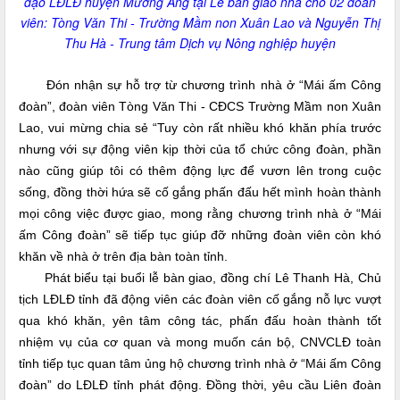
đạo LĐLĐ huyện Mường Ảng tại Lễ bàn giao nhà cho 02 đoàn
viên: Tòng Văn Thi - Trường Mầm non Xuân Lao và Nguyễn Thị
Thu Hà - Trung tâm Dịch vụ Nông nghiệp huyện
Đón nhận
sự hỗ trợ từ chương trình nhà ở “Mái ấm Công
đoàn”, đoàn viên Tòng Văn Thi - CĐCS Trường Mầm non Xuân
Lao, vui mừng chia sẻ “Tuy còn rất nhiều khó khăn phía trước
nhưng với sự động viên kịp thời của tổ chức công đoàn, phần
nào cũng giúp tôi có thêm động lực để vươn lên trong cuộc
sống, đồng thời hứa sẽ cố gắng phấn đấu hết mình hoàn thành
mọi công việc được giao, mong rằng chương trình nhà ở “Mái
ấm Công đoàn” sẽ tiếp tục giúp đỡ những đoàn viên còn khó
khăn về nhà ở trên địa bàn toàn tỉnh.
Phát biểu tại buổi lễ bàn giao, đồng chí Lê Thanh Hà, Chủ
tịch LĐLĐ tỉnh đã động viên các đoàn viên cố gắng nỗ lực vượt
qua khó khăn, yên tâm công tác, phấn đấu hoàn thành tốt
nhiệm vụ của cơ quan và mong muốn cán bộ, CNVCLĐ toàn
tỉnh tiếp tục quan tâm ủng hộ chương trình nhà ở “Mái ấm Công
đoàn” do LĐLĐ tỉnh phát động. Đồng thời, yêu cầu Liên đoàn