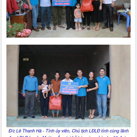
Đ/c Lê Thanh Hà - Tỉnh ủy viên, Chủ tịch LĐLĐ tỉnh cùng lãnh