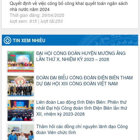
lượt xem: 915 | lượt tải:253
2930/TLĐ-TC
Công văn số 2930/TLĐ-TC, ngày 31/12/2024 của Tổng
LĐLĐ Việt Nam về việc quy định tỷ lệ phân phối tự động
KPCĐ 2% qua tài khoản Công đoàn Việt Nam về các cấp
Công đoàn năm 2025
TIN XEM NHIỀU
Thời gian đăng: 06/01/2025
lượt xem: 1066 | lượt tải:437
ĐẠI HỘI CÔNG ĐOÀN HUYỆN MƯỜNG ẢNG
LẦN THỨ X, NHIỆM KỲ 2023 – 2028
47-TTCĐ/BTGTU
Thông tin chuyên đề: Một số nôi dung về sắp xếp tổ chức bộ
máy của hệ thống chính trị tinh gọn, hoạt động hiệu lực, hiệu
ĐOÀN ĐẠI BIỂU CÔNG ĐOÀN ĐIỆN BIÊN THAM
quả
DỰ ĐẠI HỘI XIII CÔNG ĐOÀN VIỆT NAM
Thời gian đăng: 25/12/2024
lượt xem: 1221 | lượt tải:339
37/HD-TLĐ
Liên đoàn Lao động tỉnh Điện Biên: Phiên thứ
Hướng dẫn Công đoàn với việc tổ chức và hoạt động của
nhất Đại hội Công đoàn tỉnh Điện Biên lần thứ
Ban Thanh tra Nhân dân
XII, nhiệm kỳ 2023-2028
Thời gian đăng: 27/12/2024
lượt xem: 4944 | lượt tải:1351
Thăm hỏi các đồng chí nguyên lãnh đạo Công
đoàn Viên chức tỉnh
35/HD-TLĐ
Hướng dẫn thực hiện một số nội dung chi liên quan đến