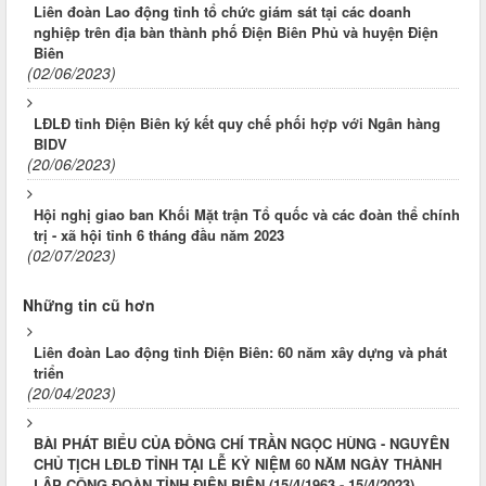
Liên đoàn Lao động tỉnh tổ chức giám sát tại các doanh
nghiệp trên địa bàn thành phố Điện Biên Phủ và huyện Điện
Biên
(02/06/2023)
LĐLĐ tỉnh Điện Biên ký kết quy chế phối hợp với Ngân hàng
BIDV
(20/06/2023)
Hội nghị giao ban Khối Mặt trận Tổ quốc và các đoàn thể chính
trị - xã hội tỉnh 6 tháng đầu năm 2023
(02/07/2023)
Những tin cũ hơn
Liên đoàn Lao động tỉnh Điện Biên: 60 năm xây dựng và phát
triển
(20/04/2023)
BÀI PHÁT BIỂU CỦA ĐỒNG CHÍ TRẦN NGỌC HÙNG - NGUYÊN
CHỦ TỊCH LĐLĐ TỈNH TẠI LỄ KỶ NIỆM 60 NĂM NGÀY THÀNH
LẬP CÔNG ĐOÀN TỈNH ĐIỆN BIÊN (15/4/1963 - 15/4/2023)