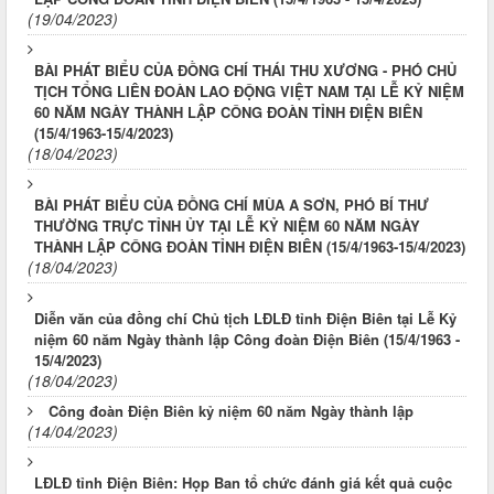
(19/04/2023)
BÀI PHÁT BIỂU CỦA ĐỒNG CHÍ THÁI THU XƯƠNG - PHÓ CHỦ
TỊCH TỔNG LIÊN ĐOÀN LAO ĐỘNG VIỆT NAM TẠI LỄ KỶ NIỆM
60 NĂM NGÀY THÀNH LẬP CÔNG ĐOÀN TỈNH ĐIỆN BIÊN
(15/4/1963-15/4/2023)
(18/04/2023)
BÀI PHÁT BIỂU CỦA ĐỒNG CHÍ MÙA A SƠN, PHÓ BÍ THƯ
THƯỜNG TRỰC TỈNH ỦY TẠI LỄ KỶ NIỆM 60 NĂM NGÀY
THÀNH LẬP CÔNG ĐOÀN TỈNH ĐIỆN BIÊN (15/4/1963-15/4/2023)
(18/04/2023)
Diễn văn của đồng chí Chủ tịch LĐLĐ tỉnh Điện Biên tại Lễ Kỷ
niệm 60 năm Ngày thành lập Công đoàn Điện Biên (15/4/1963 -
15/4/2023)
(18/04/2023)
Công đoàn Điện Biên kỷ niệm 60 năm Ngày thành lập
(14/04/2023)
LĐLĐ tỉnh Điện Biên: Họp Ban tổ chức đánh giá kết quả cuộc