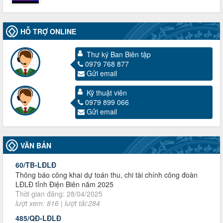
HỖ TRỢ ONLINE
Thư ký Ban Biên tập
0979 768 877
Gửi email
3716/TLD-TC
Kỹ thuật viên
Công văn hướng dẫn công tác quả lý tài chính, tài sản công
0979 899 066
đoàn khi đơn vị sát nhập, chấm dứt hoạt động
Gửi email
Thời gian đăng: 13/04/2025
lượt xem: 2003 | lượt tải:719
60/TB-LĐLĐ
VĂN BẢN
Thông báo công khai dự toán thu, chi tài chính công đoàn
LĐLĐ tỉnh Điện Biên năm 2025
Thời gian đăng: 28/04/2025
lượt xem: 816 | lượt tải:284
485/QĐ-LĐLĐ
Quyết định về việc công bố công khai quyết toán ngân sách
nhà nước năm 2024
Thời gian đăng: 29/04/2025