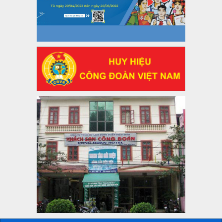
47-TTCĐ/BTGTU
Thông tin chuyên đề: Một số nôi dung về sắp xếp tổ chức bộ
máy của hệ thống chính trị tinh gọn, hoạt động hiệu lực, hiệu
quả
Thời gian đăng: 25/12/2024
lượt xem: 1221 | lượt tải:339
37/HD-TLĐ
Hướng dẫn Công đoàn với việc tổ chức và hoạt động của
Ban Thanh tra Nhân dân
Thời gian đăng: 27/12/2024
lượt xem: 4944 | lượt tải:1351
35/HD-TLĐ
Hướng dẫn thực hiện một số nội dung chi liên quan đến
công tác kiểm tra, giám sát tại Công đoàn cơ sở
Thời gian đăng: 27/12/2024
lượt xem: 2072 | lượt tải:503
50/2024/QH/15
Luật Công đoàn 2024
Thời gian đăng: 25/12/2024
lượt xem: 4224 | lượt tải:318
2010-CV/TU