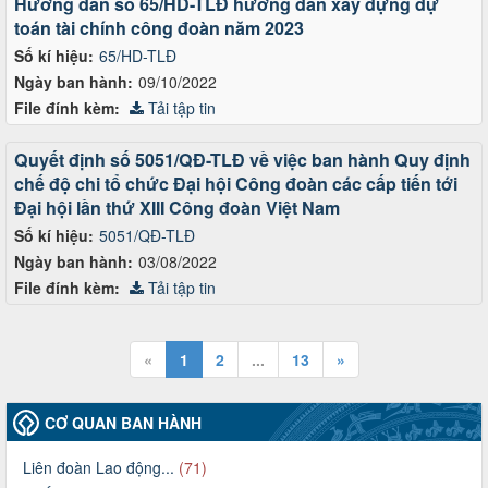
Hướng dẫn số 65/HD-TLĐ hướng dẫn xây dựng dự
toán tài chính công đoàn năm 2023
Số kí hiệu:
65/HD-TLĐ
Ngày ban hành:
09/10/2022
File đính kèm:
Tải tập tin
Quyết định số 5051/QĐ-TLĐ về việc ban hành Quy định
chế độ chi tổ chức Đại hội Công đoàn các cấp tiến tới
Đại hội lần thứ XIII Công đoàn Việt Nam
Số kí hiệu:
5051/QĐ-TLĐ
Ngày ban hành:
03/08/2022
File đính kèm:
Tải tập tin
«
1
2
...
13
»
CƠ QUAN BAN HÀNH
Liên đoàn Lao động...
(71)