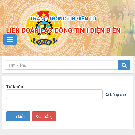
TRANG THÔNG TIN ĐIỆN TỬ
LIÊN ĐOÀN LAO ĐỘNG TỈNH ĐIỆN BIÊN
Từ khóa
Nâng cao