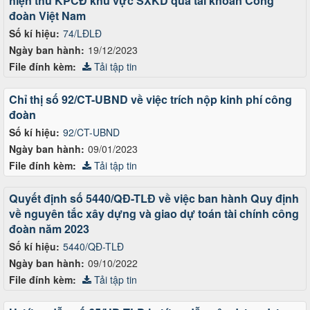
hiện thu KPCĐ khu vực SXKD qua tài khoản Công
đoàn Việt Nam
Số kí hiệu:
74/LĐLĐ
Ngày ban hành:
19/12/2023
File đính kèm:
Tải tập tin
Chỉ thị số 92/CT-UBND về việc trích nộp kinh phí công
đoàn
Số kí hiệu:
92/CT-UBND
Ngày ban hành:
09/01/2023
File đính kèm:
Tải tập tin
Quyết định số 5440/QĐ-TLĐ về việc ban hành Quy định
về nguyên tắc xây dựng và giao dự toán tài chính công
đoàn năm 2023
Số kí hiệu:
5440/QĐ-TLĐ
Ngày ban hành:
09/10/2022
File đính kèm:
Tải tập tin