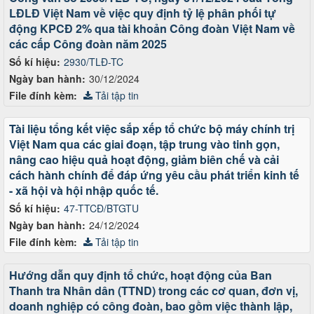
LĐLĐ Việt Nam về việc quy định tỷ lệ phân phối tự
động KPCĐ 2% qua tài khoản Công đoàn Việt Nam về
các cấp Công đoàn năm 2025
Số kí hiệu:
2930/TLĐ-TC
Ngày ban hành:
30/12/2024
File đính kèm:
Tải tập tin
Tài liệu tổng kết việc sắp xếp tổ chức bộ máy chính trị
Việt Nam qua các giai đoạn, tập trung vào tinh gọn,
nâng cao hiệu quả hoạt động, giảm biên chế và cải
cách hành chính để đáp ứng yêu cầu phát triển kinh tế
- xã hội và hội nhập quốc tế.
Số kí hiệu:
47-TTCĐ/BTGTU
Ngày ban hành:
24/12/2024
File đính kèm:
Tải tập tin
Hướng dẫn quy định tổ chức, hoạt động của Ban
Thanh tra Nhân dân (TTND) trong các cơ quan, đơn vị,
doanh nghiệp có công đoàn, bao gồm việc thành lập,