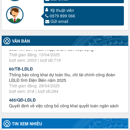
Kỹ thuật viên
0979 899 066
Gửi email
3716/TLD-TC
Công văn hướng dẫn công tác quả lý tài chính, tài sản công
VĂN BẢN
đoàn khi đơn vị sát nhập, chấm dứt hoạt động
Thời gian đăng: 13/04/2025
lượt xem: 2003 | lượt tải:719
60/TB-LĐLĐ
Thông báo công khai dự toán thu, chi tài chính công đoàn
LĐLĐ tỉnh Điện Biên năm 2025
Thời gian đăng: 28/04/2025
lượt xem: 818 | lượt tải:284
485/QĐ-LĐLĐ
Quyết định về việc công bố công khai quyết toán ngân sách
nhà nước năm 2024
Thời gian đăng: 29/04/2025
lượt xem: 915 | lượt tải:254
TIN XEM NHIỀU
2930/TLĐ-TC