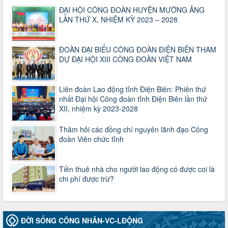
Công văn số 2930/TLĐ-TC, ngày 31/12/2024 của Tổng
ĐẠI HỘI CÔNG ĐOÀN HUYỆN MƯỜNG ẢNG
LĐLĐ Việt Nam về việc quy định tỷ lệ phân phối tự động
LẦN THỨ X, NHIỆM KỲ 2023 – 2028
KPCĐ 2% qua tài khoản Công đoàn Việt Nam về các cấp
Công đoàn năm 2025
Thời gian đăng: 06/01/2025
lượt xem: 1066 | lượt tải:437
ĐOÀN ĐẠI BIỂU CÔNG ĐOÀN ĐIỆN BIÊN THAM
DỰ ĐẠI HỘI XIII CÔNG ĐOÀN VIỆT NAM
47-TTCĐ/BTGTU
Thông tin chuyên đề: Một số nôi dung về sắp xếp tổ chức bộ
máy của hệ thống chính trị tinh gọn, hoạt động hiệu lực, hiệu
Liên đoàn Lao động tỉnh Điện Biên: Phiên thứ
quả
nhất Đại hội Công đoàn tỉnh Điện Biên lần thứ
Thời gian đăng: 25/12/2024
XII, nhiệm kỳ 2023-2028
lượt xem: 1222 | lượt tải:339
37/HD-TLĐ
Thăm hỏi các đồng chí nguyên lãnh đạo Công
Hướng dẫn Công đoàn với việc tổ chức và hoạt động của
đoàn Viên chức tỉnh
Ban Thanh tra Nhân dân
Thời gian đăng: 27/12/2024
lượt xem: 4945 | lượt tải:1351
Tiền thuê nhà cho người lao động có được coi là
chi phí được trừ?
35/HD-TLĐ
Hướng dẫn thực hiện một số nội dung chi liên quan đến
công tác kiểm tra, giám sát tại Công đoàn cơ sở
Thời gian đăng: 27/12/2024
ĐỜI SỐNG CÔNG NHÂN-VC-LĐỘNG
lượt xem: 2073 | lượt tải:507