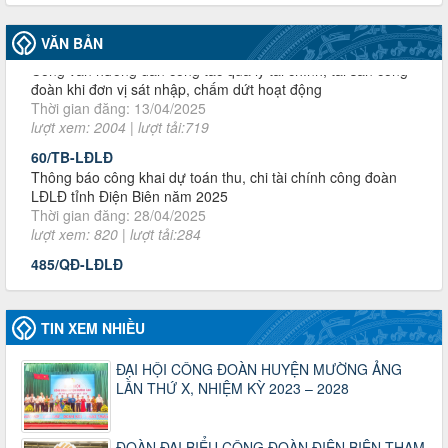
3716/TLD-TC
VĂN BẢN
Công văn hướng dẫn công tác quả lý tài chính, tài sản công
đoàn khi đơn vị sát nhập, chấm dứt hoạt động
Thời gian đăng: 13/04/2025
lượt xem: 2004 | lượt tải:719
60/TB-LĐLĐ
Thông báo công khai dự toán thu, chi tài chính công đoàn
LĐLĐ tỉnh Điện Biên năm 2025
Thời gian đăng: 28/04/2025
lượt xem: 820 | lượt tải:284
485/QĐ-LĐLĐ
Quyết định về việc công bố công khai quyết toán ngân sách
nhà nước năm 2024
Thời gian đăng: 29/04/2025
lượt xem: 917 | lượt tải:254
TIN XEM NHIỀU
2930/TLĐ-TC
ĐẠI HỘI CÔNG ĐOÀN HUYỆN MƯỜNG ẢNG
Công văn số 2930/TLĐ-TC, ngày 31/12/2024 của Tổng
LẦN THỨ X, NHIỆM KỲ 2023 – 2028
LĐLĐ Việt Nam về việc quy định tỷ lệ phân phối tự động
KPCĐ 2% qua tài khoản Công đoàn Việt Nam về các cấp
Công đoàn năm 2025
ĐOÀN ĐẠI BIỂU CÔNG ĐOÀN ĐIỆN BIÊN THAM
Thời gian đăng: 06/01/2025