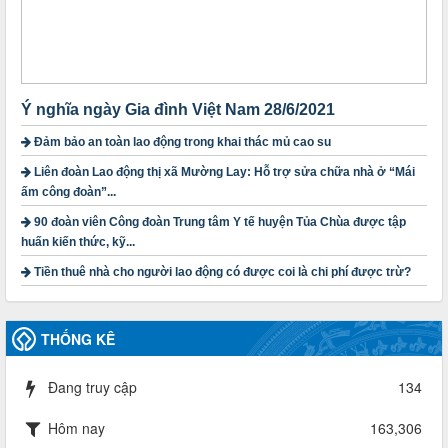
2010-CV/TU
Tăng cường công tác lãnh đạo, chỉ đạo phát triển đoàn viên,
thành lập Công đoàn cơ sở trong các doanh nghiệp khu vực
ngoài nhà nước trên địa bàn tỉnh
Thời gian đăng: 28/10/2024
Ý nghĩa ngày Gia đình Việt Nam 28/6/2021
lượt xem: 1168 | lượt tải:298
Đảm bảo an toàn lao động trong khai thác mủ cao su
1754/QĐ-TLĐ
Quyết định số 1754/QĐ-TLĐ Về việc ban hành Quy định về
Liên đoàn Lao động thị xã Mường Lay: Hỗ trợ sửa chữa nhà ở “Mái
nguyên tắc xây dựng và giao dự toán tài chính công đoàn
ấm công đoàn”...
năm 2025
90 đoàn viên Công đoàn Trung tâm Y tế huyện Tủa Chùa được tập
Thời gian đăng: 23/09/2024
huấn kiến thức, kỹ...
lượt xem: 4199 | lượt tải:1314
Tiền thuê nhà cho người lao động có được coi là chi phí được trừ?
3716/TLD-TC
Công văn hướng dẫn công tác quả lý tài chính, tài sản công
đoàn khi đơn vị sát nhập, chấm dứt hoạt động
THỐNG KÊ
Thời gian đăng: 13/04/2025
lượt xem: 2004 | lượt tải:719
Đang truy cập
134
60/TB-LĐLĐ
Thông báo công khai dự toán thu, chi tài chính công đoàn
Hôm nay
163,306
LĐLĐ tỉnh Điện Biên năm 2025