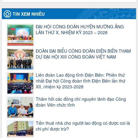
lượt xem: 1066 | lượt tải:437
47-TTCĐ/BTGTU
TIN XEM NHIỀU
Thông tin chuyên đề: Một số nôi dung về sắp xếp tổ chức bộ
máy của hệ thống chính trị tinh gọn, hoạt động hiệu lực, hiệu
ĐẠI HỘI CÔNG ĐOÀN HUYỆN MƯỜNG ẢNG
quả
LẦN THỨ X, NHIỆM KỲ 2023 – 2028
Thời gian đăng: 25/12/2024
lượt xem: 1222 | lượt tải:339
37/HD-TLĐ
ĐOÀN ĐẠI BIỂU CÔNG ĐOÀN ĐIỆN BIÊN THAM
Hướng dẫn Công đoàn với việc tổ chức và hoạt động của
DỰ ĐẠI HỘI XIII CÔNG ĐOÀN VIỆT NAM
Ban Thanh tra Nhân dân
Thời gian đăng: 27/12/2024
lượt xem: 4945 | lượt tải:1351
Liên đoàn Lao động tỉnh Điện Biên: Phiên thứ
nhất Đại hội Công đoàn tỉnh Điện Biên lần thứ
35/HD-TLĐ
XII, nhiệm kỳ 2023-2028
Hướng dẫn thực hiện một số nội dung chi liên quan đến
công tác kiểm tra, giám sát tại Công đoàn cơ sở
Thăm hỏi các đồng chí nguyên lãnh đạo Công
Thời gian đăng: 27/12/2024
đoàn Viên chức tỉnh
lượt xem: 2073 | lượt tải:507
50/2024/QH/15
Luật Công đoàn 2024
Tiền thuê nhà cho người lao động có được coi là
Thời gian đăng: 25/12/2024
chi phí được trừ?
lượt xem: 4224 | lượt tải:319