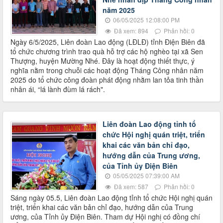
năm 2025
06/05/2025 12:08:00 PM
Đã xem: 894
Phản hồi: 0
Ngày 6/5/2025, Liên đoàn Lao động (LĐLĐ) tỉnh Điện Biên đã
tổ chức chương trình trao quà hỗ trợ các hộ nghèo tại xã Sen
Thượng, huyện Mường Nhé. Đây là hoạt động thiết thực, ý
nghĩa nằm trong chuỗi các hoạt động Tháng Công nhân năm
2025 do tổ chức công đoàn phát động nhằm lan tỏa tinh thần
nhân ái, “lá lành đùm lá rách".
Liên đoàn Lao động tỉnh tổ
chức Hội nghị quán triệt, triển
khai các văn bản chỉ đạo,
hướng dẫn của Trung ương,
của Tỉnh ủy Điện Biên
05/05/2025 07:39:00 AM
Đã xem: 587
Phản hồi: 0
Sáng ngày 05.5, Liên đoàn Lao động tỉnh tổ chức Hội nghị quán
triệt, triển khai các văn bản chỉ đạo, hướng dẫn của Trung
ương, của Tỉnh ủy Điện Biên. Tham dự Hội nghị có đồng chí