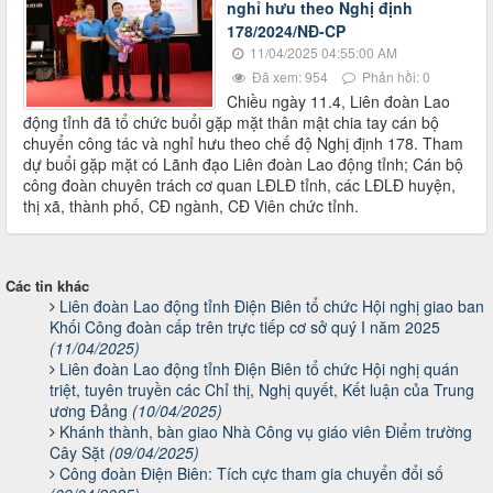
nghỉ hưu theo Nghị định
178/2024/NĐ-CP
11/04/2025 04:55:00 AM
Đã xem: 954
Phản hồi: 0
Chiều ngày 11.4, Liên đoàn Lao
động tỉnh đã tổ chức buổi gặp mặt thân mật chia tay cán bộ
chuyển công tác và nghỉ hưu theo chế độ Nghị định 178. Tham
dự buổi gặp mặt có Lãnh đạo Liên đoàn Lao động tỉnh; Cán bộ
công đoàn chuyên trách cơ quan LĐLĐ tỉnh, các LĐLĐ huyện,
thị xã, thành phố, CĐ ngành, CĐ Viên chức tỉnh.
Các tin khác
Liên đoàn Lao động tỉnh Điện Biên tổ chức Hội nghị giao ban
Khối Công đoàn cấp trên trực tiếp cơ sở quý I năm 2025
(11/04/2025)
Liên đoàn Lao động tỉnh Điện Biên tổ chức Hội nghị quán
triệt, tuyên truyền các Chỉ thị, Nghị quyết, Kết luận của Trung
ương Đảng
(10/04/2025)
Khánh thành, bàn giao Nhà Công vụ giáo viên Điểm trường
Cây Sặt
(09/04/2025)
Công đoàn Điện Biên: Tích cực tham gia chuyển đổi số