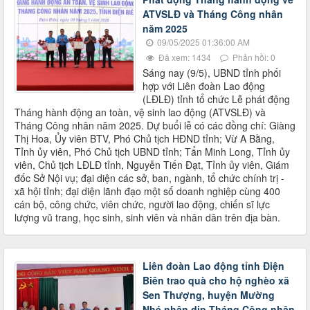
ATVSLĐ và Tháng Công nhân
năm 2025
09/05/2025 01:36:00 AM
Đã xem: 1434
Phản hồi: 0
Sáng nay (9/5), UBND tỉnh phối
hợp với Liên đoàn Lao động
(LĐLĐ) tỉnh tổ chức Lễ phát động
Tháng hành động an toàn, vệ sinh lao động (ATVSLĐ) và
Tháng Công nhân năm 2025. Dự buổi lễ có các đồng chí: Giàng
Thị Hoa, Ủy viên BTV, Phó Chủ tịch HĐND tỉnh; Vừ A Bằng,
Tỉnh ủy viên, Phó Chủ tịch UBND tỉnh; Tẩn Minh Long, Tỉnh ủy
viên, Chủ tịch LĐLĐ tỉnh, Nguyễn Tiến Đạt, Tỉnh ủy viên, Giám
đốc Sở Nội vụ; đại diện các sở, ban, ngành, tổ chức chính trị -
xã hội tỉnh; đại diện lãnh đạo một số doanh nghiệp cùng 400
cán bộ, công chức, viên chức, người lao động, chiến sĩ lực
lượng vũ trang, học sinh, sinh viên và nhân dân trên địa bàn.
Liên đoàn Lao động tỉnh Điện
Biên trao quà cho hộ nghèo xã
Sen Thượng, huyện Mường
Nhé nhân dịp Tháng Công nhân