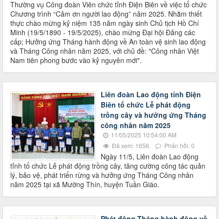
Thường vụ Công đoàn Viên chức tỉnh Điện Biên về việc tổ chức
Chương trình “Cảm ơn người lao động” năm 2025. Nhằm thiết
thực chào mừng kỷ niệm 135 năm ngày sinh Chủ tịch Hồ Chí
Minh (19/5/1890 - 19/5/2025), chào mừng Đại hội Đảng các
cấp; Hưởng ứng Tháng hành động về An toàn vệ sinh lao động
và Tháng Công nhân năm 2025, với chủ đề: "Công nhân Việt
Nam tiên phong bước vào kỷ nguyên mới".
Liên đoàn Lao động tỉnh Điện
Biên tổ chức Lễ phát động
trồng cây và hưởng ứng Tháng
công nhân năm 2025
11/05/2025 10:54:00 AM
Đã xem: 1656
Phản hồi: 0
Ngày 11/5, Liên đoàn Lao động
tỉnh tổ chức Lễ phát động trồng cây, tăng cường công tác quản
lý, bảo vệ, phát triển rừng và hưởng ứng Tháng Công nhân
năm 2025 tại xã Mường Thín, huyện Tuần Giáo.
Phát động Tháng hành động về