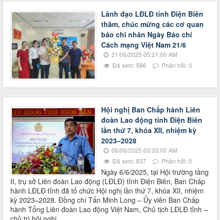
Lãnh đạo LĐLĐ tỉnh Điện Biên
thăm, chúc mừng các cơ quan
báo chí nhân Ngày Báo chí
Cách mạng Việt Nam 21/6
21/06/2025 05:21:00 AM
Đã xem: 586
Phản hồi: 0
Hội nghị Ban Chấp hành Liên
đoàn Lao động tỉnh Điện Biên
lần thứ 7, khóa XII, nhiệm kỳ
2023–2028
06/06/2025 03:33:00 AM
Đã xem: 837
Phản hồi: 0
Ngày 6/6/2025, tại Hội trường tầng
II, trụ sở Liên đoàn Lao động (LĐLĐ) tỉnh Điện Biên, Ban Chấp
hành LĐLĐ tỉnh đã tổ chức Hội nghị lần thứ 7, khóa XII, nhiệm
kỳ 2023–2028. Đồng chí Tẩn Minh Long – Ủy viên Ban Chấp
hành Tổng Liên đoàn Lao động Việt Nam, Chủ tịch LĐLĐ tỉnh –
chủ trì hội nghị.