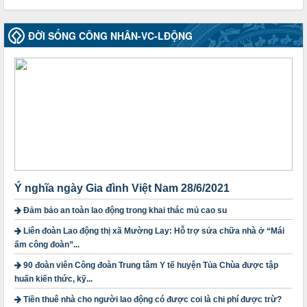
2010-CV/TU
Tăng cường công tác lãnh đạo, chỉ đạo phát triển đoàn viên,
ĐỜI SỐNG CÔNG NHÂN-VC-LĐỘNG
thành lập Công đoàn cơ sở trong các doanh nghiệp khu vực
ngoài nhà nước trên địa bàn tỉnh
Thời gian đăng: 28/10/2024
lượt xem: 1168 | lượt tải:298
1754/QĐ-TLĐ
Quyết định số 1754/QĐ-TLĐ Về việc ban hành Quy định về
nguyên tắc xây dựng và giao dự toán tài chính công đoàn
năm 2025
Thời gian đăng: 23/09/2024
lượt xem: 4197 | lượt tải:1312
Ý nghĩa ngày Gia đình Việt Nam 28/6/2021
3716/TLD-TC
Công văn hướng dẫn công tác quả lý tài chính, tài sản công
Đảm bảo an toàn lao động trong khai thác mủ cao su
đoàn khi đơn vị sát nhập, chấm dứt hoạt động
Thời gian đăng: 13/04/2025
Liên đoàn Lao động thị xã Mường Lay: Hỗ trợ sửa chữa nhà ở “Mái
lượt xem: 2003 | lượt tải:719
ấm công đoàn”...
60/TB-LĐLĐ
90 đoàn viên Công đoàn Trung tâm Y tế huyện Tủa Chùa được tập
Thông báo công khai dự toán thu, chi tài chính công đoàn
huấn kiến thức, kỹ...
LĐLĐ tỉnh Điện Biên năm 2025
Tiền thuê nhà cho người lao động có được coi là chi phí được trừ?
Thời gian đăng: 28/04/2025