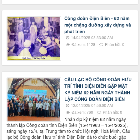
Công đoàn Điện Biên - 62 năm
một chặng đường xây dựng và
phát triển
14/04/2025 03:33:00 AM
Đã xem: 1128
Phản hồi: 0
CÂU LẠC BỘ CÔNG ĐOÀN HƯU
TRÍ TỈNH ĐIỆN BIÊN GẶP MẶT
KỶ NIỆM 62 NĂM NGÀY THÀNH
LẬP CÔNG ĐOÀN ĐIỆN BIÊN
12/04/2025 04:56:00 AM
Đã xem: 760
Phản hồi: 0
Nhân dịp kỷ niệm 62 năm ngày
thành lập Công đoàn tỉnh Điện Biên (15/4/1963 – 15/4/2025),
sáng ngày 12/4, tại Trung tâm tổ chức Hội nghị Hoà Minh, Câu
lạc bộ Công đoàn Hưu trí tỉnh Điện Biên đã tổ chức buổi gặp