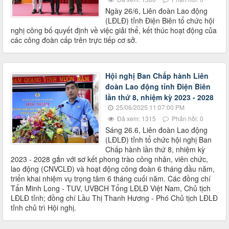
Ngày 26/6, Liên đoàn Lao động
(LĐLĐ) tỉnh Điện Biên tổ chức hội
nghị công bố quyết định về việc giải thể, kết thúc hoạt động của
các công đoàn cấp trên trực tiếp cơ sở.
Hội nghị Ban Chấp hành Liên
đoàn Lao động tỉnh Điện Biên
lần thứ 8, nhiệm kỳ 2023 - 2028
25/06/2025 11:07:00 PM
Đã xem: 1315
Phản hồi: 0
Sáng 26.6, Liên đoàn Lao động
(LĐLĐ) tỉnh tổ chức hội nghị Ban
Chấp hành lần thứ 8, nhiệm kỳ
2023 - 2028 gắn với sơ kết phong trào công nhân, viên chức,
lao động (CNVCLĐ) và hoạt động công đoàn 6 tháng đầu năm,
triển khai nhiệm vụ trọng tâm 6 tháng cuối năm. Các đồng chí
Tẩn Minh Long - TUV, UVBCH Tổng LĐLĐ Việt Nam, Chủ tịch
LĐLĐ tỉnh; đồng chí Lầu Thị Thanh Hương - Phó Chủ tịch LĐLĐ
tỉnh chủ trì Hội nghị.