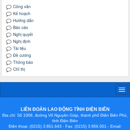
Công văn
Kế hoạch
Hướng dẫn
Báo cáo
Nghị quyết
Nghị định
Tài liệu
Đề cương
Thông báo
Chỉ thị
Togg
navi
LIÊN ĐOÀN LAO ĐỘNG TỈNH ĐIỆN BIÊN
Địa chỉ: Số 1008, đường Võ Nguyên Giáp, thành phố Điện Biên Phủ,
tỉnh Điện Biên
Điện thoại: (0215) 3.851.643 - Fax: (0215) 3.856.001 - Email: