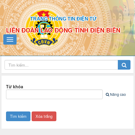
TRANG THÔNG TIN ĐIỆN TỬ
LIÊN ĐOÀN LAO ĐỘNG TỈNH ĐIỆN BIÊN
Từ khóa
Nâng cao