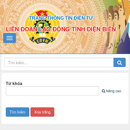
TRANG THÔNG TIN ĐIỆN TỬ
LIÊN ĐOÀN LAO ĐỘNG TỈNH ĐIỆN BIÊN
Từ khóa
Nâng cao