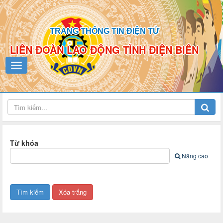
TRANG THÔNG TIN ĐIỆN TỬ
LIÊN ĐOÀN LAO ĐỘNG TỈNH ĐIỆN BIÊN
Từ khóa
Nâng cao