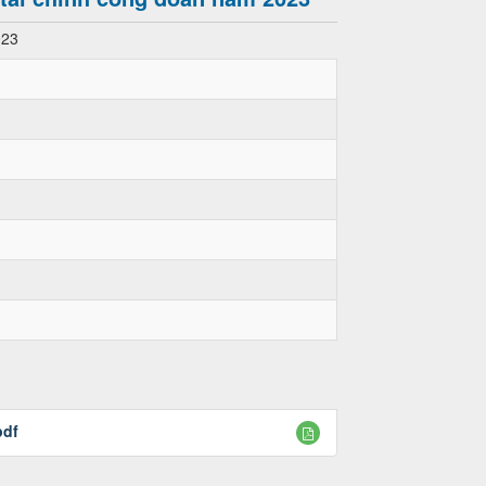
023
pdf