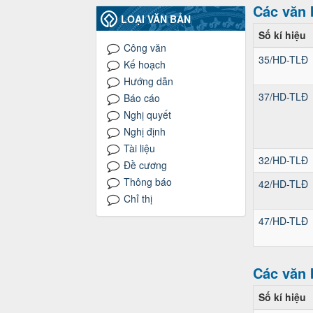
Các văn 
LOẠI VĂN BẢN
Số kí hiệu
Công văn
35/HD-TLĐ
Kế hoạch
Hướng dẫn
37/HD-TLĐ
Báo cáo
Nghị quyết
Nghị định
Tài liệu
32/HD-TLĐ
Đề cương
Thông báo
42/HD-TLĐ
Chỉ thị
47/HD-TLĐ
Các văn 
Số kí hiệu