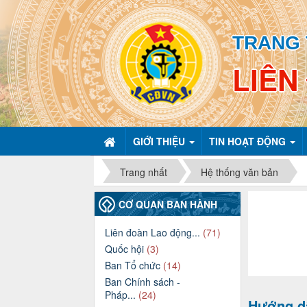
TRANG 
LIÊN
GIỚI THIỆU
TIN HOẠT ĐỘNG
Trang nhất
Hệ thống văn bản
CƠ QUAN BAN HÀNH
Liên đoàn Lao động...
(71)
Quốc hội
(3)
Ban Tổ chức
(14)
Ban Chính sách -
Pháp...
(24)
Hướng dẫ