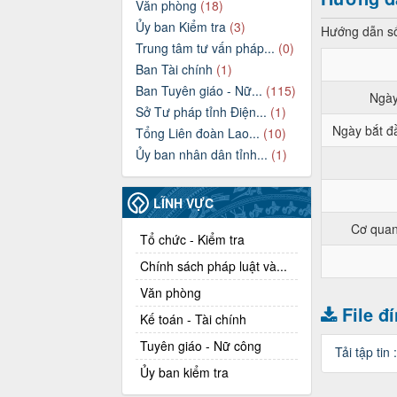
Văn phòng
(18)
Ủy ban Kiểm tra
(3)
Hướng dẫn số
Trung tâm tư vấn pháp...
(0)
Ban Tài chính
(1)
Ban Tuyên giáo - Nữ...
(115)
Ngày
Sở Tư pháp tỉnh Điện...
(1)
Ngày bắt đầ
Tổng Liên đoàn Lao...
(10)
Ủy ban nhân dân tỉnh...
(1)
LĨNH VỰC
Cơ quan
Tổ chức - Kiểm tra
Chính sách pháp luật và...
Văn phòng
File đ
Kế toán - Tài chính
Tuyên giáo - Nữ công
Tải tập tin 
Ủy ban kiểm tra