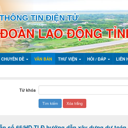
THÔNG TIN ĐIỆN TỬ
 ĐOÀN LAO ĐỘNG TỈN
CHUYÊN ĐỀ
VĂN BẢN
THƯ VIỆN
HỎI / ĐÁP
LIÊN 
Từ khóa
n số 65/HD-TLĐ hướng dẫn xây dựng dự toán 