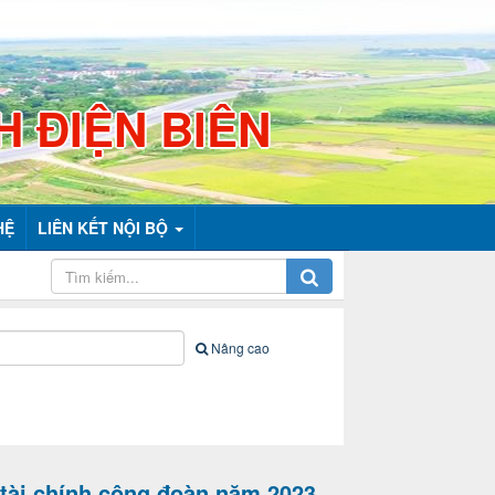
H ĐIỆN BIÊN
HỆ
LIÊN KẾT NỘI BỘ
Nâng cao
tài chính công đoàn năm 2023