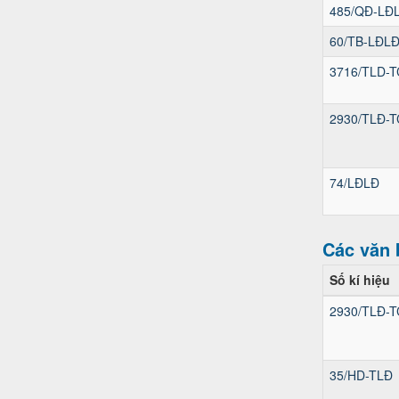
485/QĐ-LĐ
60/TB-LĐL
3716/TLD-T
2930/TLĐ-T
74/LĐLĐ
Các văn 
Số kí hiệu
2930/TLĐ-T
35/HD-TLĐ