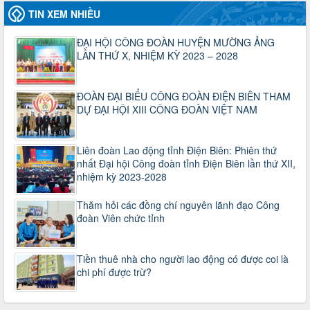
2930/TLĐ-TC
TIN XEM NHIỀU
Công văn số 2930/TLĐ-TC, ngày 31/12/2024 của Tổng
LĐLĐ Việt Nam về việc quy định tỷ lệ phân phối tự động
ĐẠI HỘI CÔNG ĐOÀN HUYỆN MƯỜNG ẢNG
KPCĐ 2% qua tài khoản Công đoàn Việt Nam về các cấp
LẦN THỨ X, NHIỆM KỲ 2023 – 2028
Công đoàn năm 2025
Thời gian đăng: 06/01/2025
lượt xem: 1067 | lượt tải:437
ĐOÀN ĐẠI BIỂU CÔNG ĐOÀN ĐIỆN BIÊN THAM
47-TTCĐ/BTGTU
DỰ ĐẠI HỘI XIII CÔNG ĐOÀN VIỆT NAM
Thông tin chuyên đề: Một số nôi dung về sắp xếp tổ chức bộ
máy của hệ thống chính trị tinh gọn, hoạt động hiệu lực, hiệu
quả
Liên đoàn Lao động tỉnh Điện Biên: Phiên thứ
Thời gian đăng: 25/12/2024
nhất Đại hội Công đoàn tỉnh Điện Biên lần thứ XII,
lượt xem: 1223 | lượt tải:339
nhiệm kỳ 2023-2028
37/HD-TLĐ
Thăm hỏi các đồng chí nguyên lãnh đạo Công
Hướng dẫn Công đoàn với việc tổ chức và hoạt động của
đoàn Viên chức tỉnh
Ban Thanh tra Nhân dân
Thời gian đăng: 27/12/2024
lượt xem: 4947 | lượt tải:1352
Tiền thuê nhà cho người lao động có được coi là
35/HD-TLĐ
chi phí được trừ?
Hướng dẫn thực hiện một số nội dung chi liên quan đến
công tác kiểm tra, giám sát tại Công đoàn cơ sở
Thời gian đăng: 27/12/2024