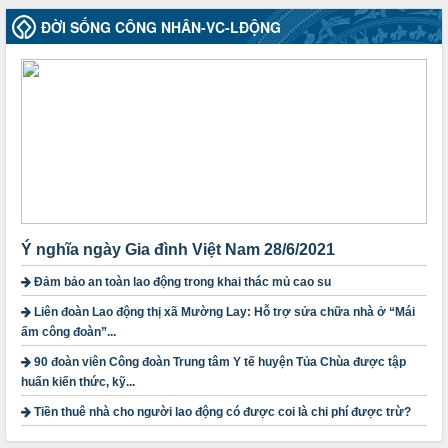
lượt xem: 2074 | lượt tải:507
ĐỜI SỐNG CÔNG NHÂN-VC-LĐỘNG
50/2024/QH/15
Luật Công đoàn 2024
Thời gian đăng: 25/12/2024
lượt xem: 4226 | lượt tải:321
2010-CV/TU
Tăng cường công tác lãnh đạo, chỉ đạo phát triển đoàn viên,
thành lập Công đoàn cơ sở trong các doanh nghiệp khu vực
ngoài nhà nước trên địa bàn tỉnh
Thời gian đăng: 28/10/2024
lượt xem: 1168 | lượt tải:298
Ý nghĩa ngày Gia đình Việt Nam 28/6/2021
1754/QĐ-TLĐ
Quyết định số 1754/QĐ-TLĐ Về việc ban hành Quy định về
Đảm bảo an toàn lao động trong khai thác mủ cao su
nguyên tắc xây dựng và giao dự toán tài chính công đoàn
Liên đoàn Lao động thị xã Mường Lay: Hỗ trợ sửa chữa nhà ở “Mái
năm 2025
Thời gian đăng: 23/09/2024
ấm công đoàn”...
lượt xem: 4198 | lượt tải:1314
90 đoàn viên Công đoàn Trung tâm Y tế huyện Tủa Chùa được tập
huấn kiến thức, kỹ...
3716/TLD-TC
Công văn hướng dẫn công tác quả lý tài chính, tài sản công
Tiền thuê nhà cho người lao động có được coi là chi phí được trừ?
đoàn khi đơn vị sát nhập, chấm dứt hoạt động