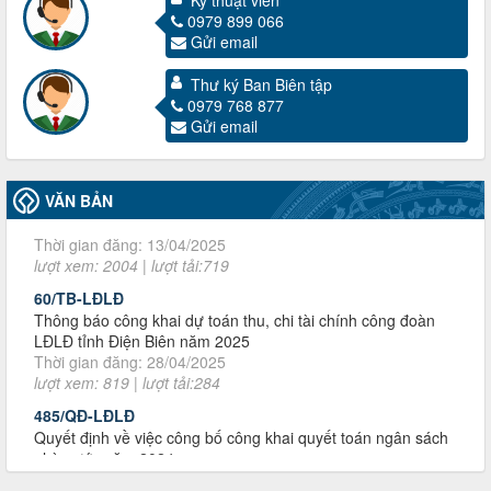
Kỹ thuật viên
0979 899 066
Gửi email
Thư ký Ban Biên tập
0979 768 877
Gửi email
3716/TLD-TC
Công văn hướng dẫn công tác quả lý tài chính, tài sản công
đoàn khi đơn vị sát nhập, chấm dứt hoạt động
VĂN BẢN
Thời gian đăng: 13/04/2025
lượt xem: 2004 | lượt tải:719
60/TB-LĐLĐ
Thông báo công khai dự toán thu, chi tài chính công đoàn
LĐLĐ tỉnh Điện Biên năm 2025
Thời gian đăng: 28/04/2025
lượt xem: 819 | lượt tải:284
485/QĐ-LĐLĐ
Quyết định về việc công bố công khai quyết toán ngân sách
nhà nước năm 2024
Thời gian đăng: 29/04/2025
lượt xem: 917 | lượt tải:254