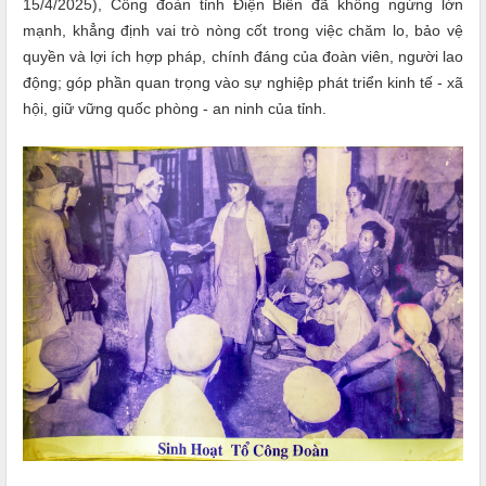
15/4/
202
5
), Công đoàn tỉnh Điện Biên đã không ngừng lớn
mạnh, khẳng định vai trò nòng cốt trong việc chăm lo, bảo vệ
quyền và lợi ích hợp pháp, chính đáng của đoàn viên, người lao
động; góp phần quan trọng vào sự nghiệp phát triển kinh tế - xã
hội, giữ vững quốc phòng
-
an ninh của tỉnh.