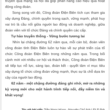
truyền qua mạng xã hội đã góp phần nâng cao hiệu quả hoạt
động công đoàn.
Song song với đó, Công đoàn Điện Biên tích cực tham gia
xây dựng Đảng, chính quyền trong sạch, vững mạnh; phát huy
vai trò là cầu nối giữa người lao động và doanh nghiệp, giữa
đoàn viên với tổ chức Đảng và chính quyền các cấp.
Tự hào truyền thống - Vững bước tương lai
Nhìn lại chặng đường 62 năm qua, mỗi cán bộ, đoàn viên
công đoàn tỉnh Điện Biên luôn tự hào về sự phát triển của tổ
chức Công đoàn Điện Biên trong những năm qua. Trong bối
cảnh mới với nhiều cơ hội và thách thức, Công đoàn Điện Biên
sẽ tiếp tục nỗ lực, sáng tạo, đoàn kết - quyết tâm vì mục tiêu
xây dựng tổ chức công đoàn vững mạnh, thực sự là chỗ dựa tin
cậy của người lao động.
62 năm - một chặng đường đáng ghi nhớ, mở ra những
kỳ vọng mới cho một hành trình tiếp nối, đầy niềm tin và
khát vọng!
Tác giả bài viết:
Trần Ngọc Hùng - Nguyên Chủ tịch LĐLĐ tỉnh