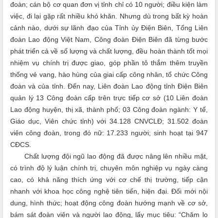
đoàn; cán bộ cơ quan đơn vị tỉnh chỉ có 10 người; điều kiện làm
việc, đi lại gặp rất nhiều khó khăn. Nhưng dù trong bất kỳ hoàn
cảnh nào, dưới sự lãnh đạo của Tỉnh ủy Điện Biên, Tổng Liên
đoàn Lao động Việt Nam, Công đoàn Điện Biên đã từng bước
phát triển cả về số lượng và chất lượng, đều hoàn thành tốt mọi
nhiệm vụ chính trị được giao, góp phần tô thắm thêm truyền
thống vẻ vang, hào hùng của giai cấp công nhân, tổ chức Công
đoàn và của tỉnh. Đến nay, Liên đoàn Lao động tỉnh Điện Biên
quản lý 13 Công đoàn cấp trên trực tiếp cơ sở (10 Liên đoàn
Lao động huyện, thị xã, thành phố; 03 Công đoàn ngành: Y tế,
Giáo dục, Viên chức tỉnh) với 34.128 CNVCLĐ; 31.502 đoàn
viên công đoàn, trong đó nữ: 17.233 người; sinh hoạt tại 947
CĐCS.
Chất lượng đội ngũ lao động đã được nâng lên nhiều mặt,
có trình độ lý luận chính trị, chuyên môn nghiệp vụ ngày càng
cao, có khả năng thích ứng với cơ chế thị trường, tiếp cận
nhanh với khoa học công nghệ tiên tiến, hiện đại. Đổi mới nội
dung, hình thức; hoạt động công đoàn hướng mạnh về cơ sở,
bám sát đoàn viên và người lao động, lấy mục tiêu: “Chăm lo