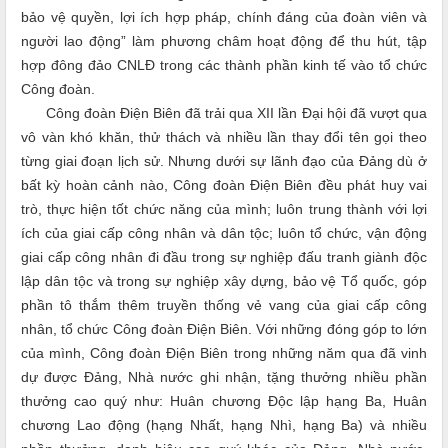
bảo vệ quyền, lợi ích hợp pháp, chính đáng của đoàn viên và
người lao động” làm phương châm hoạt động để thu hút, tập
hợp đông đảo CNLĐ trong các thành phần kinh tế vào tổ chức
Công đoàn.
Công đoàn Điện Biên đã trải qua XII lần Đại hội đã vượt qua
vô vàn khó khăn, thử thách và nhiều lần thay đổi tên gọi theo
từng giai đoạn lịch sử. Nhưng dưới sự lãnh đạo của Đảng dù ở
bất kỳ hoàn cảnh nào, Công đoàn Điện Biên đều phát huy vai
trò, thực hiện tốt chức năng của mình; luôn trung thành với lợi
ích của giai cấp công nhân và dân tộc; luôn tổ chức, vận động
giai cấp công nhân đi đầu trong sự nghiệp đấu tranh giành độc
lập dân tộc và trong sự nghiệp xây dựng, bảo vệ Tổ quốc, góp
phần tô thắm thêm truyền thống vẻ vang của giai cấp công
nhân, tổ chức Công đoàn Điện Biên. Với những đóng góp to lớn
của mình, Công đoàn Điện Biên trong những năm qua đã vinh
dự được Đảng, Nhà nước ghi nhận, tặng thưởng nhiều phần
thưởng cao quý như: Huân chương Độc lập hạng Ba, Huân
chương Lao động (hạng Nhất, hạng Nhì, hạng Ba) và nhiều