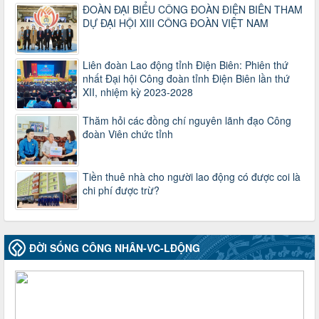
ĐOÀN ĐẠI BIỂU CÔNG ĐOÀN ĐIỆN BIÊN THAM
37/HD-TLĐ
DỰ ĐẠI HỘI XIII CÔNG ĐOÀN VIỆT NAM
Hướng dẫn Công đoàn với việc tổ chức và hoạt động của
Ban Thanh tra Nhân dân
Thời gian đăng: 27/12/2024
Liên đoàn Lao động tỉnh Điện Biên: Phiên thứ
lượt xem: 4953 | lượt tải:1355
nhất Đại hội Công đoàn tỉnh Điện Biên lần thứ
35/HD-TLĐ
XII, nhiệm kỳ 2023-2028
Hướng dẫn thực hiện một số nội dung chi liên quan đến
công tác kiểm tra, giám sát tại Công đoàn cơ sở
Thăm hỏi các đồng chí nguyên lãnh đạo Công
Thời gian đăng: 27/12/2024
đoàn Viên chức tỉnh
lượt xem: 2078 | lượt tải:510
50/2024/QH/15
Tiền thuê nhà cho người lao động có được coi là
Luật Công đoàn 2024
chi phí được trừ?
Thời gian đăng: 25/12/2024
lượt xem: 4231 | lượt tải:322
2010-CV/TU
Tăng cường công tác lãnh đạo, chỉ đạo phát triển đoàn viên,
ĐỜI SỐNG CÔNG NHÂN-VC-LĐỘNG
thành lập Công đoàn cơ sở trong các doanh nghiệp khu vực
ngoài nhà nước trên địa bàn tỉnh
Thời gian đăng: 28/10/2024
lượt xem: 1169 | lượt tải:300
1754/QĐ-TLĐ