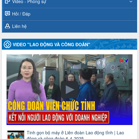
Video - Phóng sự
Hỏi / Đáp
Liên hệ
VIDEO "LAO ĐỘNG VÀ CÔNG ĐOÀN"
Tinh gọn bộ máy ở Liên đoàn Lao động tỉnh | Lao
động và công đoàn 6-4-2025