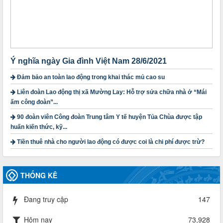
Quyết định số 1754/QĐ-TLĐ Về việc ban hành Quy định về
nguyên tắc xây dựng và giao dự toán tài chính công đoàn
năm 2025
Thời gian đăng: 23/09/2024
lượt xem: 4200 | lượt tải:1315
Ý nghĩa ngày Gia đình Việt Nam 28/6/2021
3716/TLD-TC
Công văn hướng dẫn công tác quả lý tài chính, tài sản công
Đảm bảo an toàn lao động trong khai thác mủ cao su
đoàn khi đơn vị sát nhập, chấm dứt hoạt động
Liên đoàn Lao động thị xã Mường Lay: Hỗ trợ sửa chữa nhà ở “Mái
Thời gian đăng: 13/04/2025
ấm công đoàn”...
lượt xem: 2006 | lượt tải:722
90 đoàn viên Công đoàn Trung tâm Y tế huyện Tủa Chùa được tập
60/TB-LĐLĐ
huấn kiến thức, kỹ...
Thông báo công khai dự toán thu, chi tài chính công đoàn
LĐLĐ tỉnh Điện Biên năm 2025
Tiền thuê nhà cho người lao động có được coi là chi phí được trừ?
Thời gian đăng: 28/04/2025
lượt xem: 822 | lượt tải:286
485/QĐ-LĐLĐ
THỐNG KÊ
Quyết định về việc công bố công khai quyết toán ngân sách
nhà nước năm 2024
Đang truy cập
147
Thời gian đăng: 29/04/2025
lượt xem: 919 | lượt tải:257
Hôm nay
73,928