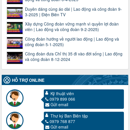
Duyên dáng cùng áo dài | Lao động và công đoàn 9-
3-2025 | Điện Biên TV
Xây dựng Công đoàn vững mạnh vì quyền lợi đoàn
viên | Lao động và công đoàn 9-2-2025)
Công đoàn hướng về người lao động | Lao động và
công đoàn 5-1-2025)
Công đoàn đưa Chỉ thị 35 đi vào đời sống | Lao động
và công đoàn 8-12-2024
HỖ TRỢ ONLINE
3716/TLD-TC
Kỹ thuật viên
Công văn hướng dẫn công tác quả lý tài chính, tài sản công
0979 899 066
đoàn khi đơn vị sát nhập, chấm dứt hoạt động
Gửi email
Thời gian đăng: 13/04/2025
lượt xem: 2006 | lượt tải:722
Thư ký Ban Biên tập
0979 768 877
60/TB-LĐLĐ
Gửi email
Thông báo công khai dự toán thu, chi tài chính công đoàn