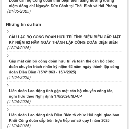
Đoàn cán bộ Công đoàn tỉnh Điện Biên dâng hương tưởng
niệm đồng chí Nguyễn Đức Cảnh tại Thái Bình và Hải Phòng
(21/05/2025)
Những tin cũ hơn
CÂU LẠC BỘ CÔNG ĐOÀN HƯU TRÍ TỈNH ĐIỆN BIÊN GẶP MẶT
KỶ NIỆM 62 NĂM NGÀY THÀNH LẬP CÔNG ĐOÀN ĐIỆN BIÊN
(12/04/2025)
Gặp mặt cán bộ công đoàn hưu trí và toàn thể cán bộ công
đoàn chuyên trách nhân kỷ niệm 62 năm ngày thành lập công
đoàn Điện Biên (15/4/1963 - 15/4/2025)
(11/04/2025)
Liên đoàn Lao động tỉnh gặp mặt cán bộ chuyển công tác,
nghỉ hưu theo Nghị định 178/2024/NĐ-CP
(11/04/2025)
Liên đoàn Lao động tỉnh Điện Biên tổ chức Hội nghị giao ban
Khối Công đoàn cấp trên trực tiếp cơ sở quý I năm 2025
(11/04/2025)