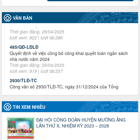
LĐLĐ tỉnh Điện Biên năm 2025
Thời gian đăng: 28/04/2025
lượt xem: 822 | lượt tải:286
VĂN BẢN
485/QĐ-LĐLĐ
Quyết định về việc công bố công khai quyết toán ngân sách
nhà nước năm 2024
Thời gian đăng: 29/04/2025
lượt xem: 919 | lượt tải:257
2930/TLĐ-TC
Công văn số 2930/TLĐ-TC, ngày 31/12/2024 của Tổng
LĐLĐ Việt Nam về việc quy định tỷ lệ phân phối tự động
KPCĐ 2% qua tài khoản Công đoàn Việt Nam về các cấp
Công đoàn năm 2025
Thời gian đăng: 06/01/2025
lượt xem: 1067 | lượt tải:438
47-TTCĐ/BTGTU
TIN XEM NHIỀU
Thông tin chuyên đề: Một số nôi dung về sắp xếp tổ chức bộ
máy của hệ thống chính trị tinh gọn, hoạt động hiệu lực, hiệu
ĐẠI HỘI CÔNG ĐOÀN HUYỆN MƯỜNG ẢNG
quả
LẦN THỨ X, NHIỆM KỲ 2023 – 2028
Thời gian đăng: 25/12/2024
lượt xem: 1226 | lượt tải:339