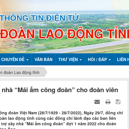
THÔNG TIN ĐIỆN TỬ
 ĐOÀN LAO ĐỘNG TỈN
CHUYÊN ĐỀ
VĂN BẢN
THƯ VIỆN
HỎI / ĐÁP
LIÊN 
ên đoàn Lao động tỉnh
o nhà “Mái ấm công đoàn” cho đoàn viên
ng đoàn Việt Nam (28/7/1929 - 28/7/2022), Ngày 29/7, đồng chí
đoàn lao động tỉnh cùng các đồng chí lãnh đạo các ban liên
hỗ trợ xây nhà “Mái ấm công đoàn” đợt 1 năm 2022 cho đoàn