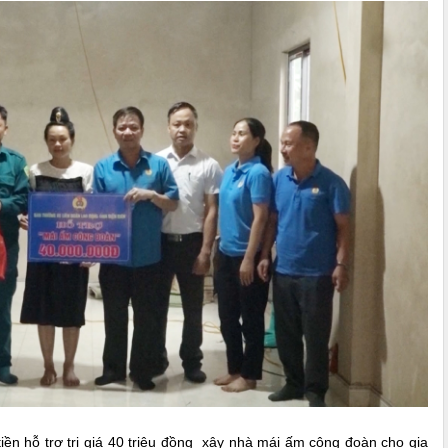
n hỗ trợ trị giá 40 triệu đồng xây nhà mái ấm công đoàn cho gia