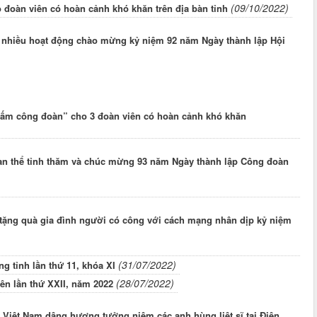
(09/10/2022)
 đoàn viên có hoàn cảnh khó khăn trên địa bàn tỉnh
 nhiều hoạt động chào mừng kỷ niệm 92 năm Ngày thành lập Hội
i ấm công đoàn” cho 3 đoàn viên có hoàn cảnh khó khăn
oàn thể tỉnh thăm và chúc mừng 93 năm Ngày thành lập Công đoàn
tặng quà gia đình người có công với cách mạng nhân dịp kỷ niệm
(31/07/2022)
g tỉnh lần thứ 11, khóa XI
(28/07/2022)
ên lần thứ XXII, năm 2022
Việt Nam dâng hương tưởng niệm các anh hùng liệt sĩ tại Điện