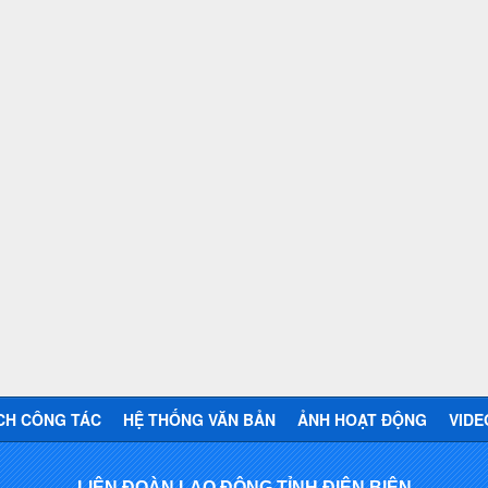
CH CÔNG TÁC
HỆ THỐNG VĂN BẢN
ẢNH HOẠT ĐỘNG
VIDE
LIÊN ĐOÀN LAO ĐỘNG TỈNH ĐIỆN BIÊN