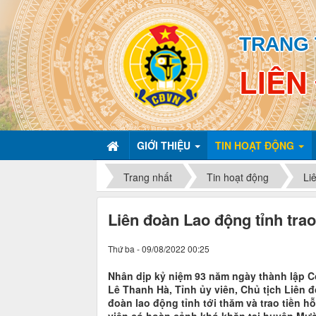
TRANG 
LIÊN
GIỚI THIỆU
TIN HOẠT ĐỘNG
Trang nhất
Tin hoạt động
Li
Liên đoàn Lao động tỉnh tra
Thứ ba - 09/08/2022 00:25
Nhân dịp kỷ niệm 93 năm ngày thành lập Cô
Lê Thanh Hà, Tỉnh ủy viên, Chủ tịch Liên 
đoàn lao động tỉnh tới thăm và trao tiền 