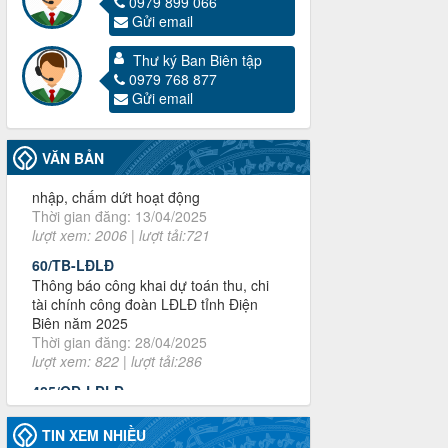
0979 899 066
Gửi email
Thư ký Ban Biên tập
3716/TLD-TC
0979 768 877
Công văn hướng dẫn công tác quả lý tài
Gửi email
chính, tài sản công đoàn khi đơn vị sát
nhập, chấm dứt hoạt động
Thời gian đăng: 13/04/2025
VĂN BẢN
lượt xem: 2006 | lượt tải:721
60/TB-LĐLĐ
Thông báo công khai dự toán thu, chi
tài chính công đoàn LĐLĐ tỉnh Điện
Biên năm 2025
Thời gian đăng: 28/04/2025
lượt xem: 822 | lượt tải:286
485/QĐ-LĐLĐ
Quyết định về việc công bố công khai
quyết toán ngân sách nhà nước năm
2024
Thời gian đăng: 29/04/2025
lượt xem: 919 | lượt tải:255
TIN XEM NHIỀU
2930/TLĐ-TC