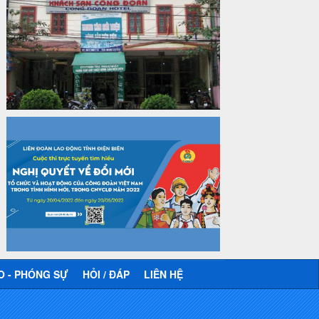
Công văn số 2930/TLĐ-TC, ngày
31/12/2024 của Tổng LĐLĐ Việt Nam
về việc quy định tỷ lệ phân phối tự động
KPCĐ 2% qua tài khoản Công đoàn
Việt Nam về các cấp Công đoàn năm
2025
Thời gian đăng: 06/01/2025
lượt xem: 1067 | lượt tải:438
47-TTCĐ/BTGTU
Thông tin chuyên đề: Một số nôi dung
về sắp xếp tổ chức bộ máy của hệ
thống chính trị tinh gọn, hoạt động hiệu
lực, hiệu quả
Thời gian đăng: 25/12/2024
lượt xem: 1226 | lượt tải:339
37/HD-TLĐ
Hướng dẫn Công đoàn với việc tổ chức
và hoạt động của Ban Thanh tra Nhân
dân
O - PHÓNG SỰ
HỎI / ĐÁP
LIÊN HỆ
Thời gian đăng: 27/12/2024
lượt xem: 4951 | lượt tải:1354