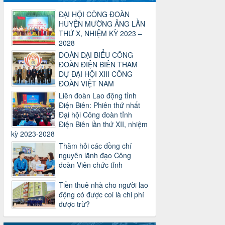
Công văn số 2930/TLĐ-TC, ngày
ĐẠI HỘI CÔNG ĐOÀN
31/12/2024 của Tổng LĐLĐ Việt Nam
HUYỆN MƯỜNG ẢNG LẦN
về việc quy định tỷ lệ phân phối tự động
THỨ X, NHIỆM KỲ 2023 –
KPCĐ 2% qua tài khoản Công đoàn
2028
Việt Nam về các cấp Công đoàn năm
2025
ĐOÀN ĐẠI BIỂU CÔNG
Thời gian đăng: 06/01/2025
ĐOÀN ĐIỆN BIÊN THAM
lượt xem: 1067 | lượt tải:438
DỰ ĐẠI HỘI XIII CÔNG
ĐOÀN VIỆT NAM
47-TTCĐ/BTGTU
Liên đoàn Lao động tỉnh
Thông tin chuyên đề: Một số nôi dung
Điện Biên: Phiên thứ nhất
về sắp xếp tổ chức bộ máy của hệ
Đại hội Công đoàn tỉnh
thống chính trị tinh gọn, hoạt động hiệu
Điện Biên lần thứ XII, nhiệm
lực, hiệu quả
kỳ 2023-2028
Thời gian đăng: 25/12/2024
Thăm hỏi các đồng chí
lượt xem: 1226 | lượt tải:339
nguyên lãnh đạo Công
37/HD-TLĐ
đoàn Viên chức tỉnh
Hướng dẫn Công đoàn với việc tổ chức
và hoạt động của Ban Thanh tra Nhân
Tiền thuê nhà cho người lao
dân
động có được coi là chi phí
Thời gian đăng: 27/12/2024
được trừ?
lượt xem: 4951 | lượt tải:1354
35/HD-TLĐ