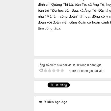
đình chị Quàng Thị Lả, bản Tọ, xã Ẳng Tở, h
bán trú Tiểu học bản Bua, xã Ẳng Tở. Đây là 
nhà “Mái ấm công đoàn” là hoạt động có ý n
đoàn với đoàn viên công đoàn có hoàn cảnh k
tâm công tác./.
Tổng số điểm của bài viết là: 0 trong 0 đánh giá
Click để đánh giá bài viết
Ý kiến bạn đọc