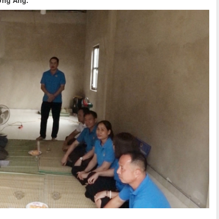
ờng Ảng.