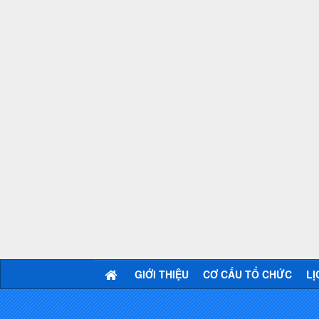
GIỚI THIỆU
CƠ CẤU TỔ CHỨC
LỊ