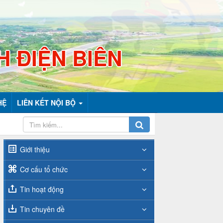
H ĐIỆN BIÊN
HỆ
LIÊN KẾT NỘI BỘ
Giới thiệu
Cơ cấu tổ chức
Tin hoạt động
Tin chuyên đề