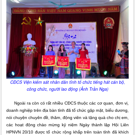
CĐCS Viện kiểm sát nhân dân tỉnh tổ chức tiếng hát cán bộ,
công chức, người lao động (Ảnh Trần Nga)
Ngoài ra còn có rất nhiều CĐCS thuộc các cơ quan, đơn vị,
doanh nghiệp trên địa bàn tỉnh đã tổ chức gặp mặt, biểu dương,
nói chuyện chuyên đề, thăm, động viên và tặng quà cho chị em,
các hoạt động chào mừng kỷ niệm Ngày thành lập Hội Liên
HPNVN 20/10 được tổ chức rộng khắp trên toàn tỉnh đã khích