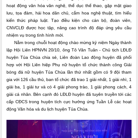
hoạt động văn hóa văn nghệ, thể dục thể thao, gặp mặt giao
lưu, tọa đàm, hái hoa dân chủ, cắm hoa nghệ thuật, tìm hiểu
kiến thức pháp luật. Tạo điều kiện cho cán bộ, đoàn viên,
CNVCLĐ được học tập, nâng cao trình độ đáp ứng yêu cầu
nhiệm vụ trong tình hình mới.
Nằm trong chuỗi hoạt động chào mừng kỷ niệm Ngày thành
lập Hội Liên HPNVN 20/10, ông Tô Văn Tuân - Chủ tịch LĐLĐ
huyện Tủa Chùa chia sẻ, Liên đoàn Lao động huyện đã phối
hợp với Hội Liên hiệp Phụ nữ huyện tổ chức thành công Giải
bóng đá nữ huyện Tủa Chùa lần thứ nhất gồm có 9 đội tham
gia với 126 cầu thủ, ban tổ chức đã trao 1 giải nhất, 1 giải nhì, 1
giải ba, 1 giải tư và có 4 giải phong trào, 1 giải phong cách, 4
giải cá nhân. Bên cạnh đó LĐLĐ huyện đã tuyên truyền tới các
cấp CĐCS trong huyện tích cực hưởng ứng Tuần Lễ các hoạt
động Văn hóa và du lịch huyện Tủa Chùa.