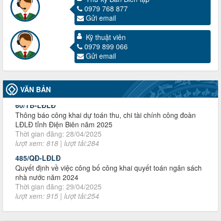
0979 768 877
Gửi email
3716/TLD-TC
Công văn hướng dẫn công tác quả lý tài chính, tài sản công
Kỹ thuật viên
đoàn khi đơn vị sát nhập, chấm dứt hoạt động
0979 899 066
Thời gian đăng: 13/04/2025
Gửi email
lượt xem: 2003 | lượt tải:719
60/TB-LĐLĐ
Thông báo công khai dự toán thu, chi tài chính công đoàn
VĂN BẢN
LĐLĐ tỉnh Điện Biên năm 2025
Thời gian đăng: 28/04/2025
lượt xem: 818 | lượt tải:284
485/QĐ-LĐLĐ
Quyết định về việc công bố công khai quyết toán ngân sách
nhà nước năm 2024
Thời gian đăng: 29/04/2025
lượt xem: 915 | lượt tải:254
2930/TLĐ-TC
Công văn số 2930/TLĐ-TC, ngày 31/12/2024 của Tổng
LĐLĐ Việt Nam về việc quy định tỷ lệ phân phối tự động
KPCĐ 2% qua tài khoản Công đoàn Việt Nam về các cấp
Công đoàn năm 2025