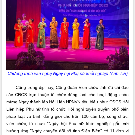
Chương trình văn nghệ Ngày hội Phụ nữ khởi nghiệp (Ảnh T.H)
Cũng trong dịp này, Công đoàn Viên chức tỉnh đã chỉ đạo
các CĐCS trực thuộc tổ chức đồng loạt các hoạt động chào
mừng Ngày thành lập Hội Liên HPNVN tiêu biểu như: CĐCS Hội
Liên hiệp Phụ nữ tỉnh tổ chức Hội nghị tuyên truyền phổ biến
pháp luật và Bình đẳng giới cho trên 100 cán bộ, công chức,
viên chức, tổ chức "Ngày hội Phụ nữ khởi nghiệp" gắn với
hưởng ứng "Ngày chuyển đổi số tỉnh Điện Biên" có 11 đơn vị