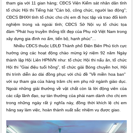
tham gia với 11 gian hàng; CĐCS Viện Kiểm sát nhân dân tỉnh
tổ chức Hội thi Tiếng hát "Cán bộ, công chức, người lao động";
CĐCS BHXH tỉnh tổ chức cho chị em đi học tập và trao đổi kinh
nghiệm trong và ngoài tỉnh; CĐCS Sở Nội vụ tổ chức tọa
đàm "Phát huy truyền thống tốt đẹp của Phụ nữ Việt Nam trong
xây dựng gia đình no ấm, tiến bộ, hạnh phúc"…
Nhiều CĐCS thuộc LĐLĐ Thành phố Điện Biên Phủ tích cực
hưởng ứng các hoạt động chào mừng kỷ niệm 92 năm Ngày
thành lập Hội Liên HPNVN như: tổ chức Hội thi nấu ăn, tổ chức
Hội thi "Giai điệu tuổi hồng", tổ chức giải Bóng chuyền hơi, Hội
thi trình diễn áo dài đồng phục với chủ đề "Về miền hoa ban"
với sự tham gia của hàng trăm chị em phụ nữ ngành giáo dục.
Ngoài những giải thưởng về vật chất còn là lời động viên của
các cấp lãnh đạo, sự tán thưởng của phái nam dành cho chị em
trong những ngày rất ý nghĩa này, đồng thời khích lệ chị em
hăng say làm việc, hoàn thành xuất sắc nhiệm vụ được giao.