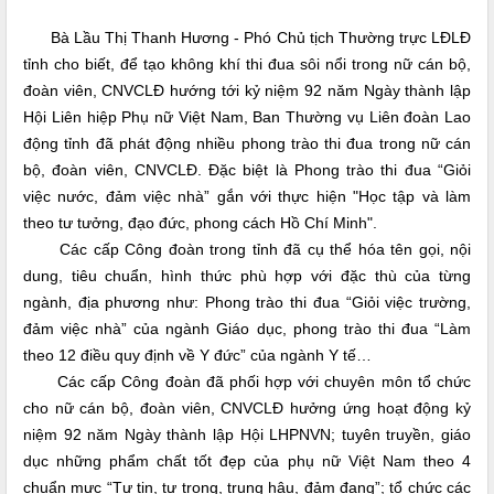
Bà Lầu Thị Thanh Hương - Phó Chủ tịch Thường trực LĐLĐ
tỉnh cho biết, để tạo không khí thi đua sôi nổi trong nữ cán bộ,
đoàn viên, CNVCLĐ hướng tới kỷ niệm 92 năm Ngày thành lập
Hội Liên hiệp Phụ nữ Việt Nam, Ban Thường vụ Liên đoàn Lao
động tỉnh đã phát động nhiều phong trào thi đua trong nữ cán
bộ, đoàn viên, CNVCLĐ. Đặc biệt là Phong trào thi đua “Giỏi
việc nước, đảm việc nhà” gắn với thực hiện "Học tập và làm
theo tư tưởng, đạo đức, phong cách Hồ Chí Minh".
Các cấp Công đoàn trong tỉnh đã cụ thể hóa tên gọi, nội
dung, tiêu chuẩn, hình thức phù hợp với đặc thù của từng
ngành, địa phương như: Phong trào thi đua “Giỏi việc trường,
đảm việc nhà” của ngành Giáo dục, phong trào thi đua “Làm
theo 12 điều quy định về Y đức” của ngành Y tế…
Các cấp Công đoàn đã phối hợp với chuyên môn tổ chức
cho nữ cán bộ, đoàn viên, CNVCLĐ hưởng ứng hoạt động kỷ
niệm 92 năm Ngày thành lập Hội LHPNVN; tuyên truyền, giáo
dục những phẩm chất tốt đẹp của phụ nữ Việt Nam theo 4
chuẩn mực “Tự tin, tự trọng, trung hậu, đảm đang”; tổ chức các