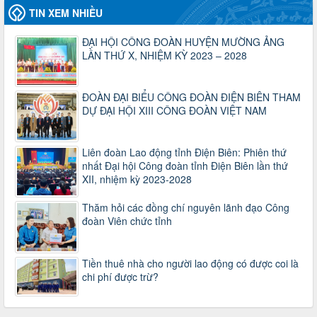
Thời gian đăng: 06/01/2025
TIN XEM NHIỀU
lượt xem: 1066 | lượt tải:437
ĐẠI HỘI CÔNG ĐOÀN HUYỆN MƯỜNG ẢNG
47-TTCĐ/BTGTU
LẦN THỨ X, NHIỆM KỲ 2023 – 2028
Thông tin chuyên đề: Một số nôi dung về sắp xếp tổ chức bộ
máy của hệ thống chính trị tinh gọn, hoạt động hiệu lực, hiệu
quả
ĐOÀN ĐẠI BIỂU CÔNG ĐOÀN ĐIỆN BIÊN THAM
Thời gian đăng: 25/12/2024
DỰ ĐẠI HỘI XIII CÔNG ĐOÀN VIỆT NAM
lượt xem: 1222 | lượt tải:339
37/HD-TLĐ
Hướng dẫn Công đoàn với việc tổ chức và hoạt động của
Liên đoàn Lao động tỉnh Điện Biên: Phiên thứ
Ban Thanh tra Nhân dân
nhất Đại hội Công đoàn tỉnh Điện Biên lần thứ
Thời gian đăng: 27/12/2024
XII, nhiệm kỳ 2023-2028
lượt xem: 4945 | lượt tải:1351
Thăm hỏi các đồng chí nguyên lãnh đạo Công
35/HD-TLĐ
đoàn Viên chức tỉnh
Hướng dẫn thực hiện một số nội dung chi liên quan đến
công tác kiểm tra, giám sát tại Công đoàn cơ sở
Thời gian đăng: 27/12/2024
Tiền thuê nhà cho người lao động có được coi là
lượt xem: 2073 | lượt tải:507
chi phí được trừ?
50/2024/QH/15
Luật Công đoàn 2024
Thời gian đăng: 25/12/2024