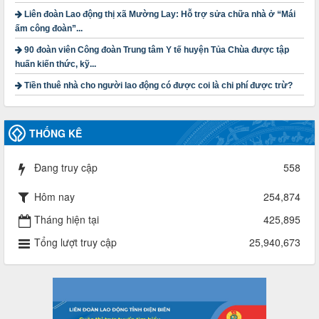
3716/TLD-TC
Liên đoàn Lao động thị xã Mường Lay: Hỗ trợ sửa chữa nhà ở “Mái
Công văn hướng dẫn công tác quả lý tài chính, tài sản công
ấm công đoàn”...
đoàn khi đơn vị sát nhập, chấm dứt hoạt động
90 đoàn viên Công đoàn Trung tâm Y tế huyện Tủa Chùa được tập
Thời gian đăng: 13/04/2025
huấn kiến thức, kỹ...
lượt xem: 2003 | lượt tải:719
Tiền thuê nhà cho người lao động có được coi là chi phí được trừ?
60/TB-LĐLĐ
Thông báo công khai dự toán thu, chi tài chính công đoàn
LĐLĐ tỉnh Điện Biên năm 2025
THỐNG KÊ
Thời gian đăng: 28/04/2025
lượt xem: 818 | lượt tải:284
Đang truy cập
558
485/QĐ-LĐLĐ
Quyết định về việc công bố công khai quyết toán ngân sách
nhà nước năm 2024
Hôm nay
254,874
Thời gian đăng: 29/04/2025
Tháng hiện tại
425,895
lượt xem: 915 | lượt tải:254
Tổng lượt truy cập
25,940,673
2930/TLĐ-TC
Công văn số 2930/TLĐ-TC, ngày 31/12/2024 của Tổng
LĐLĐ Việt Nam về việc quy định tỷ lệ phân phối tự động
KPCĐ 2% qua tài khoản Công đoàn Việt Nam về các cấp
Công đoàn năm 2025
Thời gian đăng: 06/01/2025