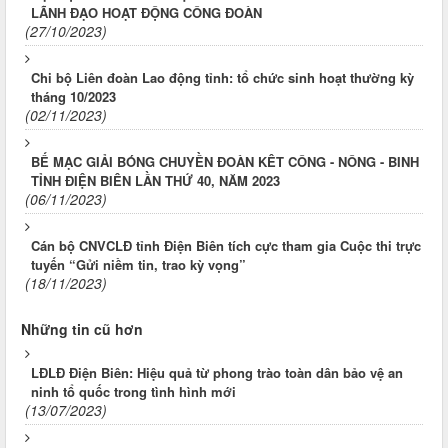
LÃNH ĐẠO HOẠT ĐỘNG CÔNG ĐOÀN
(27/10/2023)
Chi bộ Liên đoàn Lao động tỉnh: tổ chức sinh hoạt thường kỳ
tháng 10/2023
(02/11/2023)
BẾ MẠC GIẢI BÓNG CHUYỀN ĐOÀN KÊT CÔNG - NÔNG - BINH
TỈNH ĐIỆN BIÊN LẦN THỨ 40, NĂM 2023
(06/11/2023)
Cán bộ CNVCLĐ tỉnh Điện Biên tích cực tham gia Cuộc thi trực
tuyến “Gửi niềm tin, trao kỳ vọng”
(18/11/2023)
Những tin cũ hơn
LĐLĐ Điện Biên: Hiệu quả từ phong trào toàn dân bảo vệ an
ninh tổ quốc trong tình hình mới
(13/07/2023)