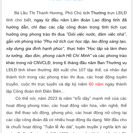
Bà Lầu Thị Thanh Hương, Phó Chủ tịc
h Thường t
rực LĐLĐ
tỉnh cho biết,
ngay từ đầu năm Liên đoàn Lao động tỉnh đã
hướng dẫn, chỉ đạo các cấp công đoàn trong tỉnh tích cực
hưởng ứng phong trào thi đua
"Giỏi việc nước, đảm việc nhà"
,
gắn với phong trào
"Phụ nữ tích cực học tập, lao động sáng tạo,
xây dựng gia đình hạnh phúc"
, thực hiện
"H
ọc tập và làm theo
tư tưởng, đạo đức, phong cách Hồ Chí Minh
"
và các phong trào
khác trong nữ CNVCLĐ, trong 6 tháng đầu năm Ban Thường vụ
LĐLĐ tỉnh khen thưởng đột xuất cho 107 tập thể, cá nhân đạt
thành tích trong các phong trào thi đua, các hoạt động tuyên
truyền, cuộc thi trực tuyến và dịp kỷ niệm
60 năm
ngày thành
lập Công đoàn tỉnh Điện Biên...
Có thể nói, năm 2023
là năm “trỗi dậy” mạnh mẽ của các
hoạt động phong trào, các hoạt động văn hóa, văn nghệ, thể
dục thể thao sôi động, phong phú, các hoạt động nữ công tại
các cấp công đoàn đã có nhiều hoạt động đa dạng. Mở đầu cho
là chuỗi hoạt động
“Tuần lễ Áo dài", t
uyên truyền ý nghĩa lịch sử