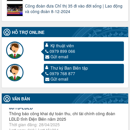
Công đoàn đưa Chỉ thị 35 đi vào đời sống | Lao động
và công đoàn 8-12-2024
HỖ TRỢ ONLINE
Kỹ thuật viên
0979 899 066
Gửi email
3716/TLD-TC
Công văn hướng dẫn công tác quả lý tài chính, tài sản công
Thư ký Ban Biên tập
đoàn khi đơn vị sát nhập, chấm dứt hoạt động
0979 768 877
Thời gian đăng: 13/04/2025
Gửi email
lượt xem: 2003 | lượt tải:719
60/TB-LĐLĐ
Thông báo công khai dự toán thu, chi tài chính công đoàn
VĂN BẢN
LĐLĐ tỉnh Điện Biên năm 2025
Thời gian đăng: 28/04/2025
lượt xem: 818 | lượt tải:284
485/QĐ-LĐLĐ
Quyết định về việc công bố công khai quyết toán ngân sách