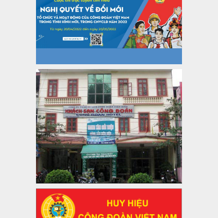
lượt xem: 1066 | lượt tải:437
47-TTCĐ/BTGTU
Thông tin chuyên đề: Một số nôi dung về sắp xếp tổ chức bộ
máy của hệ thống chính trị tinh gọn, hoạt động hiệu lực, hiệu
quả
Thời gian đăng: 25/12/2024
lượt xem: 1222 | lượt tải:339
37/HD-TLĐ
Hướng dẫn Công đoàn với việc tổ chức và hoạt động của
Ban Thanh tra Nhân dân
Thời gian đăng: 27/12/2024
lượt xem: 4945 | lượt tải:1351
35/HD-TLĐ
Hướng dẫn thực hiện một số nội dung chi liên quan đến
công tác kiểm tra, giám sát tại Công đoàn cơ sở
Thời gian đăng: 27/12/2024
lượt xem: 2073 | lượt tải:507
50/2024/QH/15
Luật Công đoàn 2024
Thời gian đăng: 25/12/2024
lượt xem: 4224 | lượt tải:319