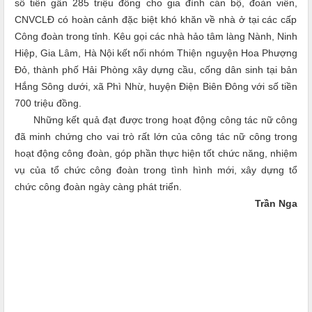
số tiền
gần 285 triệu đồng
cho
gia đình cán bộ, đoàn viên,
CNVCLĐ có hoàn cảnh đặc biệt khó khăn về nhà ở tại các
c
ấp
C
ông đoàn trong tỉnh
. Kêu gọi các nhà hảo tâm làng Nành, Ninh
Hiệp, Gia Lâm, Hà Nội kết nối nhóm Thiện nguyện Hoa Phượng
Đỏ, thành phố Hải Phòng xây dựng cầu, cống dân sinh tại bản
Hắng Sông dưới, xã Phì Nhừ, huyện Điện Biên Đông với số tiền
700 triệu đồng.
Những kết quả đạt được trong hoạt động công tác nữ công
đã minh chứng cho vai trò rất lớn của công tác nữ công trong
hoạt động công đoàn, góp phần thực hiện tốt chức năng, nhiệm
vụ của tổ chức công đoàn trong tình hình mới, xây dựng tổ
chức công đoàn ngày càng phát triển.
Trần Nga