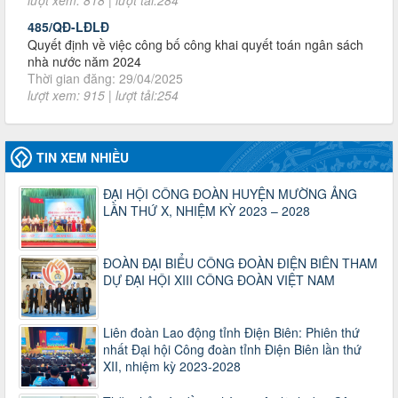
nhà nước năm 2024
Thời gian đăng: 29/04/2025
lượt xem: 915 | lượt tải:254
2930/TLĐ-TC
Công văn số 2930/TLĐ-TC, ngày 31/12/2024 của Tổng
LĐLĐ Việt Nam về việc quy định tỷ lệ phân phối tự động
KPCĐ 2% qua tài khoản Công đoàn Việt Nam về các cấp
Công đoàn năm 2025
TIN XEM NHIỀU
Thời gian đăng: 06/01/2025
lượt xem: 1066 | lượt tải:437
ĐẠI HỘI CÔNG ĐOÀN HUYỆN MƯỜNG ẢNG
47-TTCĐ/BTGTU
LẦN THỨ X, NHIỆM KỲ 2023 – 2028
Thông tin chuyên đề: Một số nôi dung về sắp xếp tổ chức bộ
máy của hệ thống chính trị tinh gọn, hoạt động hiệu lực, hiệu
quả
ĐOÀN ĐẠI BIỂU CÔNG ĐOÀN ĐIỆN BIÊN THAM
Thời gian đăng: 25/12/2024
DỰ ĐẠI HỘI XIII CÔNG ĐOÀN VIỆT NAM
lượt xem: 1222 | lượt tải:339
37/HD-TLĐ
Liên đoàn Lao động tỉnh Điện Biên: Phiên thứ
Hướng dẫn Công đoàn với việc tổ chức và hoạt động của
nhất Đại hội Công đoàn tỉnh Điện Biên lần thứ
Ban Thanh tra Nhân dân
XII, nhiệm kỳ 2023-2028
Thời gian đăng: 27/12/2024
lượt xem: 4945 | lượt tải:1351