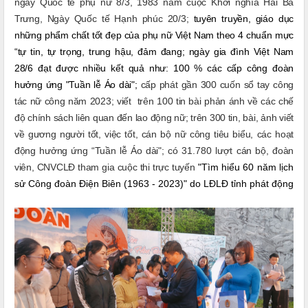
ngày Quốc tế phụ nữ 8/3, 1983 năm cuộc Khởi nghĩa Hai Bà
Trưng, Ngày Quốc tế Hạnh phúc 20/3;
tuyên truyền, giáo dục
những phẩm chất tốt đẹp của phụ nữ Việt Nam
theo 4 chuẩn mực
“tự tin, tự trọng, trung hậu, đảm đang; ngày gia đình Việt Nam
28/6 đạt được nhiều kết quả như: 100 % các cấp công đoàn
hưởng ứng "Tuần lễ Áo dài";
cấp phát gần 300 cuốn sổ tay công
tác nữ công năm 2023; viết trên 100 tin bài phản ánh về các chế
độ chính sách liên quan đến lao động nữ; trên 300 tin, bài, ảnh viết
về gương người tốt, việc tốt, cán bộ nữ công tiêu biểu, các hoạt
động hưởng ứng
“Tuần lễ Áo dài"; có
31.780 lượt
cán bộ, đoàn
viên, CNVCLĐ tham gia cuộc thi trực tuyến
"Tìm hiểu 60 năm lịch
sử Công đoàn Điện Biên (1963 - 2023)"
do LĐLĐ tỉnh phát động