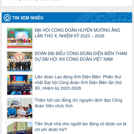
2930/TLĐ-TC
Công văn số 2930/TLĐ-TC, ngày 31/12/2024 của Tổng
LĐLĐ Việt Nam về việc quy định tỷ lệ phân phối tự động
TIN XEM NHIỀU
KPCĐ 2% qua tài khoản Công đoàn Việt Nam về các cấp
Công đoàn năm 2025
Thời gian đăng: 06/01/2025
ĐẠI HỘI CÔNG ĐOÀN HUYỆN MƯỜNG ẢNG
lượt xem: 1067 | lượt tải:438
LẦN THỨ X, NHIỆM KỲ 2023 – 2028
47-TTCĐ/BTGTU
Thông tin chuyên đề: Một số nôi dung về sắp xếp tổ chức bộ
ĐOÀN ĐẠI BIỂU CÔNG ĐOÀN ĐIỆN BIÊN THAM
máy của hệ thống chính trị tinh gọn, hoạt động hiệu lực, hiệu
DỰ ĐẠI HỘI XIII CÔNG ĐOÀN VIỆT NAM
quả
Thời gian đăng: 25/12/2024
lượt xem: 1226 | lượt tải:339
Liên đoàn Lao động tỉnh Điện Biên: Phiên thứ
37/HD-TLĐ
nhất Đại hội Công đoàn tỉnh Điện Biên lần thứ
Hướng dẫn Công đoàn với việc tổ chức và hoạt động của
XII, nhiệm kỳ 2023-2028
Ban Thanh tra Nhân dân
Thời gian đăng: 27/12/2024
Thăm hỏi các đồng chí nguyên lãnh đạo Công
lượt xem: 4953 | lượt tải:1355
đoàn Viên chức tỉnh
35/HD-TLĐ
Hướng dẫn thực hiện một số nội dung chi liên quan đến
Tiền thuê nhà cho người lao động có được coi là
công tác kiểm tra, giám sát tại Công đoàn cơ sở
chi phí được trừ?
Thời gian đăng: 27/12/2024