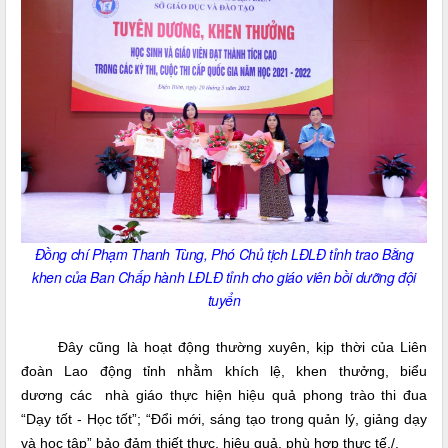
Đồng chí Phạm Thanh Tùng, Phó Chủ tịch LĐLĐ tỉnh trao Bằng
khen của Ban Chấp hành LĐLĐ tỉnh cho giáo viên bồi dưỡng đội
tuyển
Đây cũng là hoạt động thường xuyên, kịp thời của Liên
đoàn Lao động tỉnh nhằm khích lệ,
khen thưởng, biểu
dương các
nhà giáo
thực hiện hiệu quả phong trào thi đua
“Dạy tốt - Học tốt”; “Đổi mới, sáng tạo trong quản lý, giảng dạy
và học tập” bảo đảm thiết thực, hiệu quả, phù hợp thực tế./.