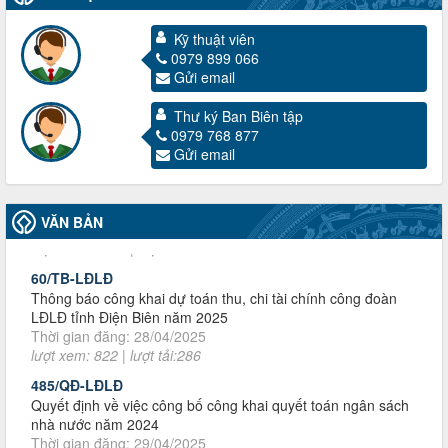
Kỹ thuật viên
0979 899 066
Gửi email
Thư ký Ban Biên tập
3716/TLD-TC
0979 768 877
Công văn hướng dẫn công tác quả lý tài chính, tài sản công
Gửi email
đoàn khi đơn vị sát nhập, chấm dứt hoạt động
Thời gian đăng: 13/04/2025
lượt xem: 2006 | lượt tải:722
VĂN BẢN
60/TB-LĐLĐ
Thông báo công khai dự toán thu, chi tài chính công đoàn
LĐLĐ tỉnh Điện Biên năm 2025
Thời gian đăng: 28/04/2025
lượt xem: 822 | lượt tải:286
485/QĐ-LĐLĐ
Quyết định về việc công bố công khai quyết toán ngân sách
nhà nước năm 2024
Thời gian đăng: 29/04/2025
lượt xem: 919 | lượt tải:257