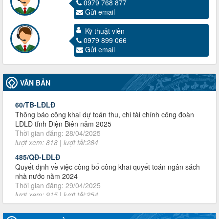
0979 768 877
Gửi email
3716/TLD-TC
Kỹ thuật viên
Công văn hướng dẫn công tác quả lý tài chính, tài sản công
0979 899 066
đoàn khi đơn vị sát nhập, chấm dứt hoạt động
Gửi email
Thời gian đăng: 13/04/2025
lượt xem: 2003 | lượt tải:719
60/TB-LĐLĐ
VĂN BẢN
Thông báo công khai dự toán thu, chi tài chính công đoàn
LĐLĐ tỉnh Điện Biên năm 2025
Thời gian đăng: 28/04/2025
lượt xem: 818 | lượt tải:284
485/QĐ-LĐLĐ
Quyết định về việc công bố công khai quyết toán ngân sách
nhà nước năm 2024
Thời gian đăng: 29/04/2025
lượt xem: 915 | lượt tải:254
2930/TLĐ-TC
Công văn số 2930/TLĐ-TC, ngày 31/12/2024 của Tổng
LĐLĐ Việt Nam về việc quy định tỷ lệ phân phối tự động
KPCĐ 2% qua tài khoản Công đoàn Việt Nam về các cấp