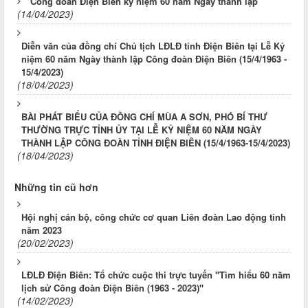
Công đoàn Điện Biên kỷ niệm 60 năm Ngày thành lập
(14/04/2023)
Diễn văn của đồng chí Chủ tịch LĐLĐ tỉnh Điện Biên tại Lễ Kỷ
niệm 60 năm Ngày thành lập Công đoàn Điện Biên (15/4/1963 -
15/4/2023)
(18/04/2023)
BÀI PHÁT BIỂU CỦA ĐỒNG CHÍ MÙA A SƠN, PHÓ BÍ THƯ
THƯỜNG TRỰC TỈNH ỦY TẠI LỄ KỶ NIỆM 60 NĂM NGÀY
THÀNH LẬP CÔNG ĐOÀN TỈNH ĐIỆN BIÊN (15/4/1963-15/4/2023)
(18/04/2023)
Những tin cũ hơn
Hội nghị cán bộ, công chức cơ quan Liên đoàn Lao động tỉnh
năm 2023
(20/02/2023)
LĐLĐ Điện Biên: Tổ chức cuộc thi trực tuyến "Tìm hiểu 60 năm
lịch sử Công đoàn Điện Biên (1963 - 2023)"
(14/02/2023)