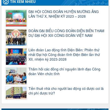
TIN XEM NHIỀU
Công đoàn năm 2025
Thời gian đăng: 06/01/2025
ĐẠI HỘI CÔNG ĐOÀN HUYỆN MƯỜNG ẢNG
lượt xem: 1067 | lượt tải:437
LẦN THỨ X, NHIỆM KỲ 2023 – 2028
47-TTCĐ/BTGTU
Thông tin chuyên đề: Một số nôi dung về sắp xếp tổ chức bộ
máy của hệ thống chính trị tinh gọn, hoạt động hiệu lực, hiệu
ĐOÀN ĐẠI BIỂU CÔNG ĐOÀN ĐIỆN BIÊN THAM
quả
DỰ ĐẠI HỘI XIII CÔNG ĐOÀN VIỆT NAM
Thời gian đăng: 25/12/2024
lượt xem: 1223 | lượt tải:339
Liên đoàn Lao động tỉnh Điện Biên: Phiên thứ
37/HD-TLĐ
nhất Đại hội Công đoàn tỉnh Điện Biên lần thứ
Hướng dẫn Công đoàn với việc tổ chức và hoạt động của
XII, nhiệm kỳ 2023-2028
Ban Thanh tra Nhân dân
Thời gian đăng: 27/12/2024
Thăm hỏi các đồng chí nguyên lãnh đạo Công
lượt xem: 4946 | lượt tải:1351
đoàn Viên chức tỉnh
35/HD-TLĐ
Hướng dẫn thực hiện một số nội dung chi liên quan đến
công tác kiểm tra, giám sát tại Công đoàn cơ sở
Tiền thuê nhà cho người lao động có được coi là
Thời gian đăng: 27/12/2024
chi phí được trừ?
lượt xem: 2073 | lượt tải:507
50/2024/QH/15
Luật Công đoàn 2024