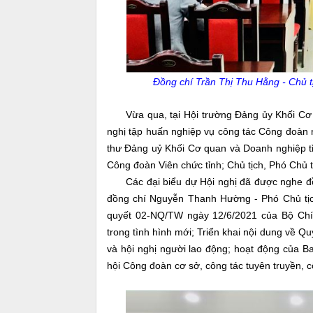
Đồng chí Trần Thị Thu Hằng - Chủ t
Vừa qua, tại Hội trường Đảng ủy Khối Cơ qu
nghị tập huấn nghiệp vụ công tác Công đoàn 
thư Đảng uỷ Khối Cơ quan và Doanh nghiệp tỉ
Công đoàn Viên chức tỉnh; Chủ tịch, Phó Chủ 
Các đại biểu dự Hội nghị đã được nghe đồng
đồng chí Nguyễn Thanh Hường - Phó Chủ tịch
quyết 02-NQ/TW ngày 12/6/2021 của Bộ Chín
trong tình hình mới; Triển khai nội dung về Q
và hội nghị người lao động; hoạt động của B
hội Công đoàn cơ sở, công tác tuyên truyền, cô