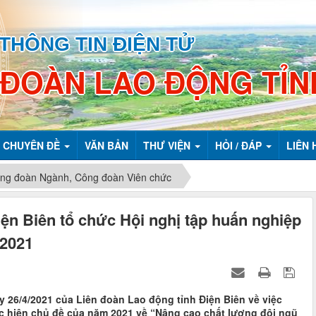
THÔNG TIN ĐIỆN TỬ
 ĐOÀN LAO ĐỘNG TỈN
CHUYÊN ĐỀ
VĂN BẢN
THƯ VIỆN
HỎI / ĐÁP
LIÊN 
ng đoàn Ngành, Công đoàn Viên chức
ện Biên tổ chức Hội nghị tập huấn nghiệp
 2021
26/4/2021 của Liên đoàn Lao động tỉnh Điện Biên về việc
c hiện chủ đề của năm 2021 về “Nâng cao chất lượng đội ngũ