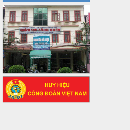
31/12/2024 của Tổng LĐLĐ Việt Nam
về việc quy định tỷ lệ phân phối tự động
KPCĐ 2% qua tài khoản Công đoàn
Việt Nam về các cấp Công đoàn năm
2025
Thời gian đăng: 06/01/2025
lượt xem: 1067 | lượt tải:437
47-TTCĐ/BTGTU
Thông tin chuyên đề: Một số nôi dung
về sắp xếp tổ chức bộ máy của hệ
thống chính trị tinh gọn, hoạt động hiệu
lực, hiệu quả
Thời gian đăng: 25/12/2024
lượt xem: 1223 | lượt tải:339
37/HD-TLĐ
Hướng dẫn Công đoàn với việc tổ chức
và hoạt động của Ban Thanh tra Nhân
dân
Thời gian đăng: 27/12/2024
lượt xem: 4946 | lượt tải:1351
35/HD-TLĐ
Hướng dẫn thực hiện một số nội dung