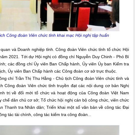
ịch Công đoàn Viên chức tỉnh khai mạc Hội nghị tập huấn
an và Doanh nghiệp tỉnh. Công đoàn Viên chức tỉnh tổ chức Hội
năm 2021. Tới dự Hội nghị có đồng chí Nguyễn Duy Chinh - Phó Bí
nh; các đồng chí Ủy viên Ban Chấp hành, Ủy viên Ủy ban Kiểm tra
tịch, Ủy viên Ban Chấp hành các Công đoàn cơ sở trực thuộc.
 chí Trần Thị Thu Hằng - Chủ tịch Công đoàn Viên chức tỉnh và
 Công đoàn Viên chức tỉnh truyền đạt các nội dung cơ bản Nghị
h trị về đổi mới tổ chức và hoạt động của Công đoàn Việt Nam
uy chế dân chủ cơ sở; Tổ chức hội nghị cán bộ công chức, viên chức
an Thanh tra Nhân dân; Triển khai một số văn bản về công tác Đại
ng tác tài chính, công tác kiểm tra công đoàn...