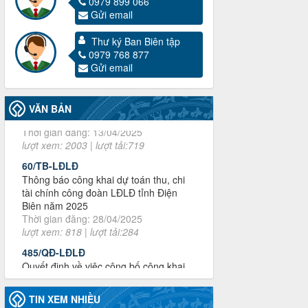
0979 899 066
Gửi email
3716/TLD-TC
Công văn hướng dẫn công tác quả lý tài
Thư ký Ban Biên tập
chính, tài sản công đoàn khi đơn vị sát
0979 768 877
nhập, chấm dứt hoạt động
Gửi email
Thời gian đăng: 13/04/2025
lượt xem: 2003 | lượt tải:719
VĂN BẢN
60/TB-LĐLĐ
Thông báo công khai dự toán thu, chi
tài chính công đoàn LĐLĐ tỉnh Điện
Biên năm 2025
Thời gian đăng: 28/04/2025
lượt xem: 818 | lượt tải:284
485/QĐ-LĐLĐ
Quyết định về việc công bố công khai
quyết toán ngân sách nhà nước năm
2024
Thời gian đăng: 29/04/2025
lượt xem: 915 | lượt tải:254
2930/TLĐ-TC
Công văn số 2930/TLĐ-TC, ngày
TIN XEM NHIỀU