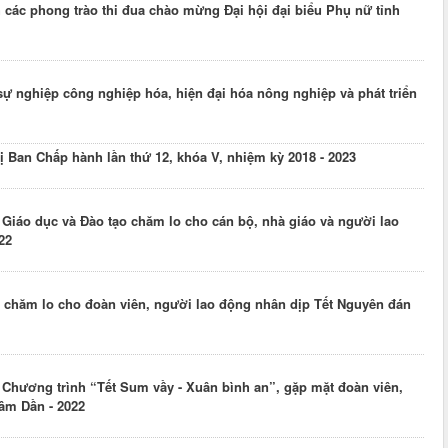
các phong trào thi đua chào mừng Đại hội đại biểu Phụ nữ tỉnh
sự nghiệp công nghiệp hóa, hiện đại hóa nông nghiệp và phát triển
 Ban Chấp hành lần thứ 12, khóa V, nhiệm kỳ 2018 - 2023
iáo dục và Đào tạo chăm lo cho cán bộ, nhà giáo và người lao
22
 chăm lo cho đoàn viên, người lao động nhân dịp Tết Nguyên đán
 Chương trình “Tết Sum vầy - Xuân bình an”, gặp mặt đoàn viên,
âm Dần - 2022