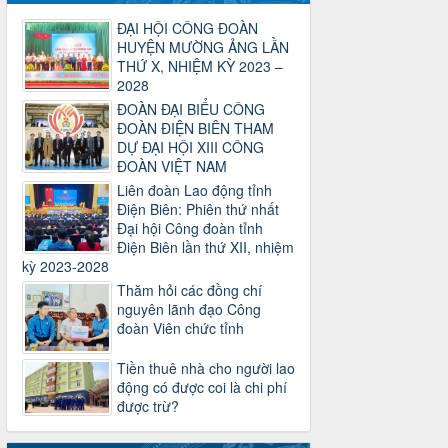
31/12/2024 của Tổng LĐLĐ Việt Nam
về việc quy định tỷ lệ phân phối tự động
ĐẠI HỘI CÔNG ĐOÀN
KPCĐ 2% qua tài khoản Công đoàn
HUYỆN MƯỜNG ẢNG LẦN
Việt Nam về các cấp Công đoàn năm
THỨ X, NHIỆM KỲ 2023 –
2025
2028
Thời gian đăng: 06/01/2025
ĐOÀN ĐẠI BIỂU CÔNG
lượt xem: 1067 | lượt tải:437
ĐOÀN ĐIỆN BIÊN THAM
DỰ ĐẠI HỘI XIII CÔNG
47-TTCĐ/BTGTU
ĐOÀN VIỆT NAM
Thông tin chuyên đề: Một số nôi dung
về sắp xếp tổ chức bộ máy của hệ
Liên đoàn Lao động tỉnh
thống chính trị tinh gọn, hoạt động hiệu
Điện Biên: Phiên thứ nhất
lực, hiệu quả
Đại hội Công đoàn tỉnh
Thời gian đăng: 25/12/2024
Điện Biên lần thứ XII, nhiệm
lượt xem: 1223 | lượt tải:339
kỳ 2023-2028
Thăm hỏi các đồng chí
37/HD-TLĐ
nguyên lãnh đạo Công
Hướng dẫn Công đoàn với việc tổ chức
đoàn Viên chức tỉnh
và hoạt động của Ban Thanh tra Nhân
dân
Tiền thuê nhà cho người lao
Thời gian đăng: 27/12/2024
động có được coi là chi phí
lượt xem: 4946 | lượt tải:1351
được trừ?
35/HD-TLĐ
Hướng dẫn thực hiện một số nội dung