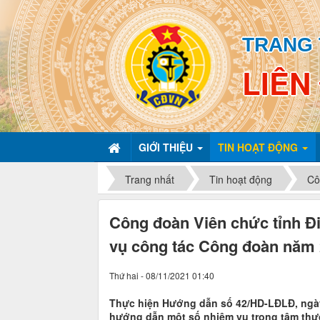
TRANG 
LIÊN
GIỚI THIỆU
TIN HOẠT ĐỘNG
Trang nhất
Tin hoạt động
Cô
Công đoàn Viên chức tỉnh Đi
vụ công tác Công đoàn năm
Thứ hai - 08/11/2021 01:40
Thực hiện Hướng dẫn số 42/HD-LĐLĐ, ngày 
hướng dẫn một số nhiệm vụ trọng tâm thự