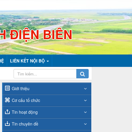
H ĐIỆN BIÊN
HỆ
LIÊN KẾT NỘI BỘ
Giới thiệu
Cơ cấu tổ chức
Tin hoạt động
Tin chuyên đề