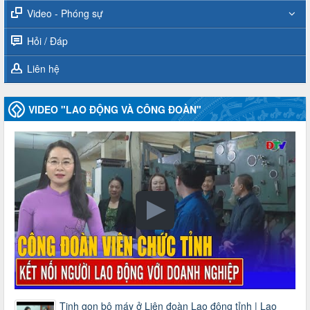
Video - Phóng sự
Hỏi / Đáp
Liên hệ
VIDEO "LAO ĐỘNG VÀ CÔNG ĐOÀN"
Tinh gọn bộ máy ở Liên đoàn Lao động tỉnh | Lao