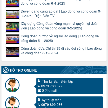
động và công đoàn 6-4-2025
Duyên dáng cùng áo dài | Lao động và công đoàn 9-
3-2025 | Điện Biên TV
Xây dựng Công đoàn vững mạnh vì quyền lợi đoàn
viên | Lao động và công đoàn 9-2-2025)
Công đoàn hướng về người lao động | Lao động và
công đoàn 5-1-2025)
Công đoàn đưa Chỉ thị 35 đi vào đời sống | Lao động
và công đoàn 8-12-2024
HỖ TRỢ ONLINE
Thư ký Ban Biên tập
0979 768 877
Gửi email
Kỹ thuật viên
3716/TLD-TC
0979 899 066
Công văn hướng dẫn công tác quả lý tài chính, tài sản công