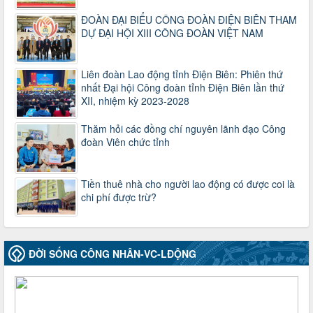
Thông tin chuyên đề: Một số nôi dung về sắp xếp tổ chức bộ
máy của hệ thống chính trị tinh gọn, hoạt động hiệu lực, hiệu
ĐOÀN ĐẠI BIỂU CÔNG ĐOÀN ĐIỆN BIÊN THAM
quả
DỰ ĐẠI HỘI XIII CÔNG ĐOÀN VIỆT NAM
Thời gian đăng: 25/12/2024
lượt xem: 1226 | lượt tải:339
Liên đoàn Lao động tỉnh Điện Biên: Phiên thứ
37/HD-TLĐ
nhất Đại hội Công đoàn tỉnh Điện Biên lần thứ
Hướng dẫn Công đoàn với việc tổ chức và hoạt động của
XII, nhiệm kỳ 2023-2028
Ban Thanh tra Nhân dân
Thời gian đăng: 27/12/2024
Thăm hỏi các đồng chí nguyên lãnh đạo Công
lượt xem: 4951 | lượt tải:1354
đoàn Viên chức tỉnh
35/HD-TLĐ
Hướng dẫn thực hiện một số nội dung chi liên quan đến
công tác kiểm tra, giám sát tại Công đoàn cơ sở
Tiền thuê nhà cho người lao động có được coi là
Thời gian đăng: 27/12/2024
chi phí được trừ?
lượt xem: 2075 | lượt tải:508
50/2024/QH/15
Luật Công đoàn 2024
ĐỜI SỐNG CÔNG NHÂN-VC-LĐỘNG
Thời gian đăng: 25/12/2024
lượt xem: 4230 | lượt tải:322
2010-CV/TU
Tăng cường công tác lãnh đạo, chỉ đạo phát triển đoàn viên,