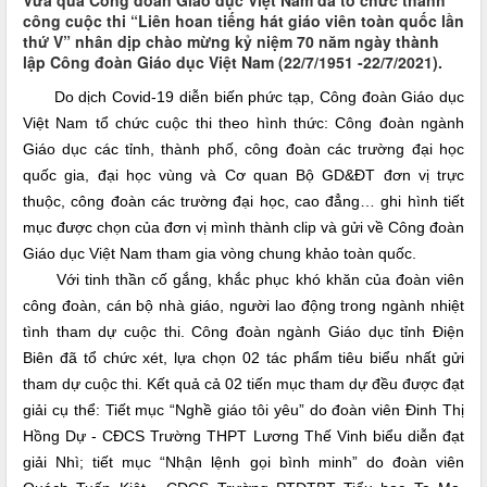
Vừa qua Công đoàn Giáo dục Việt Nam đã tổ chức thành
công cuộc thi “Liên hoan tiếng hát giáo viên toàn quốc lần
thứ V” nhân dịp chào mừng kỷ niệm 70 năm ngày thành
lập Công đoàn Giáo dục Việt Nam (22/7/1951 -22/7/2021).
Do dịch Covid-19 diễn biến phức tạp, Công đoàn Giáo dục
Việt Nam tổ chức cuộc thi theo hình thức: Công đoàn ngành
Giáo dục các tỉnh, thành phố, công đoàn các trường đại học
quốc gia, đại học vùng và Cơ quan Bộ GD&ĐT đơn vị trực
thuộc, công đoàn các trường đại học, cao đẳng… ghi hình tiết
mục được chọn của đơn vị mình thành clip và gửi về Công đoàn
Giáo dục Việt Nam tham gia vòng chung khảo toàn quốc.
Với tinh thần cố gắng, khắc phục khó khăn của đoàn viên
công đoàn, cán bộ nhà giáo, người lao động trong ngành nhiệt
tình tham dự cuộc thi. Công đoàn ngành Giáo dục tỉnh Điện
Biên đã tổ chức xét, lựa chọn 02 tác phẩm tiêu biểu nhất gửi
tham dự cuộc thi. Kết quả cả 02 tiến mục tham dự đều được đạt
giải cụ thể: Tiết mục “Nghề giáo tôi yêu” do đoàn viên Đinh Thị
Hồng Dự - CĐCS Trường THPT Lương Thế Vinh biểu diễn đạt
giải Nhì; tiết mục “Nhận lệnh gọi bình minh” do đoàn viên