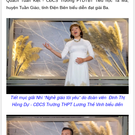
Quách Tuấn Kiệt - CĐCS Trường PTDTBT Tiểu học Ta Ma,
huyện Tuần Giáo, tỉnh Điện Biên biểu diễn đạt giải Ba.
Tiết mục giải Nhì “Nghề giáo tôi yêu” do đoàn viên Đinh Thị
Hồng Dự - CĐCS Trường THPT Lương Thế Vinh biểu diễn