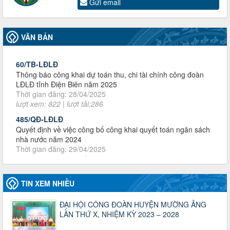
Gửi email
đoàn khi đơn vị sát nhập, chấm dứt hoạt động
Thời gian đăng: 13/04/2025
lượt xem: 2006 | lượt tải:721
VĂN BẢN
60/TB-LĐLĐ
Thông báo công khai dự toán thu, chi tài chính công đoàn
LĐLĐ tỉnh Điện Biên năm 2025
Thời gian đăng: 28/04/2025
lượt xem: 822 | lượt tải:286
485/QĐ-LĐLĐ
Quyết định về việc công bố công khai quyết toán ngân sách
nhà nước năm 2024
Thời gian đăng: 29/04/2025
lượt xem: 919 | lượt tải:255
2930/TLĐ-TC
Công văn số 2930/TLĐ-TC, ngày 31/12/2024 của Tổng
LĐLĐ Việt Nam về việc quy định tỷ lệ phân phối tự động
KPCĐ 2% qua tài khoản Công đoàn Việt Nam về các cấp
TIN XEM NHIỀU
Công đoàn năm 2025
Thời gian đăng: 06/01/2025
ĐẠI HỘI CÔNG ĐOÀN HUYỆN MƯỜNG ẢNG
lượt xem: 1067 | lượt tải:437
LẦN THỨ X, NHIỆM KỲ 2023 – 2028
47-TTCĐ/BTGTU