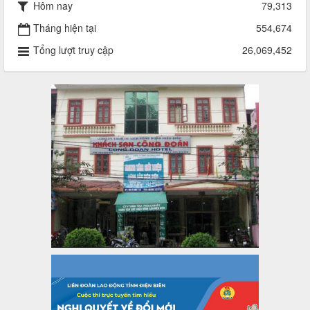
Hôm nay
79,313
Quyết định về việc công bố công khai quyết toán ngân sách
nhà nước năm 2024
Tháng hiện tại
554,674
Thời gian đăng: 29/04/2025
Tổng lượt truy cập
26,069,452
lượt xem: 919 | lượt tải:255
2930/TLĐ-TC
Công văn số 2930/TLĐ-TC, ngày 31/12/2024 của Tổng
LĐLĐ Việt Nam về việc quy định tỷ lệ phân phối tự động
KPCĐ 2% qua tài khoản Công đoàn Việt Nam về các cấp
Công đoàn năm 2025
Thời gian đăng: 06/01/2025
lượt xem: 1067 | lượt tải:437
47-TTCĐ/BTGTU
Thông tin chuyên đề: Một số nôi dung về sắp xếp tổ chức bộ
máy của hệ thống chính trị tinh gọn, hoạt động hiệu lực, hiệu
quả
Thời gian đăng: 25/12/2024
lượt xem: 1226 | lượt tải:339
37/HD-TLĐ
Hướng dẫn Công đoàn với việc tổ chức và hoạt động của
Ban Thanh tra Nhân dân
Thời gian đăng: 27/12/2024