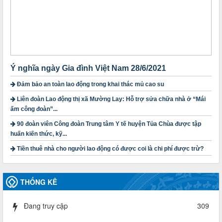
thành lập Công đoàn cơ sở trong các doanh nghiệp khu vực
ngoài nhà nước trên địa bàn tỉnh
Thời gian đăng: 28/10/2024
lượt xem: 1169 | lượt tải:299
1754/QĐ-TLĐ
Quyết định số 1754/QĐ-TLĐ Về việc ban hành Quy định về
nguyên tắc xây dựng và giao dự toán tài chính công đoàn
Ý nghĩa ngày Gia đình Việt Nam 28/6/2021
năm 2025
Thời gian đăng: 23/09/2024
Đảm bảo an toàn lao động trong khai thác mủ cao su
lượt xem: 4200 | lượt tải:1314
Liên đoàn Lao động thị xã Mường Lay: Hỗ trợ sửa chữa nhà ở “Mái
ấm công đoàn”...
3716/TLD-TC
Công văn hướng dẫn công tác quả lý tài chính, tài sản công
90 đoàn viên Công đoàn Trung tâm Y tế huyện Tủa Chùa được tập
đoàn khi đơn vị sát nhập, chấm dứt hoạt động
huấn kiến thức, kỹ...
Thời gian đăng: 13/04/2025
Tiền thuê nhà cho người lao động có được coi là chi phí được trừ?
lượt xem: 2006 | lượt tải:721
60/TB-LĐLĐ
Thông báo công khai dự toán thu, chi tài chính công đoàn
THỐNG KÊ
LĐLĐ tỉnh Điện Biên năm 2025
Thời gian đăng: 28/04/2025
lượt xem: 822 | lượt tải:286
Đang truy cập
309
485/QĐ-LĐLĐ