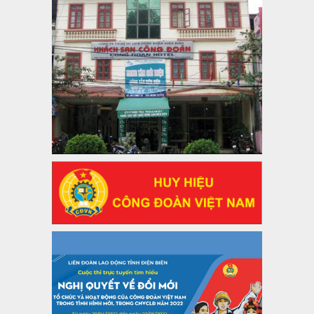
lượt xem: 1064 | lượt tải:437
47-TTCĐ/BTGTU
Thông tin chuyên đề: Một số nôi dung về sắp xếp tổ chức bộ
máy của hệ thống chính trị tinh gọn, hoạt động hiệu lực, hiệu
quả
Thời gian đăng: 25/12/2024
lượt xem: 1219 | lượt tải:339
37/HD-TLĐ
Hướng dẫn Công đoàn với việc tổ chức và hoạt động của
Ban Thanh tra Nhân dân
Thời gian đăng: 27/12/2024
lượt xem: 4939 | lượt tải:1349
35/HD-TLĐ
Hướng dẫn thực hiện một số nội dung chi liên quan đến
công tác kiểm tra, giám sát tại Công đoàn cơ sở
Thời gian đăng: 27/12/2024
lượt xem: 2072 | lượt tải:503
50/2024/QH/15
Luật Công đoàn 2024
Thời gian đăng: 25/12/2024
lượt xem: 4220 | lượt tải:318