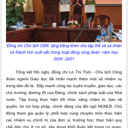
Đồng chí Chủ tịch CĐN tặng bằng khen cho tập thể và cá nhân
có thành tích xuất sắc trong hoạt động công đoàn năm học
2020 -2021
Tổng kết Hội nghị, đồng chí Lò Thị Thời - Chủ tịch Công
đoàn ngành Giáo dục đã nhấn mạnh thêm một số nhiệm vụ
trọng tâm đó là: Đẩy mạnh công tác tuyên truyền, giáo dục, các
chủ trương, đường lối của Đảng, chính sách pháp luật của Nhà
nước
.
Tập trung thực hiện tốt chức năng chăm lo, bảo vệ
quyền, lợi ích hợp pháp, chính đáng của đội ngũ NGNLĐ. Chủ
động tham gia quản lý; phối hợp cùng chuyên môn thực hiện
các nhiệm vụ chính trị của đơn vị, trường học; thực hiện quy
chế dân chủ ở cơ sở, xây dựng khối đoàn kết trong cơ quan,