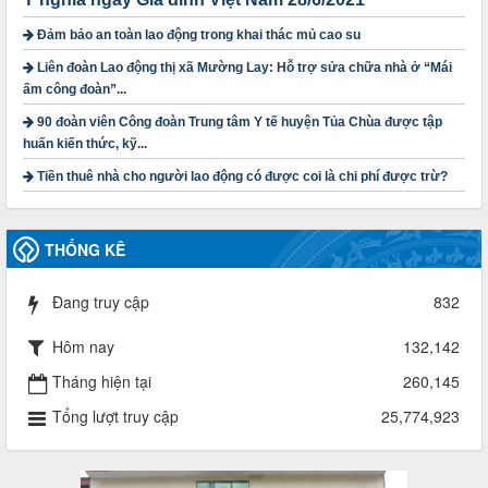
3716/TLD-TC
Đảm bảo an toàn lao động trong khai thác mủ cao su
Công văn hướng dẫn công tác quả lý tài chính, tài sản công
đoàn khi đơn vị sát nhập, chấm dứt hoạt động
Liên đoàn Lao động thị xã Mường Lay: Hỗ trợ sửa chữa nhà ở “Mái
Thời gian đăng: 13/04/2025
ấm công đoàn”...
lượt xem: 2001 | lượt tải:719
90 đoàn viên Công đoàn Trung tâm Y tế huyện Tủa Chùa được tập
60/TB-LĐLĐ
huấn kiến thức, kỹ...
Thông báo công khai dự toán thu, chi tài chính công đoàn
LĐLĐ tỉnh Điện Biên năm 2025
Tiền thuê nhà cho người lao động có được coi là chi phí được trừ?
Thời gian đăng: 28/04/2025
lượt xem: 816 | lượt tải:284
THỐNG KÊ
485/QĐ-LĐLĐ
Quyết định về việc công bố công khai quyết toán ngân sách
nhà nước năm 2024
Đang truy cập
832
Thời gian đăng: 29/04/2025
lượt xem: 914 | lượt tải:253
Hôm nay
132,142
2930/TLĐ-TC
Tháng hiện tại
260,145
Công văn số 2930/TLĐ-TC, ngày 31/12/2024 của Tổng
LĐLĐ Việt Nam về việc quy định tỷ lệ phân phối tự động
Tổng lượt truy cập
25,774,923
KPCĐ 2% qua tài khoản Công đoàn Việt Nam về các cấp
Công đoàn năm 2025
Thời gian đăng: 06/01/2025