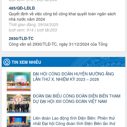
nhà nước năm 2024
Thời gian đăng: 29/04/2025
lượt xem: 914 | lượt tải:253
2930/TLĐ-TC
Công văn số 2930/TLĐ-TC, ngày 31/12/2024 của Tổng
LĐLĐ Việt Nam về việc quy định tỷ lệ phân phối tự động
KPCĐ 2% qua tài khoản Công đoàn Việt Nam về các cấp
Công đoàn năm 2025
Thời gian đăng: 06/01/2025
lượt xem: 1064 | lượt tải:437
TIN XEM NHIỀU
47-TTCĐ/BTGTU
Thông tin chuyên đề: Một số nôi dung về sắp xếp tổ chức bộ
ĐẠI HỘI CÔNG ĐOÀN HUYỆN MƯỜNG ẢNG
máy của hệ thống chính trị tinh gọn, hoạt động hiệu lực, hiệu
LẦN THỨ X, NHIỆM KỲ 2023 – 2028
quả
Thời gian đăng: 25/12/2024
lượt xem: 1219 | lượt tải:339
ĐOÀN ĐẠI BIỂU CÔNG ĐOÀN ĐIỆN BIÊN THAM
37/HD-TLĐ
DỰ ĐẠI HỘI XIII CÔNG ĐOÀN VIỆT NAM
Hướng dẫn Công đoàn với việc tổ chức và hoạt động của
Ban Thanh tra Nhân dân
Thời gian đăng: 27/12/2024
Liên đoàn Lao động tỉnh Điện Biên: Phiên thứ
lượt xem: 4939 | lượt tải:1349
nhất Đại hội Công đoàn tỉnh Điện Biên lần thứ