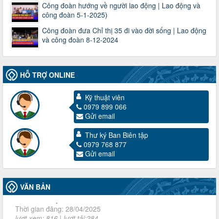
Công đoàn hướng về người lao động | Lao động và
công đoàn 5-1-2025)
Công đoàn đưa Chỉ thị 35 đi vào đời sống | Lao động
và công đoàn 8-12-2024
HỖ TRỢ ONLINE
Kỹ thuật viên
3716/TLD-TC
0979 899 066
Công văn hướng dẫn công tác quả lý tài chính, tài sản công
Gửi email
đoàn khi đơn vị sát nhập, chấm dứt hoạt động
Thời gian đăng: 13/04/2025
Thư ký Ban Biên tập
lượt xem: 2001 | lượt tải:719
0979 768 877
60/TB-LĐLĐ
Gửi email
Thông báo công khai dự toán thu, chi tài chính công đoàn
LĐLĐ tỉnh Điện Biên năm 2025
Thời gian đăng: 28/04/2025
VĂN BẢN
lượt xem: 816 | lượt tải:284
485/QĐ-LĐLĐ
Quyết định về việc công bố công khai quyết toán ngân sách