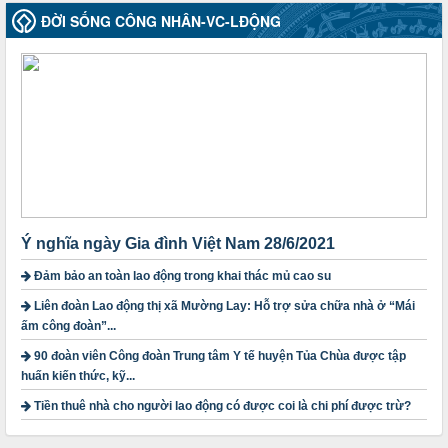
Thời gian đăng: 25/12/2024
ĐỜI SỐNG CÔNG NHÂN-VC-LĐỘNG
lượt xem: 4219 | lượt tải:318
2010-CV/TU
Tăng cường công tác lãnh đạo, chỉ đạo phát triển đoàn viên,
thành lập Công đoàn cơ sở trong các doanh nghiệp khu vực
ngoài nhà nước trên địa bàn tỉnh
Thời gian đăng: 28/10/2024
lượt xem: 1166 | lượt tải:298
1754/QĐ-TLĐ
Quyết định số 1754/QĐ-TLĐ Về việc ban hành Quy định về
nguyên tắc xây dựng và giao dự toán tài chính công đoàn
Ý nghĩa ngày Gia đình Việt Nam 28/6/2021
năm 2025
Thời gian đăng: 23/09/2024
Đảm bảo an toàn lao động trong khai thác mủ cao su
lượt xem: 4193 | lượt tải:1310
Liên đoàn Lao động thị xã Mường Lay: Hỗ trợ sửa chữa nhà ở “Mái
3716/TLD-TC
ấm công đoàn”...
Công văn hướng dẫn công tác quả lý tài chính, tài sản công
90 đoàn viên Công đoàn Trung tâm Y tế huyện Tủa Chùa được tập
đoàn khi đơn vị sát nhập, chấm dứt hoạt động
huấn kiến thức, kỹ...
Thời gian đăng: 13/04/2025
lượt xem: 2001 | lượt tải:719
Tiền thuê nhà cho người lao động có được coi là chi phí được trừ?
60/TB-LĐLĐ