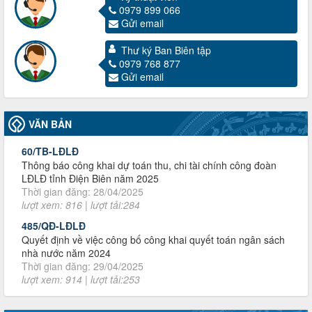
0979 899 066
Gửi email
3716/TLD-TC
Thư ký Ban Biên tập
Công văn hướng dẫn công tác quả lý tài chính, tài sản công
0979 768 877
đoàn khi đơn vị sát nhập, chấm dứt hoạt động
Gửi email
Thời gian đăng: 13/04/2025
lượt xem: 2001 | lượt tải:719
60/TB-LĐLĐ
VĂN BẢN
Thông báo công khai dự toán thu, chi tài chính công đoàn
LĐLĐ tỉnh Điện Biên năm 2025
Thời gian đăng: 28/04/2025
lượt xem: 816 | lượt tải:284
485/QĐ-LĐLĐ
Quyết định về việc công bố công khai quyết toán ngân sách
nhà nước năm 2024
Thời gian đăng: 29/04/2025
lượt xem: 914 | lượt tải:253
2930/TLĐ-TC
Công văn số 2930/TLĐ-TC, ngày 31/12/2024 của Tổng
LĐLĐ Việt Nam về việc quy định tỷ lệ phân phối tự động
KPCĐ 2% qua tài khoản Công đoàn Việt Nam về các cấp