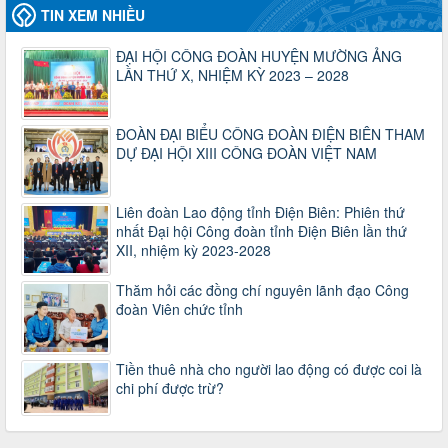
TIN XEM NHIỀU
Công đoàn năm 2025
Thời gian đăng: 06/01/2025
lượt xem: 1064 | lượt tải:437
ĐẠI HỘI CÔNG ĐOÀN HUYỆN MƯỜNG ẢNG
LẦN THỨ X, NHIỆM KỲ 2023 – 2028
47-TTCĐ/BTGTU
Thông tin chuyên đề: Một số nôi dung về sắp xếp tổ chức bộ
máy của hệ thống chính trị tinh gọn, hoạt động hiệu lực, hiệu
ĐOÀN ĐẠI BIỂU CÔNG ĐOÀN ĐIỆN BIÊN THAM
quả
DỰ ĐẠI HỘI XIII CÔNG ĐOÀN VIỆT NAM
Thời gian đăng: 25/12/2024
lượt xem: 1219 | lượt tải:339
37/HD-TLĐ
Liên đoàn Lao động tỉnh Điện Biên: Phiên thứ
nhất Đại hội Công đoàn tỉnh Điện Biên lần thứ
Hướng dẫn Công đoàn với việc tổ chức và hoạt động của
XII, nhiệm kỳ 2023-2028
Ban Thanh tra Nhân dân
Thời gian đăng: 27/12/2024
lượt xem: 4938 | lượt tải:1349
Thăm hỏi các đồng chí nguyên lãnh đạo Công
đoàn Viên chức tỉnh
35/HD-TLĐ
Hướng dẫn thực hiện một số nội dung chi liên quan đến
công tác kiểm tra, giám sát tại Công đoàn cơ sở
Tiền thuê nhà cho người lao động có được coi là
Thời gian đăng: 27/12/2024
chi phí được trừ?
lượt xem: 2072 | lượt tải:503
50/2024/QH/15
Luật Công đoàn 2024