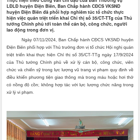
Thực hiện theo Công văn chỉ đạo của Ban Thường vụ
LĐLĐ huyện Điện Biên, Ban Chấp hành CĐCS VKSND
huyện Điện Biên đã phối hợp nghiêm túc tổ chức thực
hiện việc quán triệt triển khai Chỉ thị số 35/CT-TTg của Thủ
tướng Chính phủ tới toàn thể cán bộ, công chức, người
lao động trong đơn vị.
Ngày 07/11/2024, Ban Chấp hành CĐCS VKSND huyện
Điện Biên phối hợp với Thủ trưởng đơn vị tổ chức Hội nghị quán
triệt triển khai thực hiện Chỉ thị số 35/CT-TTg ngày 17/9/2024
của Thủ tướng Chính phủ về xử lý cán bộ, công chức, viên
chức và chiến sỹ trong lực lượng vũ trang vi phạm quy định về
điều khiển phương tiện giao thông mà trong máu hoặc hơi thở
có nồng độ cồn; không hợp tác với lực lượng chức năng trong
xử lý vi phạm.