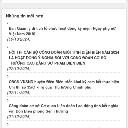
Những tin mới hơn
Ban Quản lý di tích tổ chức hoạt động kỷ niệm Ngày phụ nữ
Việt Nam 20/10
(18/10/2024)
HỘI THI CÁN BỘ CÔNG ĐOÀN GIỎI TỈNH ĐIỆN BIÊN NĂM 2024
LÀ HOẠT ĐỘNG Ý NGHĨA ĐỐI VỚI CÔNG ĐOÀN CƠ SỞ
TRƯỜNG CAO ĐẲNG SƯ PHẠM ĐIỆN BIÊN
(27/10/2024)
CĐCS VKSND huyện Điện Biên triển khai ký cam kết thực hiện
Chỉ thị số 35/CT-TTg của Thủ tướng Chính phủ
(07/11/2024)
Công đoàn cơ sở Cơ quan Liên đoàn Lao động tỉnh kết nghĩa
với Đồn Biên phòng Sen Thượng
(21/12/2024)