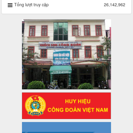
Công đoàn năm 2025
Tổng lượt truy cập
26,142,962
Thời gian đăng: 06/01/2025
lượt xem: 1068 | lượt tải:439
47-TTCĐ/BTGTU
Thông tin chuyên đề: Một số nôi dung về sắp xếp tổ chức bộ
máy của hệ thống chính trị tinh gọn, hoạt động hiệu lực, hiệu
quả
Thời gian đăng: 25/12/2024
lượt xem: 1228 | lượt tải:342
37/HD-TLĐ
Hướng dẫn Công đoàn với việc tổ chức và hoạt động của
Ban Thanh tra Nhân dân
Thời gian đăng: 27/12/2024
lượt xem: 4957 | lượt tải:1358
35/HD-TLĐ
Hướng dẫn thực hiện một số nội dung chi liên quan đến
công tác kiểm tra, giám sát tại Công đoàn cơ sở
Thời gian đăng: 27/12/2024
lượt xem: 2082 | lượt tải:513
50/2024/QH/15
Luật Công đoàn 2024