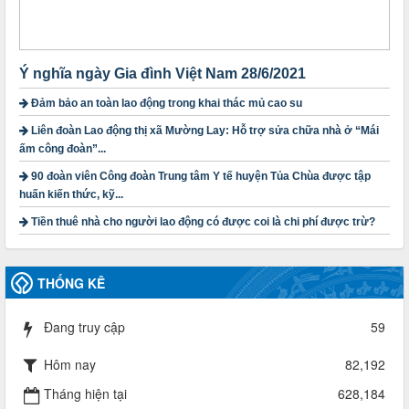
Thời gian đăng: 23/09/2024
lượt xem: 4206 | lượt tải:1319
3716/TLD-TC
Công văn hướng dẫn công tác quả lý tài chính, tài sản công
Ý nghĩa ngày Gia đình Việt Nam 28/6/2021
đoàn khi đơn vị sát nhập, chấm dứt hoạt động
Đảm bảo an toàn lao động trong khai thác mủ cao su
Thời gian đăng: 13/04/2025
lượt xem: 2009 | lượt tải:724
Liên đoàn Lao động thị xã Mường Lay: Hỗ trợ sửa chữa nhà ở “Mái
ấm công đoàn”...
60/TB-LĐLĐ
Thông báo công khai dự toán thu, chi tài chính công đoàn
90 đoàn viên Công đoàn Trung tâm Y tế huyện Tủa Chùa được tập
LĐLĐ tỉnh Điện Biên năm 2025
huấn kiến thức, kỹ...
Thời gian đăng: 28/04/2025
lượt xem: 826 | lượt tải:287
Tiền thuê nhà cho người lao động có được coi là chi phí được trừ?
485/QĐ-LĐLĐ
Quyết định về việc công bố công khai quyết toán ngân sách
THỐNG KÊ
nhà nước năm 2024
Thời gian đăng: 29/04/2025
lượt xem: 923 | lượt tải:261
Đang truy cập
59
2930/TLĐ-TC
Hôm nay
82,192
Công văn số 2930/TLĐ-TC, ngày 31/12/2024 của Tổng
LĐLĐ Việt Nam về việc quy định tỷ lệ phân phối tự động
Tháng hiện tại
628,184
KPCĐ 2% qua tài khoản Công đoàn Việt Nam về các cấp