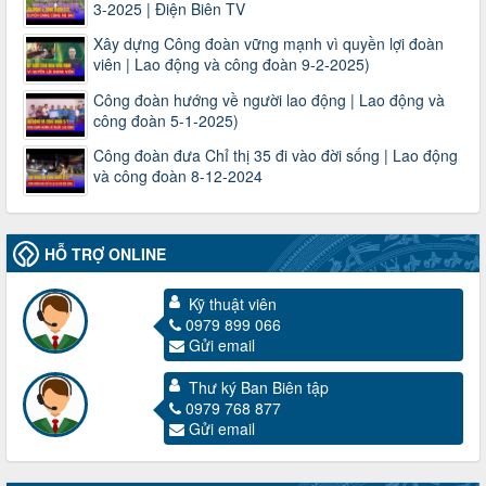
3-2025 | Điện Biên TV
Xây dựng Công đoàn vững mạnh vì quyền lợi đoàn
viên | Lao động và công đoàn 9-2-2025)
Công đoàn hướng về người lao động | Lao động và
công đoàn 5-1-2025)
Công đoàn đưa Chỉ thị 35 đi vào đời sống | Lao động
và công đoàn 8-12-2024
HỖ TRỢ ONLINE
3716/TLD-TC
Công văn hướng dẫn công tác quả lý tài chính, tài sản công
Kỹ thuật viên
đoàn khi đơn vị sát nhập, chấm dứt hoạt động
0979 899 066
Thời gian đăng: 13/04/2025
Gửi email
lượt xem: 2009 | lượt tải:724
Thư ký Ban Biên tập
60/TB-LĐLĐ
0979 768 877
Thông báo công khai dự toán thu, chi tài chính công đoàn
Gửi email
LĐLĐ tỉnh Điện Biên năm 2025
Thời gian đăng: 28/04/2025
lượt xem: 826 | lượt tải:287