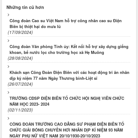
Những tin cũ hơn
Công đoàn Cao su Việt Nam hỗ trợ công nhân cao su Điện
Biên bị thiệt hại do mưa lũ
(17/09/2024)
Công đoàn Văn phòng Tỉnh ủy: Kết nối hỗ trợ xây dựng giếng
khoan, bể nước lọc cho trường học xã Hẹ Muông
(28/08/2024)
Khách sạn Công Đoàn Điện Biên với các hoạt động tri ân nhân
dịp kỷ niệm 77 năm Ngày Thương binh-Liệt sĩ
(26/07/2024)
TRƯỜNG CĐSP ĐIỆN BIÊN TỔ CHỨC HỘI NGHỊ VIÊN CHỨC
NĂM HỌC 2023- 2024
(02/11/2023)
CÔNG ĐOÀN TRƯỜNG CAO ĐẲNG SƯ PHẠM ĐIỆN BIÊN TỔ
CHỨC GIẢI BÓNG CHUYỀN HƠI NHÂN DỊP KỈ NIỆM 93 NĂM
NGÀY PHỤ NỮ VIỆT NAM 20/10/1930-20/10/2023