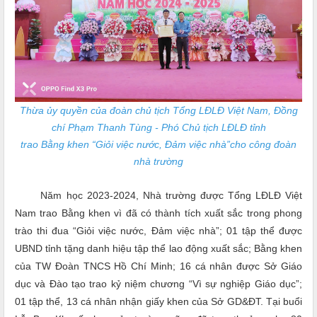
Thừa ủy quyền của đoàn chủ tịch Tổng LĐLĐ Việt Nam, Đồng
chí Phạm Thanh Tùng - Phó Chủ tịch LĐLĐ tỉnh
trao Bằng khen “Giỏi việc nước, Đảm việc nhà”cho công đoàn
nhà trường
Năm học 2023-2024, Nhà trường được Tổng LĐLĐ Việt
Nam trao Bằng khen vì đã có thành tích xuất sắc trong phong
trào thi đua “Giỏi việc nước, Đảm việc nhà”; 01 tập thể được
UBND tỉnh tặng danh hiệu tập thể lao động xuất sắc; Bằng khen
của TW Đoàn TNCS Hồ Chí Minh; 16 cá nhân được Sở Giáo
dục và Đào tạo trao kỷ niệm chương “Vì sự nghiệp Giáo dục”;
01 tập thể, 13 cá nhân nhận giấy khen của Sở GD&ĐT. Tại buổi