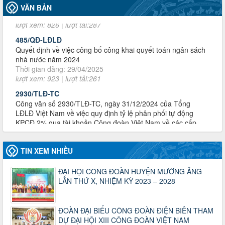
VĂN BẢN
485/QĐ-LĐLĐ
Quyết định về việc công bố công khai quyết toán ngân sách
nhà nước năm 2024
Thời gian đăng: 29/04/2025
lượt xem: 923 | lượt tải:261
2930/TLĐ-TC
Công văn số 2930/TLĐ-TC, ngày 31/12/2024 của Tổng
LĐLĐ Việt Nam về việc quy định tỷ lệ phân phối tự động
KPCĐ 2% qua tài khoản Công đoàn Việt Nam về các cấp
Công đoàn năm 2025
Thời gian đăng: 06/01/2025
lượt xem: 1068 | lượt tải:439
47-TTCĐ/BTGTU
Thông tin chuyên đề: Một số nôi dung về sắp xếp tổ chức bộ
TIN XEM NHIỀU
máy của hệ thống chính trị tinh gọn, hoạt động hiệu lực, hiệu
quả
ĐẠI HỘI CÔNG ĐOÀN HUYỆN MƯỜNG ẢNG
Thời gian đăng: 25/12/2024
LẦN THỨ X, NHIỆM KỲ 2023 – 2028
lượt xem: 1228 | lượt tải:342
37/HD-TLĐ
Hướng dẫn Công đoàn với việc tổ chức và hoạt động của
ĐOÀN ĐẠI BIỂU CÔNG ĐOÀN ĐIỆN BIÊN THAM
Ban Thanh tra Nhân dân
DỰ ĐẠI HỘI XIII CÔNG ĐOÀN VIỆT NAM