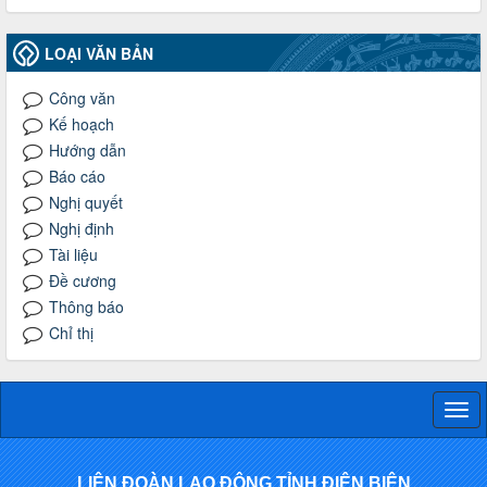
LOẠI VĂN BẢN
Công văn
Kế hoạch
Hướng dẫn
Báo cáo
Nghị quyết
Nghị định
Tài liệu
Đề cương
Thông báo
Chỉ thị
Togg
navi
LIÊN ĐOÀN LAO ĐỘNG TỈNH ĐIỆN BIÊN