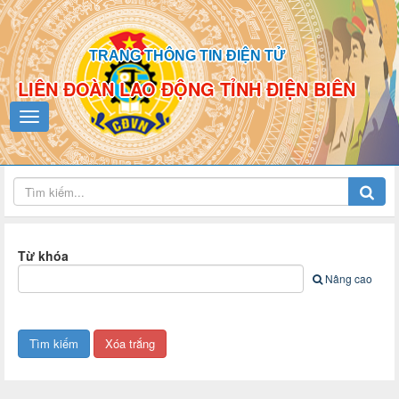
TRANG THÔNG TIN ĐIỆN TỬ
LIÊN ĐOÀN LAO ĐỘNG TỈNH ĐIỆN BIÊN
Từ khóa
Nâng cao