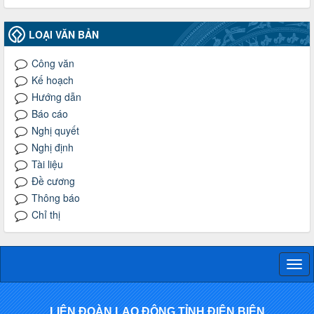
LOẠI VĂN BẢN
Công văn
Kế hoạch
Hướng dẫn
Báo cáo
Nghị quyết
Nghị định
Tài liệu
Đề cương
Thông báo
Chỉ thị
Togg
navi
LIÊN ĐOÀN LAO ĐỘNG TỈNH ĐIỆN BIÊN