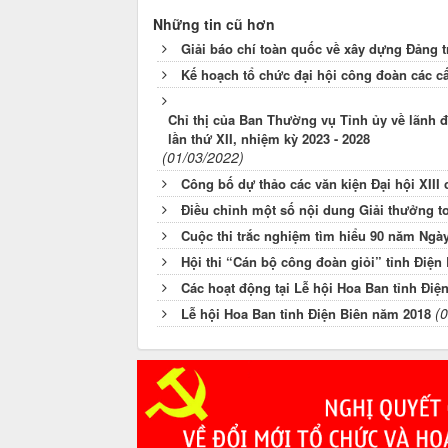
Những tin cũ hơn
Giải báo chí toàn quốc về xây dựng Đảng t
Kế hoạch tổ chức đại hội công đoàn các cấ
Chỉ thị của Ban Thường vụ Tỉnh ủy về lãnh đ
lần thứ XII, nhiệm kỳ 2023 - 2028
(01/03/2022)
Công bố dự thảo các văn kiện Đại hội XIII
Điều chỉnh một số nội dung Giải thưởng to
Cuộc thi trắc nghiệm tìm hiểu 90 năm Ngà
Hội thi “Cán bộ công đoàn giỏi” tỉnh Điện 
Các hoạt động tại Lễ hội Hoa Ban tỉnh Điệ
(
Lễ hội Hoa Ban tỉnh Điện Biên năm 2018