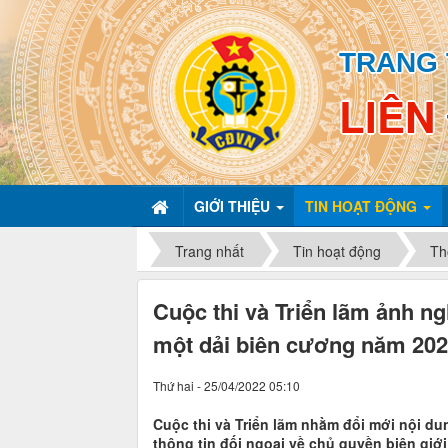
TRANG 
LIÊN
GIỚI THIỆU
TIN HOẠT ĐỘNG
Trang nhất
Tin hoạt động
Th
Cuộc thi và Triển lãm ảnh n
một dải biên cương năm 20
Thứ hai - 25/04/2022 05:10
Cuộc thi và Triển lãm nhằm đổi mới nội du
thông tin đối ngoại về chủ quyền biên giới