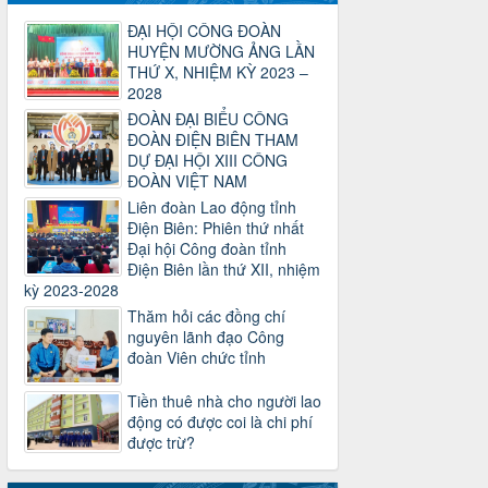
2930/TLĐ-TC
Công văn số 2930/TLĐ-TC, ngày
ĐẠI HỘI CÔNG ĐOÀN
31/12/2024 của Tổng LĐLĐ Việt Nam
HUYỆN MƯỜNG ẢNG LẦN
về việc quy định tỷ lệ phân phối tự động
THỨ X, NHIỆM KỲ 2023 –
KPCĐ 2% qua tài khoản Công đoàn
2028
Việt Nam về các cấp Công đoàn năm
ĐOÀN ĐẠI BIỂU CÔNG
2025
ĐOÀN ĐIỆN BIÊN THAM
Thời gian đăng: 06/01/2025
DỰ ĐẠI HỘI XIII CÔNG
lượt xem: 1067 | lượt tải:437
ĐOÀN VIỆT NAM
47-TTCĐ/BTGTU
Liên đoàn Lao động tỉnh
Thông tin chuyên đề: Một số nôi dung
Điện Biên: Phiên thứ nhất
về sắp xếp tổ chức bộ máy của hệ
Đại hội Công đoàn tỉnh
thống chính trị tinh gọn, hoạt động hiệu
Điện Biên lần thứ XII, nhiệm
lực, hiệu quả
kỳ 2023-2028
Thời gian đăng: 25/12/2024
Thăm hỏi các đồng chí
lượt xem: 1225 | lượt tải:339
nguyên lãnh đạo Công
đoàn Viên chức tỉnh
37/HD-TLĐ
Hướng dẫn Công đoàn với việc tổ chức
Tiền thuê nhà cho người lao
và hoạt động của Ban Thanh tra Nhân
động có được coi là chi phí
dân
được trừ?
Thời gian đăng: 27/12/2024
lượt xem: 4950 | lượt tải:1353