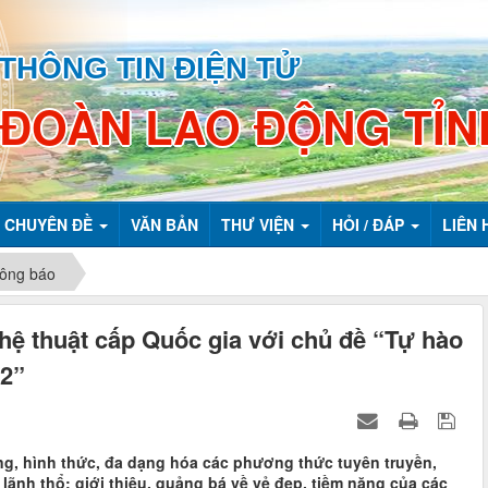
THÔNG TIN ĐIỆN TỬ
 ĐOÀN LAO ĐỘNG TỈN
CHUYÊN ĐỀ
VĂN BẢN
THƯ VIỆN
HỎI / ĐÁP
LIÊN 
ông báo
ghệ thuật cấp Quốc gia với chủ đề “Tự hào
22”
ng, hình thức, đa dạng hóa các phương thức tuyên truyền,
 lãnh thổ; giới thiệu, quảng bá về vẻ đẹp, tiềm năng của các