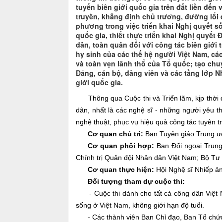
tuyến biên giới quốc gia trên đất liền đến
truyền, khẳng định chủ trương, đường lối
phương trong việc triển khai Nghị quyết s
quốc gia, thiết thực triển khai Nghị quyết
dân, toàn quân đối với công tác biên giới 
hy sinh của các thế hệ người Việt Nam, cá
và toàn vẹn lãnh thổ của Tổ quốc; tạo chu
Đảng, cán bộ, đảng viên và các tầng lớp 
giới quốc gia.
Thông qua Cuộc thi và Triển lãm, kịp thời đ
dân, nhất là các nghệ sĩ - những người yêu th
nghệ thuật, phục vụ hiệu quả công tác tuyên 
Cơ quan chủ trì:
Ban Tuyên giáo Trung ư
Cơ quan phối hợp:
Ban Đối ngoại Trung
Chính trị Quân đội Nhân dân Việt Nam; Bộ Tư 
Cơ quan thực hiện:
Hội Nghệ sĩ Nhiếp ả
Đối tượng tham dự cuộc thi:
- Cuộc thi dành cho tất cả công dân Việt N
sống ở Việt Nam, không giới hạn độ tuổi.
- Các thành viên Ban Chỉ đạo, Ban Tổ chức,