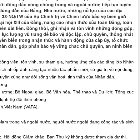
 với đông đảo công chúng trong và ngoài nước; tiếp tục tuyên
 đúng đắn của Đảng, Nhà nước, những nỗ lực của các địa
ố 33-NQ/TW của Bộ Chính trị về Chiến lược bảo vệ biên giới
 Đại hội XIII của Đảng, nâng cao nhận thức của toàn Đảng, toàn
trên đất liền. Đồng thời, ghi nhận và tôn vinh những đóng góp,
c lực lượng vũ trang để bảo vệ độc lập, chủ quyền, thống nhất
yển biến trong nhận thức và hành động của cấp ủy, tổ chức
Nhân dân, góp phần bảo vệ vững chắc chủ quyền, an ninh biên
ộng viên, tôn vinh, sự tham gia, hưởng ứng của các tầng lớp Nhân
ích nhiếp ảnh sáng tạo nhiều tác phẩm mới, có giá trị về nội dung,
truyền cũng như đời sống văn hoá, tinh thần của Nhân dân.
ơng.
 ương; Bộ Ngoại giao; Bộ Văn hóa, Thể thao và Du lịch; Tổng cục
lẹnh Bộ đội Biên phòng.
nh Việt Nam (VAPA).
am trong và ngoài nước, người nước ngoài đang công tác và sinh
 Hội đồng Giám khảo, Ban Thư ký không được tham gia dự thi.