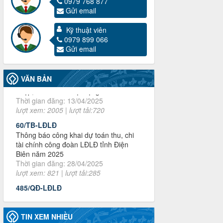
0979 768 877
Gửi email
Kỹ thuật viên
3716/TLD-TC
0979 899 066
Công văn hướng dẫn công tác quả lý tài
Gửi email
chính, tài sản công đoàn khi đơn vị sát
nhập, chấm dứt hoạt động
Thời gian đăng: 13/04/2025
VĂN BẢN
lượt xem: 2005 | lượt tải:720
60/TB-LĐLĐ
Thông báo công khai dự toán thu, chi
tài chính công đoàn LĐLĐ tỉnh Điện
Biên năm 2025
Thời gian đăng: 28/04/2025
lượt xem: 821 | lượt tải:285
485/QĐ-LĐLĐ
Quyết định về việc công bố công khai
quyết toán ngân sách nhà nước năm
2024
Thời gian đăng: 29/04/2025
lượt xem: 917 | lượt tải:254
TIN XEM NHIỀU