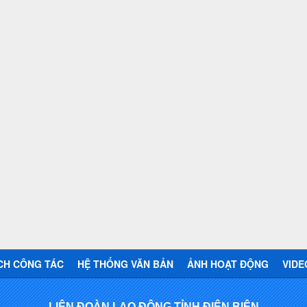
CH CÔNG TÁC
HỆ THỐNG VĂN BẢN
ẢNH HOẠT ĐỘNG
VIDE
LIÊN ĐOÀN LAO ĐỘNG TỈNH ĐIỆN BIÊN