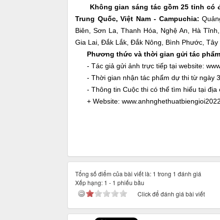
Không gian sáng tác gồm 25 tỉnh có đư
Trung Quốc, Việt Nam - Campuchia:
Quảng
Biên, Sơn La, Thanh Hóa, Nghệ An, Hà Tĩnh
Gia Lai, Đắk Lắk, Đắk Nông, Bình Phước, Tây
Phương thức và thời gian gửi tác phẩm
- Tác giả gửi ảnh trực tiếp tại website: ww
- Thời gian nhận tác phẩm dự thi từ ngày 3
- Thông tin Cuộc thi có thể tìm hiểu tại địa 
+ Website: www.anhnghethuatbiengioi202
Tổng số điểm của bài viết là: 1 trong 1 đánh giá
Xếp hạng:
1
-
1
phiếu bầu
Click để đánh giá bài viết