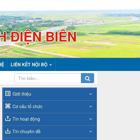
H ĐIỆN BIÊN
HỆ
LIÊN KẾT NỘI BỘ
Giới thiệu
Cơ cấu tổ chức
Tin hoạt động
Tin chuyên đề