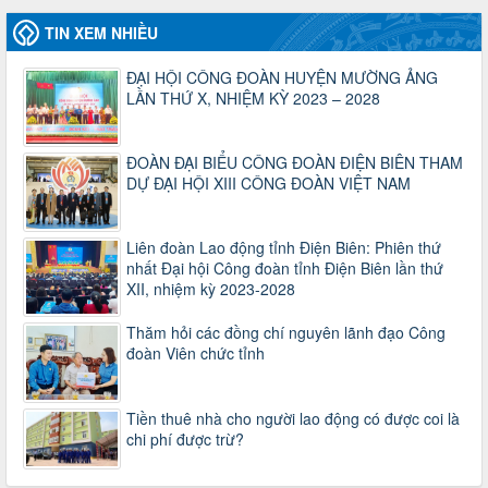
47-TTCĐ/BTGTU
TIN XEM NHIỀU
Thông tin chuyên đề: Một số nôi dung về sắp xếp tổ chức bộ
máy của hệ thống chính trị tinh gọn, hoạt động hiệu lực, hiệu
ĐẠI HỘI CÔNG ĐOÀN HUYỆN MƯỜNG ẢNG
quả
LẦN THỨ X, NHIỆM KỲ 2023 – 2028
Thời gian đăng: 25/12/2024
lượt xem: 1225 | lượt tải:339
ĐOÀN ĐẠI BIỂU CÔNG ĐOÀN ĐIỆN BIÊN THAM
37/HD-TLĐ
DỰ ĐẠI HỘI XIII CÔNG ĐOÀN VIỆT NAM
Hướng dẫn Công đoàn với việc tổ chức và hoạt động của
Ban Thanh tra Nhân dân
Thời gian đăng: 27/12/2024
Liên đoàn Lao động tỉnh Điện Biên: Phiên thứ
lượt xem: 4949 | lượt tải:1352
nhất Đại hội Công đoàn tỉnh Điện Biên lần thứ
35/HD-TLĐ
XII, nhiệm kỳ 2023-2028
Hướng dẫn thực hiện một số nội dung chi liên quan đến
công tác kiểm tra, giám sát tại Công đoàn cơ sở
Thăm hỏi các đồng chí nguyên lãnh đạo Công
Thời gian đăng: 27/12/2024
đoàn Viên chức tỉnh
lượt xem: 2075 | lượt tải:507
50/2024/QH/15
Tiền thuê nhà cho người lao động có được coi là
Luật Công đoàn 2024
chi phí được trừ?
Thời gian đăng: 25/12/2024
lượt xem: 4226 | lượt tải:321