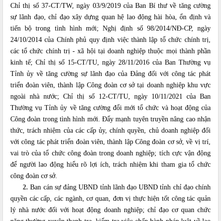
Chỉ thị số
37-CT/TW,
ngày 03/9/2019 của Ban Bí thư về tăng cường
sự lãnh đạo, chỉ đạo xây dựng quan hệ lao động hài hòa, ổn định và
tiến bộ trong tình hình mới; Nghị định số 98/2014/NĐ-CP, ngày
24/10/2014 của Chính phủ quy định việc thành lập tổ chức chính trị,
các tổ chức chính trị - xã hội tại doanh nghiệp thuộc mọi thành phần
kinh tế; Chỉ thị số 15-CT/TU, ngày 28/11/2016 của Ban Thường vụ
Tỉnh ủy về tăng cường sự lãnh đạo của Đảng đối với công tác phát
triển đoàn viên, thành lập Công đoàn cơ sở tại doanh nghiệp khu vực
ngoài nhà nước; Chỉ thị số 12-CT/TU, ngày 10/11/2021 của Ban
Thường vụ Tỉnh ủy về tăng cường đổi mới tổ chức và hoạt động của
Công đoàn trong tình hình mới. Đẩy mạnh tuyên truyền nâng cao nhận
thức, trách nhiệm của các cấp ủy, chính quyền, chủ doanh nghiệp đối
với công tác phát triển đoàn viên, thành lập Công đoàn cơ sở, về vị trí,
vai trò của tổ chức công đoàn trong doanh nghiệp; tích cực vận động
để người lao động hiểu rõ lợi ích, trách nhiệm khi tham gia tổ chức
công đoàn cơ sở.
2.
Ban cán sự đảng UBND tỉnh lãnh đạo UBND tỉnh chỉ đạo chính
quyền các cấp, các ngành, cơ quan, đơn vị thực hiện tốt công tác quản
lý nhà nước đối với hoạt động doanh nghiệp; chỉ đạo cơ quan chức