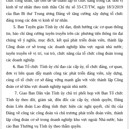
chức công đoàn, tạo tiền đề để thành lập tổ chức đảng trong các đơn vị
kinh tế tư nhân theo tinh thần Chỉ thị số
33-CT/TW,
ngày 18/3/2019
của Ban Bí thư Trung ương Đảng về tăng cường xây dựng tổ chức
đảng trong các đơn vị kinh tế tư nhân.
5.
Ban Tuyên giáo Tỉnh ủy chỉ đạo, định hướng các cơ quan thông
tin, báo chí tăng cường tuyên truyền trên các phương tiện thông tin đại
chúng về ý nghĩa, mục đích, kết quả phát triển đoàn viên, thành lập
Công đoàn cơ sở trong các doanh nghiệp khu vực ngoài nhà nước;
tuyên truyền về vị trí, vai trò, chức năng của tổ chức công đoàn trong
các doanh nghiệp.
6.
Ban Tổ chức Tỉnh ủy chỉ đạo các cấp ủy, tổ chức đảng, cơ quan,
đơn vị liên quan đẩy mạnh công tác phát triển đảng viên, xây dựng,
củng cố tổ chức cơ sở đảng vững mạnh gắn với việc thành lập Công
đoàn cơ sở khu vực doanh nghiệp ngoài nhà nước.
7.
Giao Ban Dân vận Tỉnh ủy chủ trì phối họp với Ban Tổ chức
Tỉnh ủy theo dõi, giám sát, đôn đốc các cấp ủy, chính quyền, Đảng
đoàn Liên đoàn Lao động tỉnh thực hiện các nghị quyết, chỉ thị của
Đảng về công tác công đoàn và chủ trương phát triển đoàn viên, thành
lập công đoàn cơ sở trong doanh nghiệp khu vực ngoài Nhà nước; báo
cáo Ban Thường vụ Tỉnh ủy theo thẩm quyền.