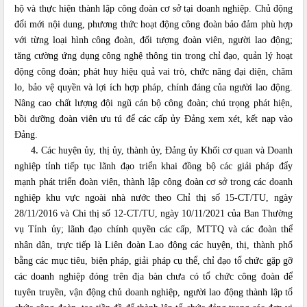
hộ và thực hiện thành lập công đoàn cơ sở tại doanh nghiệp. Chủ động
đổi mới nội dung, phương thức hoạt động công đoàn bảo đảm phù hợp
với từng loại hình công đoàn, đối tượng đoàn viên, người lao động;
tăng cường ứng dụng công nghệ thông tin trong chỉ đạo, quản lý hoạt
động công đoàn; phát huy hiệu quả vai trò, chức năng đại diện, chăm
lo, bảo vệ quyền và lợi ích hợp pháp, chính đáng của người lao động.
Nâng cao chất lượng đội ngũ cán bộ công đoàn; chú trọng phát hiện,
bồi dưỡng đoàn viên ưu tú để các cấp ủy Đảng xem xét, kết nạp vào
Đảng.
4.
Các huyện ủy, thị ủy, thành ủy, Đảng ủy Khối cơ quan và Doanh
nghiệp tỉnh tiếp tục lãnh đạo triển khai đồng bộ các giải pháp đẩy
mạnh phát triển đoàn viên, thành lập công đoàn cơ sở trong các doanh
nghiệp khu vực ngoài nhà nước theo Chỉ thị số 15-CT/TU, ngày
28/11/2016 và Chi thị số
12-CT/TU,
ngày 10/11/2021 của Ban Thường
vụ Tỉnh ủy; lãnh đạo chính quyền các cấp, MTTQ và các đoàn thể
nhân dân, trực tiếp là Liên đoàn Lao động các huyện, thị, thành phố
bằng các mục tiêu, biện pháp, giải pháp cụ thể, chỉ đạo tổ chức gặp gỡ
các doanh nghiệp đóng trên địa bàn chưa có tổ chức công đoàn để
tuyên truyền, vận động chủ doanh nghiệp, ngư
ờ
i lao động thành lập tổ