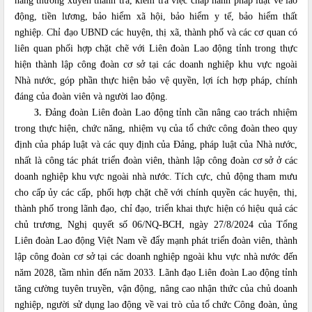
năng thường xuyên thanh tra, kiểm tra việc chấp hành pháp luật về lao
động, tiền lương, bảo hiểm xã hội, bảo hiểm y tế, bảo hiểm thất
nghiệp. Chỉ đạo
U
BND các huyện, thị xã, thành phố và các cơ quan có
liên quan phối h
ợ
p chặt chẽ với Liên đoàn Lao động tỉnh trong thực
hiện thành lập công đoàn cơ sở tại các doanh nghiệp khu vực ngoài
Nhà nước, góp phần thực hiện bảo vệ quyền, lợi ích hợp pháp, chính
đáng của đoàn viên và người lao động.
3.
Đảng đoàn Liên đoàn Lao động tỉnh cần nâng cao trách nhiệm
trong thực hiện, chức năng, nhiệm vụ của tổ chức công đoàn theo quy
định của pháp luật và các quy định của Đảng, pháp luật của Nhà nước,
nhất là công tác phát triển đoàn viên, thành lập công đoàn cơ sở ở các
doanh nghiệp khu vực ngoài nhà nước. Tích cực, chủ động tham mưu
cho cấp ủy các cấp, phối hợp chặt chẽ với chính quyền các huyện, thị,
thành phố trong lãnh đạo, chỉ đạo, triển khai thực hiện có hiệu quả các
chủ trương, Nghị quyết số 06/NQ-BCH, ngày 27/8/2024 của Tổng
Liên đoàn Lao động Việt Nam về đẩy mạnh phát triển đoàn viên, thành
lập công đoàn cơ sở tại các doanh nghiệp ngoài khu vực nhà nước đến
năm 2028, tầm nhìn đến năm 2033. Lãnh đạo Liên đoàn Lao động tỉnh
tăng cường tuyên truyền, vận động, nâng cao nhận thức của chủ doanh
nghiệp, người sử dụng lao động về vai trò của tổ chức Công đoàn, ủng