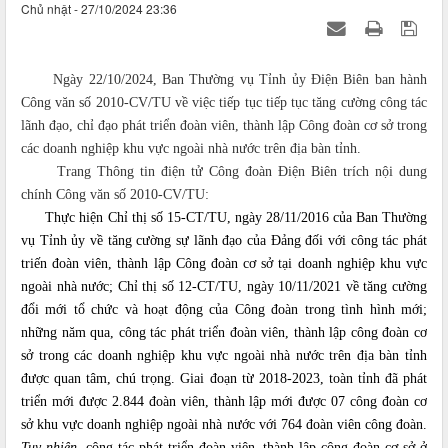
Chủ nhật - 27/10/2024 23:36
Ngày 22/10/2024, Ban Thường vụ Tỉnh ủy Điện Biên ban hành
Công văn số 2010-CV/TU về việc tiếp tục tiếp tục tăng cường công tác
lãnh đạo, chỉ đạo phát triển đoàn viên, thành lập Công đoàn cơ sở trong
các doanh nghiệp khu vực ngoài nhà nước trên địa bàn tỉnh.
Trang Thông tin điện tử Công đoàn Điện Biên trích nội dung
chính Công văn số 2010-CV/TU:
T
hực hiện Chỉ thị số 15-CT/TU, ngày 28/11/2016 của Ban Thường
vụ Tỉnh ủy về tăng cường sự lãnh đạo của Đảng đối với công tác phát
triến đoàn viên, thành lập Công đoàn cơ sở tại doanh nghiệp khu vực
ngoài nhà nước; Chỉ thị số 12-CT/TU, ngày 10/11/2021 về tăng cường
đổi mới tổ chức và hoạt động của Công đoàn trong tình hình mới;
những năm qua, công tác phát triển đoàn viên, thành lập công đoàn cơ
sở trong các doanh nghiệp khu vực ngoài nhà nước trên địa bàn tỉnh
được quan tâm, chú trọng. Giai đoạn từ 2018-2023, toàn tỉnh đã phát
triển mới được 2.844 đoàn viên, thành lập mới được 07 công đoàn cơ
sở khu vực doanh nghiệp ngoài nhà nước với 764 đoàn viên công đoàn.
Tuy nhiên,
công tác phát triển đoàn viên, thành lập công đoàn cơ sở ở