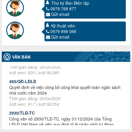
Thư ký Ban Biên tập
3716/TLD-TC
0979 768 877
Công văn hướng dẫn công tác quả lý tài chính, tài sản công
Gửi email
đoàn khi đơn vị sát nhập, chấm dứt hoạt động
Thời gian đăng: 13/04/2025
Kỹ thuật viên
lượt xem: 2004 | lượt tải:719
0979 899 066
60/TB-LĐLĐ
Gửi email
Thông báo công khai dự toán thu, chi tài chính công đoàn
LĐLĐ tỉnh Điện Biên năm 2025
Thời gian đăng: 28/04/2025
VĂN BẢN
lượt xem: 820 | lượt tải:285
485/QĐ-LĐLĐ
Quyết định về việc công bố công khai quyết toán ngân sách
nhà nước năm 2024
Thời gian đăng: 29/04/2025
lượt xem: 917 | lượt tải:254
2930/TLĐ-TC
Công văn số 2930/TLĐ-TC, ngày 31/12/2024 của Tổng
LĐLĐ Việt Nam về việc quy định tỷ lệ phân phối tự động
KPCĐ 2% qua tài khoản Công đoàn Việt Nam về các cấp
Công đoàn năm 2025
Thời gian đăng: 06/01/2025
lượt xem: 1067 | lượt tải:437