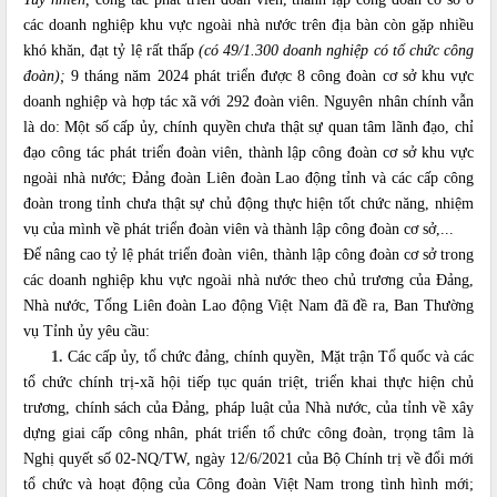
các doanh nghiệp khu vực ngoài nhà nước trên địa bàn còn gặp nhiều
khó khăn, đạt tỷ lệ rất thấp
(có 49/1.300 doanh nghiệp có tổ chức công
đoàn)
;
9 tháng năm 2024 phát triển được 8 công đoàn cơ sở khu vực
doanh nghiệp và hợp tác xã với 292 đoàn viên. Nguyên nhân chính vẫn
là do: Một số cấp
ủy, chính quyền chưa thật sự quan tâm lãnh đạo, chỉ
đạo công tác phát triển đoàn viên, thành lập công đoàn cơ sở khu vực
ngoài nhà nước; Đảng đoàn Liên đoàn Lao động tỉnh và các cấp công
đoàn trong tỉnh chưa thật sự chủ động thực hiện tốt chức năng, nhiệm
vụ của mình về phát triển đoàn viên và thành lập công đoàn cơ sở,...
Đ
ể
nâng cao tỷ lệ phát triển đoàn viên, thành lập công đoàn cơ sở trong
các doanh nghiệp khu vực ngoài nhà nước theo chủ trương của Đảng,
Nhà nước, T
ổ
ng Liên đoàn Lao động Việt Nam đã đề ra, Ban Thường
vụ Tỉnh ủy yêu cầu:
1.
Các cấp ủy, tổ chức đảng, chính quyền, Mặt trận Tổ quốc và các
tổ chức chính trị-xã hội tiếp tục quán triệt, triển khai thực hiện chủ
trương, chính sách của Đảng, pháp luật của Nhà nước, của tỉnh về xây
dựng giai cấp công nhân, phát tr
iển
tổ chức công đoàn, trọng tâm là
Nghị quyết số
02-NQ/TW,
ngày 12/6/2021 của Bộ Chính trị về đổi mới
tổ chức và hoạt động của Công đoàn Việt Nam trong tình hình mới;