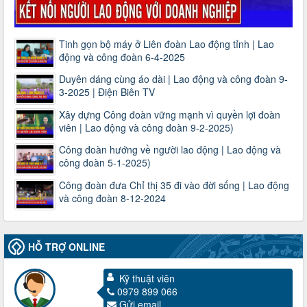
Tinh gọn bộ máy ở Liên đoàn Lao động tỉnh | Lao
động và công đoàn 6-4-2025
Duyên dáng cùng áo dài | Lao động và công đoàn 9-
3-2025 | Điện Biên TV
Xây dựng Công đoàn vững mạnh vì quyền lợi đoàn
viên | Lao động và công đoàn 9-2-2025)
Công đoàn hướng về người lao động | Lao động và
công đoàn 5-1-2025)
Công đoàn đưa Chỉ thị 35 đi vào đời sống | Lao động
và công đoàn 8-12-2024
HỖ TRỢ ONLINE
Kỹ thuật viên
3716/TLD-TC
0979 899 066
Công văn hướng dẫn công tác quả lý tài chính, tài sản công
Gửi email