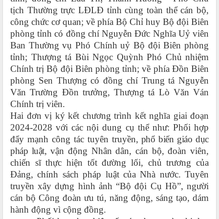
tịch Thường trực LĐLĐ tỉnh cùng toàn thể cán bộ,
công chức cơ quan; về phía Bộ Chỉ huy Bộ đội Biên
phòng tỉnh có đồng chí Nguyễn Đức Nghĩa Uỷ viên
Ban Thường vụ Phó Chính uỷ Bộ đội Biên phòng
tỉnh; Thượng tá Bùi Ngọc Quỳnh Phó Chủ nhiệm
Chính trị Bộ đội Biên phòng tỉnh; về phía Đồn Biên
phòng Sen Thượng có đồng chí Trung tá Nguyễn
Văn Trường Đồn trưởng, Thượng tá Lò Văn Ván
Chính trị viên.
Hai đơn vị ký kết chương trình kết nghĩa giai đoạn
2024-2028 với các nội dung cụ thể như:
Phối hợp
đẩy mạnh công tác
tuyên truyền,
phổ biến giáo dục
pháp luật,
vận động Nhân dân, cán bộ, đoàn viên,
chiến sĩ thực hiện tốt đường lối, chủ trương
của
Đảng, chính sách pháp luật của Nhà nước
.
Tuyên
truyền xây dựng hình ảnh “Bộ đội Cụ Hồ”, người
cán bộ Công đoàn ưu tú, năng động, sáng tạo, dám
hành động vì cộng đồng
.