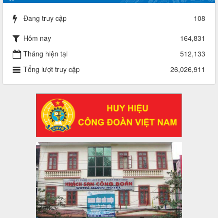
Quyết định về việc công bố công khai quyết toán ngân sách
nhà nước năm 2024
Đang truy cập
108
Thời gian đăng: 29/04/2025
lượt xem: 917 | lượt tải:254
Hôm nay
164,831
2930/TLĐ-TC
Tháng hiện tại
512,133
Công văn số 2930/TLĐ-TC, ngày 31/12/2024 của Tổng
Tổng lượt truy cập
26,026,911
LĐLĐ Việt Nam về việc quy định tỷ lệ phân phối tự động
KPCĐ 2% qua tài khoản Công đoàn Việt Nam về các cấp
Công đoàn năm 2025
Thời gian đăng: 06/01/2025
lượt xem: 1067 | lượt tải:437
47-TTCĐ/BTGTU
Thông tin chuyên đề: Một số nôi dung về sắp xếp tổ chức bộ
máy của hệ thống chính trị tinh gọn, hoạt động hiệu lực, hiệu
quả
Thời gian đăng: 25/12/2024
lượt xem: 1224 | lượt tải:339
37/HD-TLĐ
Hướng dẫn Công đoàn với việc tổ chức và hoạt động của
Ban Thanh tra Nhân dân
Thời gian đăng: 27/12/2024