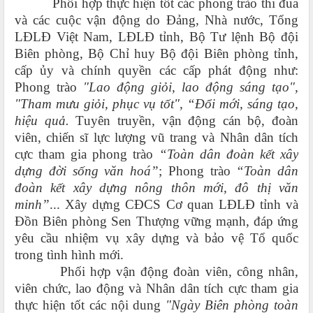
Phối hợp thực hiện tốt các phong trào thi đua
và các cuộc vận động do Đảng, Nhà nước, Tổng
LĐLĐ Việt Nam, LĐLĐ tỉnh, Bộ Tư lệnh Bộ đội
Biên phòng, Bộ Chỉ huy Bộ đội Biên phòng tỉnh,
cấp ủy và chính quyền các cấp phát động
như:
Phong trào
"Lao động giỏi, lao động sáng tạo",
"Tham mưu giỏi, phục vụ tốt", “Đổi mới, sáng tạo,
hiệu quả.
T
uyên truyền, vận động cán bộ, đoàn
viên, chiến sĩ lực lượng vũ trang và Nhân dân tích
cực tham gia phong trào
“Toàn dân đoàn kết xây
dựng đời sống văn hoá”
; Phong trào
“Toàn dân
đoàn kết xây dựng nông thôn mới, đô thị văn
minh”
... Xây dựng CĐCS Cơ quan LĐLĐ tỉnh và
Đồn Biên phòng Sen Thượng vững mạnh, đáp ứng
yêu cầu nhiệm vụ xây dựng và bảo vệ Tổ quốc
trong tình hình mới.
Phối hợp vận động đoàn viên, công nhân,
viên chức, lao động và Nhân dân tích cực tham gia
thực hiện tốt các nội dung
"Ngày Biên phòng toàn