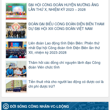
Thông tin chuyên đề: Một số nôi dung về sắp xếp tổ chức bộ
ĐẠI HỘI CÔNG ĐOÀN HUYỆN MƯỜNG ẢNG
máy của hệ thống chính trị tinh gọn, hoạt động hiệu lực, hiệu
LẦN THỨ X, NHIỆM KỲ 2023 – 2028
quả
Thời gian đăng: 25/12/2024
lượt xem: 1224 | lượt tải:339
ĐOÀN ĐẠI BIỂU CÔNG ĐOÀN ĐIỆN BIÊN THAM
37/HD-TLĐ
DỰ ĐẠI HỘI XIII CÔNG ĐOÀN VIỆT NAM
Hướng dẫn Công đoàn với việc tổ chức và hoạt động của
Ban Thanh tra Nhân dân
Thời gian đăng: 27/12/2024
Liên đoàn Lao động tỉnh Điện Biên: Phiên thứ
lượt xem: 4949 | lượt tải:1352
nhất Đại hội Công đoàn tỉnh Điện Biên lần thứ
XII, nhiệm kỳ 2023-2028
35/HD-TLĐ
Hướng dẫn thực hiện một số nội dung chi liên quan đến
Thăm hỏi các đồng chí nguyên lãnh đạo Công
công tác kiểm tra, giám sát tại Công đoàn cơ sở
đoàn Viên chức tỉnh
Thời gian đăng: 27/12/2024
lượt xem: 2075 | lượt tải:507
50/2024/QH/15
Tiền thuê nhà cho người lao động có được coi là
Luật Công đoàn 2024
chi phí được trừ?
Thời gian đăng: 25/12/2024
lượt xem: 4226 | lượt tải:321
2010-CV/TU
ĐỜI SỐNG CÔNG NHÂN-VC-LĐỘNG
Tăng cường công tác lãnh đạo, chỉ đạo phát triển đoàn viên,