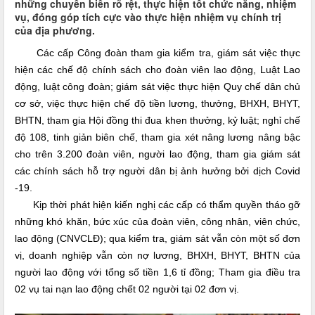
những chuyển biến rõ rệt, thực hiện tốt chức năng, nhiệm
vụ, đóng góp tích cực vào thực hiện nhiệm vụ chính trị
của địa phương.
Các cấp Công đoàn tham gia kiểm tra, giám sát việc thực
hiện các chế độ chính sách cho đoàn viên lao động, Luật Lao
động, luật công đoàn; giám sát việc thực hiện Quy chế dân chủ
cơ sở, việc thực hiện chế độ tiền lương, thưởng, BHXH, BHYT,
BHTN, tham gia Hội đồng thi đua khen thưởng, kỷ luật; nghỉ chế
độ 108, tinh giản biên chế, tham gia xét nâng lương nâng bậc
cho trên 3.200 đoàn viên, người lao động, tham gia giám sát
các chính sách hỗ trợ người dân bị ảnh hưởng bởi dịch Covid
-19.
Kịp thời phát hiện kiến nghị các cấp có thẩm quyền tháo gỡ
những khó khăn, bức xúc của đoàn viên, công nhân, viên chức,
lao động (CNVCLĐ); qua kiểm tra, giám sát vẫn còn một số đơn
vị, doanh nghiệp vẫn
còn
nợ lương, BHXH, BHYT, BHTN của
người lao động với tổng số tiền 1,6 tỉ đồng; Tham gia điều tra
02 vụ tai nạn lao động chết 02 người tại 02 đơn vị.