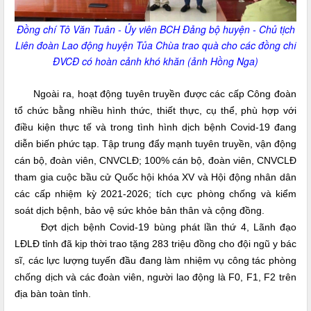
Đồng chí Tô Văn Tuân - Ủy viên BCH Đảng bộ huyện - Chủ tịch
Liên đoàn Lao động huyện Tủa Chùa trao quà cho các đồng chí
ĐVCĐ có hoàn cảnh khó khăn (ảnh Hồng Nga)
Ngoài ra, hoạt động tuyên truyền được các cấp Công đoàn
tổ chức bằng nhiều hình thức, thiết thực, cụ thể
,
phù hợp với
điều kiện thực tế và trong tình hình dịch bệnh Covid-19 đang
diễn biến phức tạp. Tập trung đẩy mạnh tuyên truyền, vận động
cán bộ, đoàn viên, CNVCLĐ; 100% cán bộ, đoàn viên, CNVCLĐ
tham gia cuộc bầu cử Quốc hội khóa XV và Hội động nhân dân
các cấp nhiệm kỳ 2021-2026; tích cực phòng chống và kiểm
soát dịch bệnh, bảo vệ sức khỏe bản thân và cộng đồng.
Đợt dịch bệnh Covid-19 bùng phát lần thứ 4, Lãnh đạo
LĐLĐ tỉnh đã kịp thời trao
tặng 283 triệu đồng cho đội ngũ y bác
sĩ, các lực lượng tuyến đầu đang làm nhiệm vụ công tác phòng
chống dịch và các đoàn viên, người lao động là F0, F1, F2 trên
địa bàn toàn tỉnh.