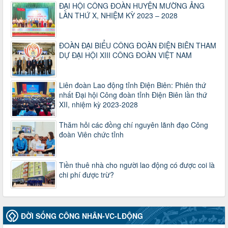
ĐẠI HỘI CÔNG ĐOÀN HUYỆN MƯỜNG ẢNG
47-TTCĐ/BTGTU
LẦN THỨ X, NHIỆM KỲ 2023 – 2028
Thông tin chuyên đề: Một số nôi dung về sắp xếp tổ chức bộ
máy của hệ thống chính trị tinh gọn, hoạt động hiệu lực, hiệu
quả
ĐOÀN ĐẠI BIỂU CÔNG ĐOÀN ĐIỆN BIÊN THAM
Thời gian đăng: 25/12/2024
DỰ ĐẠI HỘI XIII CÔNG ĐOÀN VIỆT NAM
lượt xem: 1225 | lượt tải:339
37/HD-TLĐ
Liên đoàn Lao động tỉnh Điện Biên: Phiên thứ
Hướng dẫn Công đoàn với việc tổ chức và hoạt động của
nhất Đại hội Công đoàn tỉnh Điện Biên lần thứ
Ban Thanh tra Nhân dân
XII, nhiệm kỳ 2023-2028
Thời gian đăng: 27/12/2024
lượt xem: 4949 | lượt tải:1352
Thăm hỏi các đồng chí nguyên lãnh đạo Công
35/HD-TLĐ
đoàn Viên chức tỉnh
Hướng dẫn thực hiện một số nội dung chi liên quan đến
công tác kiểm tra, giám sát tại Công đoàn cơ sở
Thời gian đăng: 27/12/2024
Tiền thuê nhà cho người lao động có được coi là
lượt xem: 2075 | lượt tải:507
chi phí được trừ?
50/2024/QH/15
Luật Công đoàn 2024
Thời gian đăng: 25/12/2024
lượt xem: 4226 | lượt tải:321
ĐỜI SỐNG CÔNG NHÂN-VC-LĐỘNG