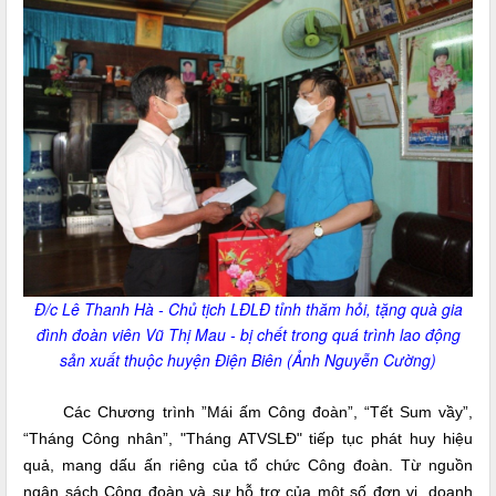
Đ/c Lê Thanh Hà - Chủ tịch LĐLĐ tỉnh thăm hỏi, tặng quà gia
đình đoàn viên Vũ Thị Mau - bị chết trong quá trình lao động
sản xuất thuộc huyện Điện Biên (Ảnh Nguyễn Cường)
Các Chương trình ”Mái ấm Công đoàn”, “Tết Sum vầy”,
“Tháng Công nhân”, "Tháng ATVSLĐ" tiếp tục phát huy hiệu
quả, mang dấu ấn riêng của tổ chức Công đoàn. Từ nguồn
ngân sách Công đoàn và sự hỗ trợ của một số đơn vị, doanh