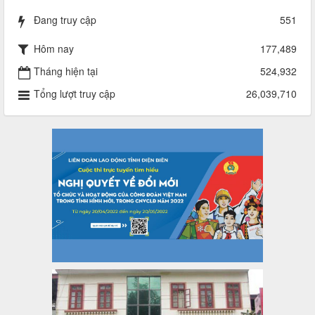
lượt xem: 820 | lượt tải:285
Đang truy cập
551
485/QĐ-LĐLĐ
Quyết định về việc công bố công khai quyết toán ngân sách
Hôm nay
177,489
nhà nước năm 2024
Thời gian đăng: 29/04/2025
Tháng hiện tại
524,932
lượt xem: 917 | lượt tải:254
Tổng lượt truy cập
26,039,710
2930/TLĐ-TC
Công văn số 2930/TLĐ-TC, ngày 31/12/2024 của Tổng
LĐLĐ Việt Nam về việc quy định tỷ lệ phân phối tự động
KPCĐ 2% qua tài khoản Công đoàn Việt Nam về các cấp
Công đoàn năm 2025
Thời gian đăng: 06/01/2025
lượt xem: 1067 | lượt tải:437
47-TTCĐ/BTGTU
Thông tin chuyên đề: Một số nôi dung về sắp xếp tổ chức bộ
máy của hệ thống chính trị tinh gọn, hoạt động hiệu lực, hiệu
quả
Thời gian đăng: 25/12/2024
lượt xem: 1225 | lượt tải:339
37/HD-TLĐ
Hướng dẫn Công đoàn với việc tổ chức và hoạt động của