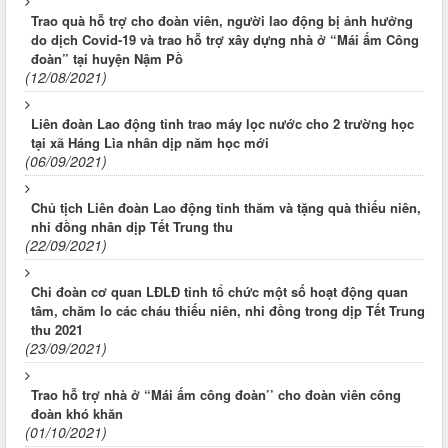
Trao quà hỗ trợ cho đoàn viên, người lao động bị ảnh hưởng
do dịch Covid-19 và trao hỗ trợ xây dựng nhà ở “Mái ấm Công
đoàn” tại huyện Nậm Pồ
(12/08/2021)
Liên đoàn Lao động tỉnh trao máy lọc nước cho 2 trường học
tại xã Háng Lìa nhân dịp năm học mới
(06/09/2021)
Chủ tịch Liên đoàn Lao động tỉnh thăm và tặng quà thiếu niên,
nhi đồng nhân dịp Tết Trung thu
(22/09/2021)
Chi đoàn cơ quan LĐLĐ tỉnh tổ chức một số hoạt động quan
tâm, chăm lo các cháu thiếu niên, nhi đồng trong dịp Tết Trung
thu 2021
(23/09/2021)
Trao hỗ trợ nhà ở “Mái ấm công đoàn’’ cho đoàn viên công
đoàn khó khăn
(01/10/2021)