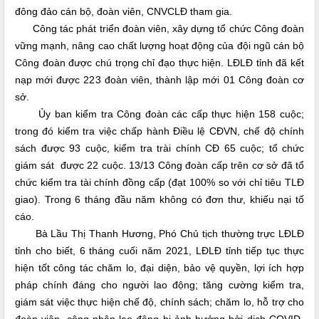
đông đảo cán bộ, đoàn viên, CNVCLĐ tham gia.
Công tác phát triển đoàn viên, xây dựng tổ chức Công đoàn
vững mạnh, nâng cao chất lượng hoạt động của đội ngũ cán bộ
Công đoàn được chú trọng chỉ đạo thực hiện. LĐLĐ tỉnh đã kết
nạp mới được 223 đoàn viên, thành lập mới 01 Công đoàn cơ
sở.
Ủy ban kiểm tra Công đoàn các cấp thực hiện 158 cuộc;
trong đó kiểm tra việc chấp hành Điều lệ CĐVN, chế độ chính
sách được 93 cuộc, kiểm tra trài chính CĐ 65 cuộc; tổ chức
giám sát được 22 cuộc. 13/13 Công đoàn cấp trên cơ sở đã tổ
chức kiểm tra tài chính đồng cấp (đạt 100% so với chỉ tiêu TLĐ
giao). Trong 6 tháng đầu năm không có đơn thư, khiếu nại tố
cáo.
Bà Lầu Thị Thanh Hương, Phó Chủ tịch thường trực LĐLĐ
tỉnh cho biết, 6 tháng cuối năm 2021, LĐLĐ tỉnh tiếp tục thực
hiện tốt công tác chăm lo, đại diện, bảo vệ quyền, lợi ích hợp
pháp chính đáng cho người lao động; tăng cường kiểm tra,
giám sát việc thực hiện chế độ, chính sách; chăm lo, hỗ trợ cho