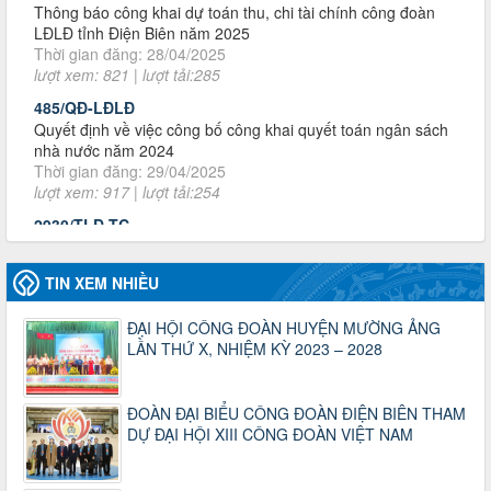
lượt xem: 821 | lượt tải:285
485/QĐ-LĐLĐ
Quyết định về việc công bố công khai quyết toán ngân sách
nhà nước năm 2024
Thời gian đăng: 29/04/2025
lượt xem: 917 | lượt tải:254
2930/TLĐ-TC
Công văn số 2930/TLĐ-TC, ngày 31/12/2024 của Tổng
LĐLĐ Việt Nam về việc quy định tỷ lệ phân phối tự động
KPCĐ 2% qua tài khoản Công đoàn Việt Nam về các cấp
Công đoàn năm 2025
Thời gian đăng: 06/01/2025
lượt xem: 1067 | lượt tải:437
TIN XEM NHIỀU
47-TTCĐ/BTGTU
ĐẠI HỘI CÔNG ĐOÀN HUYỆN MƯỜNG ẢNG
Thông tin chuyên đề: Một số nôi dung về sắp xếp tổ chức bộ
LẦN THỨ X, NHIỆM KỲ 2023 – 2028
máy của hệ thống chính trị tinh gọn, hoạt động hiệu lực, hiệu
quả
Thời gian đăng: 25/12/2024
ĐOÀN ĐẠI BIỂU CÔNG ĐOÀN ĐIỆN BIÊN THAM
lượt xem: 1225 | lượt tải:339
DỰ ĐẠI HỘI XIII CÔNG ĐOÀN VIỆT NAM
37/HD-TLĐ
Hướng dẫn Công đoàn với việc tổ chức và hoạt động của