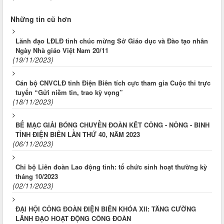
Những tin cũ hơn
Lãnh đạo LĐLĐ tỉnh chúc mừng Sở Giáo dục và Đào tạo nhân
Ngày Nhà giáo Việt Nam 20/11
(19/11/2023)
Cán bộ CNVCLĐ tỉnh Điện Biên tích cực tham gia Cuộc thi trực
tuyến “Gửi niềm tin, trao kỳ vọng”
(18/11/2023)
BẾ MẠC GIẢI BÓNG CHUYỀN ĐOÀN KÊT CÔNG - NÔNG - BINH
TỈNH ĐIỆN BIÊN LẦN THỨ 40, NĂM 2023
(06/11/2023)
Chi bộ Liên đoàn Lao động tỉnh: tổ chức sinh hoạt thường kỳ
tháng 10/2023
(02/11/2023)
ĐẠI HỘI CÔNG ĐOÀN ĐIỆN BIÊN KHÓA XII: TĂNG CƯỜNG
LÃNH ĐẠO HOẠT ĐỘNG CÔNG ĐOÀN