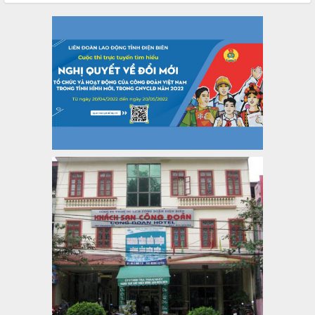
KPCĐ 2% qua tài khoản Công đoàn Việt Nam về các cấp
Công đoàn năm 2025
Thời gian đăng: 06/01/2025
lượt xem: 1067 | lượt tải:437
47-TTCĐ/BTGTU
Thông tin chuyên đề: Một số nôi dung về sắp xếp tổ chức bộ
máy của hệ thống chính trị tinh gọn, hoạt động hiệu lực, hiệu
quả
Thời gian đăng: 25/12/2024
lượt xem: 1225 | lượt tải:339
37/HD-TLĐ
Hướng dẫn Công đoàn với việc tổ chức và hoạt động của
Ban Thanh tra Nhân dân
Thời gian đăng: 27/12/2024
lượt xem: 4950 | lượt tải:1353
35/HD-TLĐ
Hướng dẫn thực hiện một số nội dung chi liên quan đến
công tác kiểm tra, giám sát tại Công đoàn cơ sở
Thời gian đăng: 27/12/2024
lượt xem: 2075 | lượt tải:508
50/2024/QH/15