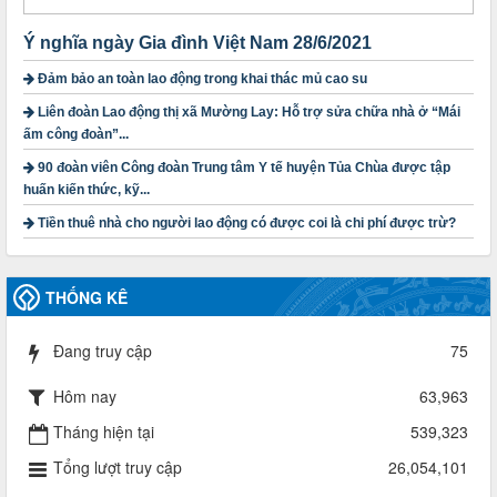
năm 2025
Thời gian đăng: 23/09/2024
lượt xem: 4200 | lượt tải:1314
Ý nghĩa ngày Gia đình Việt Nam 28/6/2021
Đảm bảo an toàn lao động trong khai thác mủ cao su
3716/TLD-TC
Công văn hướng dẫn công tác quả lý tài chính, tài sản công
Liên đoàn Lao động thị xã Mường Lay: Hỗ trợ sửa chữa nhà ở “Mái
đoàn khi đơn vị sát nhập, chấm dứt hoạt động
ấm công đoàn”...
Thời gian đăng: 13/04/2025
90 đoàn viên Công đoàn Trung tâm Y tế huyện Tủa Chùa được tập
lượt xem: 2005 | lượt tải:720
huấn kiến thức, kỹ...
60/TB-LĐLĐ
Tiền thuê nhà cho người lao động có được coi là chi phí được trừ?
Thông báo công khai dự toán thu, chi tài chính công đoàn
LĐLĐ tỉnh Điện Biên năm 2025
Thời gian đăng: 28/04/2025
lượt xem: 821 | lượt tải:285
THỐNG KÊ
485/QĐ-LĐLĐ
Quyết định về việc công bố công khai quyết toán ngân sách
Đang truy cập
75
nhà nước năm 2024
Thời gian đăng: 29/04/2025
Hôm nay
63,963
lượt xem: 917 | lượt tải:254
Tháng hiện tại
539,323
2930/TLĐ-TC
Công văn số 2930/TLĐ-TC, ngày 31/12/2024 của Tổng
Tổng lượt truy cập
26,054,101
LĐLĐ Việt Nam về việc quy định tỷ lệ phân phối tự động