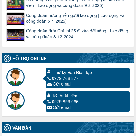
viên | Lao động và công đoàn 9-2-2025)
Công đoàn hướng về người lao động | Lao động và
công đoàn 5-1-2025)
Công đoàn đưa Chỉ thị 35 đi vào đời sống | Lao động
và công đoàn 8-12-2024
HỖ TRỢ ONLINE
Thư ký Ban Biên tập
0979 768 877
3716/TLD-TC
Gửi email
Công văn hướng dẫn công tác quả lý tài chính, tài sản công
đoàn khi đơn vị sát nhập, chấm dứt hoạt động
Kỹ thuật viên
Thời gian đăng: 13/04/2025
0979 899 066
lượt xem: 2005 | lượt tải:720
Gửi email
60/TB-LĐLĐ
Thông báo công khai dự toán thu, chi tài chính công đoàn
LĐLĐ tỉnh Điện Biên năm 2025
VĂN BẢN
Thời gian đăng: 28/04/2025