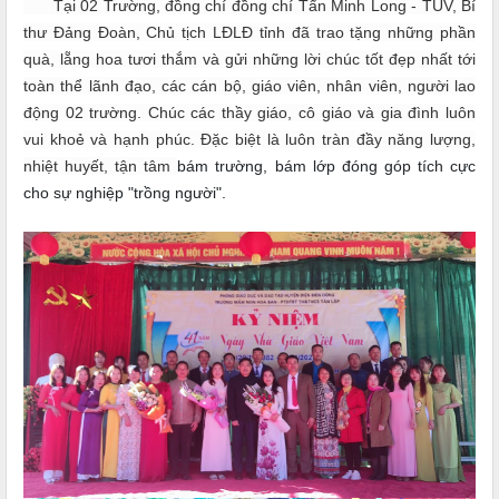
Tại 02 Trường, đồng chí đồng chí Tẩn Minh Long - TUV, Bí
thư Đảng Đoàn, Chủ tịch LĐLĐ tỉnh đã trao tặng những phần
quà, lẵng hoa tươi thắm và gửi những lời chúc tốt đẹp nhất tới
toàn thể lãnh đạo, các cán bộ, giáo viên, nhân viên, người lao
động 02 trường. Chúc các thầy giáo, cô giáo và gia đình luôn
vui khoẻ và hạnh phúc. Đặc biệt là luôn tràn đầy năng lượng,
nhiệt huyết, tận tâm
bám trường, bám lớp đóng góp tích cực
cho sự nghiệp "trồng người".