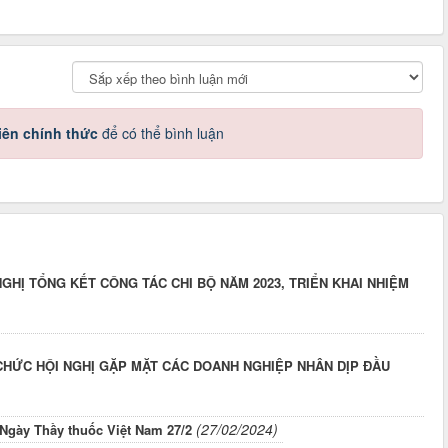
iên chính thức
để có thể bình luận
GHỊ TỔNG KẾT CÔNG TÁC CHI BỘ NĂM 2023, TRIỂN KHAI NHIỆM
 CHỨC HỘI NGHỊ GẶP MẶT CÁC DOANH NGHIỆP NHÂN DỊP ĐẦU
(27/02/2024)
Ngày Thầy thuốc Việt Nam 27/2