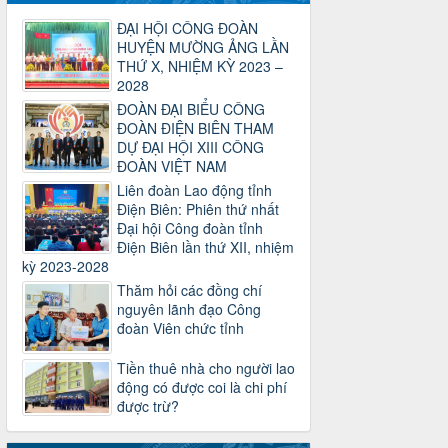
2025
Thời gian đăng: 06/01/2025
ĐẠI HỘI CÔNG ĐOÀN
lượt xem: 1067 | lượt tải:437
HUYỆN MƯỜNG ẢNG LẦN
THỨ X, NHIỆM KỲ 2023 –
47-TTCĐ/BTGTU
2028
Thông tin chuyên đề: Một số nôi dung
ĐOÀN ĐẠI BIỂU CÔNG
về sắp xếp tổ chức bộ máy của hệ
ĐOÀN ĐIỆN BIÊN THAM
thống chính trị tinh gọn, hoạt động hiệu
DỰ ĐẠI HỘI XIII CÔNG
lực, hiệu quả
ĐOÀN VIỆT NAM
Thời gian đăng: 25/12/2024
lượt xem: 1225 | lượt tải:339
Liên đoàn Lao động tỉnh
Điện Biên: Phiên thứ nhất
37/HD-TLĐ
Đại hội Công đoàn tỉnh
Hướng dẫn Công đoàn với việc tổ chức
Điện Biên lần thứ XII, nhiệm
và hoạt động của Ban Thanh tra Nhân
kỳ 2023-2028
dân
Thăm hỏi các đồng chí
Thời gian đăng: 27/12/2024
nguyên lãnh đạo Công
lượt xem: 4949 | lượt tải:1352
đoàn Viên chức tỉnh
35/HD-TLĐ
Hướng dẫn thực hiện một số nội dung
Tiền thuê nhà cho người lao
chi liên quan đến công tác kiểm tra,
động có được coi là chi phí
giám sát tại Công đoàn cơ sở
được trừ?
Thời gian đăng: 27/12/2024
lượt xem: 2075 | lượt tải:508