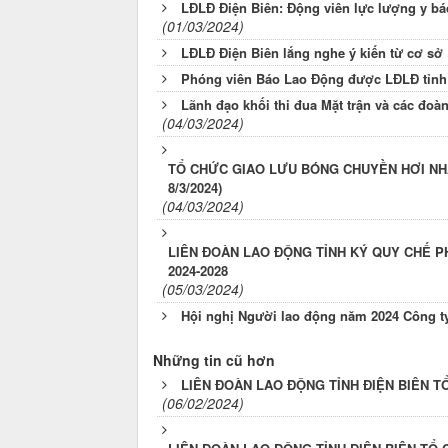
LĐLĐ Điện Biên: Động viên lực lượng y bá
(01/03/2024)
LĐLĐ Điện Biên lắng nghe ý kiến từ cơ sở
Phóng viên Báo Lao Động được LĐLĐ tỉnh 
Lãnh đạo khối thi đua Mặt trận và các đoà
(04/03/2024)
TỔ CHỨC GIAO LƯU BÓNG CHUYỀN HƠI NHÂN
8/3/2024)
(04/03/2024)
LIÊN ĐOÀN LAO ĐỘNG TỈNH KÝ QUY CHẾ P
2024-2028
(05/03/2024)
Hội nghị Người lao động năm 2024 Công t
Những tin cũ hơn
LIÊN ĐOÀN LAO ĐỘNG TỈNH ĐIỆN BIÊN T
(06/02/2024)