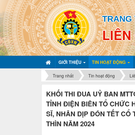
TRANG 
LIÊN
GIỚI THIỆU
TIN HOẠT ĐỘNG
Trang nhất
Tin hoạt động
Li
KHỐI THI ĐUA UỶ BAN MTT
TỈNH ĐIỆN BIÊN TỔ CHỨC 
SĨ, NHÂN DỊP ĐÓN TẾT CỔ
THÌN NĂM 2024