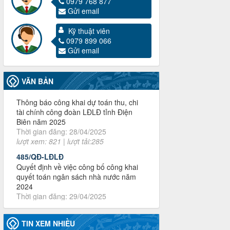
chính, tài sản công đoàn khi đơn vị sát
0979 768 877
nhập, chấm dứt hoạt động
Gửi email
Thời gian đăng: 13/04/2025
lượt xem: 2005 | lượt tải:719
Kỹ thuật viên
0979 899 066
60/TB-LĐLĐ
Gửi email
Thông báo công khai dự toán thu, chi
tài chính công đoàn LĐLĐ tỉnh Điện
Biên năm 2025
VĂN BẢN
Thời gian đăng: 28/04/2025
lượt xem: 821 | lượt tải:285
485/QĐ-LĐLĐ
Quyết định về việc công bố công khai
quyết toán ngân sách nhà nước năm
2024
Thời gian đăng: 29/04/2025
lượt xem: 917 | lượt tải:254
2930/TLĐ-TC
Công văn số 2930/TLĐ-TC, ngày
31/12/2024 của Tổng LĐLĐ Việt Nam
về việc quy định tỷ lệ phân phối tự động
KPCĐ 2% qua tài khoản Công đoàn
TIN XEM NHIỀU
Việt Nam về các cấp Công đoàn năm