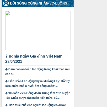
ĐỜI SỐNG CÔNG NHÂN-VC-LĐỘNG
50/2024/QH/15
Luật Công đoàn 2024
Thời gian đăng: 25/12/2024
lượt xem: 4226 | lượt tải:321
2010-CV/TU
Tăng cường công tác lãnh đạo, chỉ đạo
phát triển đoàn viên, thành lập Công
đoàn cơ sở trong các doanh nghiệp khu
vực ngoài nhà nước trên địa bàn tỉnh
Thời gian đăng: 28/10/2024
lượt xem: 1168 | lượt tải:298
Ý nghĩa ngày Gia đình Việt Nam
1754/QĐ-TLĐ
28/6/2021
Quyết định số 1754/QĐ-TLĐ Về việc
Đảm bảo an toàn lao động trong khai thác mủ
ban hành Quy định về nguyên tắc xây
cao su
dựng và giao dự toán tài chính công
đoàn năm 2025
Liên đoàn Lao động thị xã Mường Lay: Hỗ trợ
Thời gian đăng: 23/09/2024
sửa chữa nhà ở “Mái ấm công đoàn”...
lượt xem: 4199 | lượt tải:1314
90 đoàn viên Công đoàn Trung tâm Y tế huyện
3716/TLD-TC
Tủa Chùa được tập huấn kiến thức, kỹ...
Công văn hướng dẫn công tác quả lý tài
Tiền thuê nhà cho người lao động có được