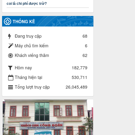
chính, tài sản công đoàn khi đơn vị sát
coi là chi phí được trừ?
nhập, chấm dứt hoạt động
Thời gian đăng: 13/04/2025
lượt xem: 2005 | lượt tải:719
THỐNG KÊ
60/TB-LĐLĐ
Thông báo công khai dự toán thu, chi
Đang truy cập
68
tài chính công đoàn LĐLĐ tỉnh Điện
Biên năm 2025
Máy chủ tìm kiếm
6
Thời gian đăng: 28/04/2025
Khách viếng thăm
62
lượt xem: 821 | lượt tải:285
485/QĐ-LĐLĐ
Hôm nay
182,779
Quyết định về việc công bố công khai
quyết toán ngân sách nhà nước năm
Tháng hiện tại
530,711
2024
Tổng lượt truy cập
26,045,489
Thời gian đăng: 29/04/2025
lượt xem: 917 | lượt tải:254
2930/TLĐ-TC
Công văn số 2930/TLĐ-TC, ngày
31/12/2024 của Tổng LĐLĐ Việt Nam
về việc quy định tỷ lệ phân phối tự động
KPCĐ 2% qua tài khoản Công đoàn
Việt Nam về các cấp Công đoàn năm