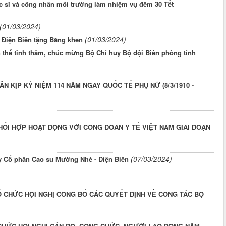
c sĩ và công nhân môi trường làm nhiệm vụ đêm 30 Tết
(01/03/2024)
(01/03/2024)
Điện Biên tặng Bằng khen
n thể tỉnh thăm, chúc mừng Bộ Chỉ huy Bộ đội Biên phòng tỉnh
 KỊP KỶ NIỆM 114 NĂM NGÀY QUỐC TẾ PHỤ NỮ (8/3/1910 -
HỐI HỢP HOẠT ĐỘNG VỚI CÔNG ĐOÀN Y TẾ VIỆT NAM GIAI ĐOẠN
(07/03/2024)
y Cổ phần Cao su Mường Nhé - Điện Biên
Ổ CHỨC HỘI NGHỊ CÔNG BỐ CÁC QUYẾT ĐỊNH VỀ CÔNG TÁC BỘ