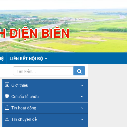
H ĐIỆN BIÊN
HỆ
LIÊN KẾT NỘI BỘ
Giới thiệu
Cơ cấu tổ chức
Tin hoạt động
Tin chuyên đề