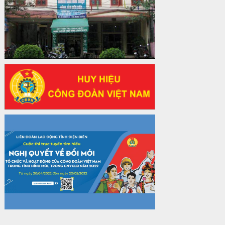
2025
Thời gian đăng: 06/01/2025
lượt xem: 1067 | lượt tải:437
47-TTCĐ/BTGTU
Thông tin chuyên đề: Một số nôi dung
về sắp xếp tổ chức bộ máy của hệ
thống chính trị tinh gọn, hoạt động hiệu
lực, hiệu quả
Thời gian đăng: 25/12/2024
lượt xem: 1225 | lượt tải:339
37/HD-TLĐ
Hướng dẫn Công đoàn với việc tổ chức
và hoạt động của Ban Thanh tra Nhân
dân
Thời gian đăng: 27/12/2024
lượt xem: 4949 | lượt tải:1352
35/HD-TLĐ
Hướng dẫn thực hiện một số nội dung
chi liên quan đến công tác kiểm tra,
giám sát tại Công đoàn cơ sở
Thời gian đăng: 27/12/2024
lượt xem: 2075 | lượt tải:508