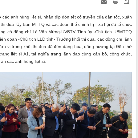
c anh hùng liệt sĩ, nhân dịp đón tết cổ truyền của dân tộc, xuân
thi đua Ủy Ban MTTQ và các đoàn thể chính trị - xã hội đã tổ chức
động có đồng chí Lò Văn Mừng-UVBTV Tỉnh ủy -Chủ tịch UBMTTQ
 đoàn -Chủ tịch LLĐ tỉnh- Trưởng khối thi đua, các đồng chí lãnh
ơn vị trong khối thi đua đã đến dâng hoa, dâng hương tại Đền thờ
trang liệt sĩ A1, tại nghĩa trang lãnh đạo cùng cán bộ, công chức,
ân các anh hùng liệt sĩ.