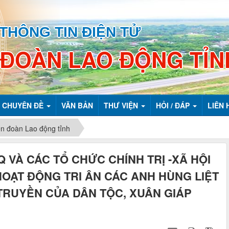
THÔNG TIN ĐIỆN TỬ
 ĐOÀN LAO ĐỘNG TỈN
CHUYÊN ĐỀ
VĂN BẢN
THƯ VIỆN
HỎI / ĐÁP
LIÊN 
ên đoàn Lao động tỉnh
Q VÀ CÁC TỔ CHỨC CHÍNH TRỊ -XÃ HỘI
HOẠT ĐỘNG TRI ÂN CÁC ANH HÙNG LIỆT
 TRUYỀN CỦA DÂN TỘC, XUÂN GIÁP