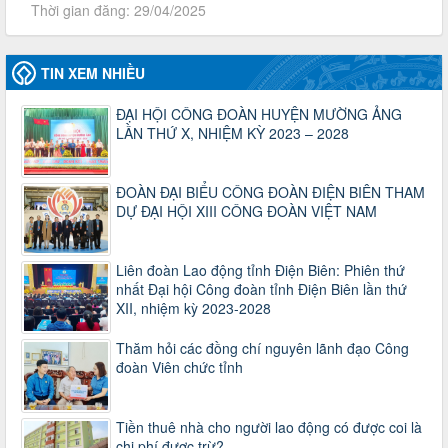
2930/TLĐ-TC
Công văn số 2930/TLĐ-TC, ngày 31/12/2024 của Tổng
LĐLĐ Việt Nam về việc quy định tỷ lệ phân phối tự động
KPCĐ 2% qua tài khoản Công đoàn Việt Nam về các cấp
TIN XEM NHIỀU
Công đoàn năm 2025
Thời gian đăng: 06/01/2025
ĐẠI HỘI CÔNG ĐOÀN HUYỆN MƯỜNG ẢNG
lượt xem: 1066 | lượt tải:437
LẦN THỨ X, NHIỆM KỲ 2023 – 2028
47-TTCĐ/BTGTU
Thông tin chuyên đề: Một số nôi dung về sắp xếp tổ chức bộ
máy của hệ thống chính trị tinh gọn, hoạt động hiệu lực, hiệu
ĐOÀN ĐẠI BIỂU CÔNG ĐOÀN ĐIỆN BIÊN THAM
quả
DỰ ĐẠI HỘI XIII CÔNG ĐOÀN VIỆT NAM
Thời gian đăng: 25/12/2024
lượt xem: 1221 | lượt tải:339
Liên đoàn Lao động tỉnh Điện Biên: Phiên thứ
37/HD-TLĐ
nhất Đại hội Công đoàn tỉnh Điện Biên lần thứ
Hướng dẫn Công đoàn với việc tổ chức và hoạt động của
XII, nhiệm kỳ 2023-2028
Ban Thanh tra Nhân dân
Thời gian đăng: 27/12/2024
Thăm hỏi các đồng chí nguyên lãnh đạo Công
lượt xem: 4944 | lượt tải:1351
đoàn Viên chức tỉnh
35/HD-TLĐ
Hướng dẫn thực hiện một số nội dung chi liên quan đến
công tác kiểm tra, giám sát tại Công đoàn cơ sở
Tiền thuê nhà cho người lao động có được coi là
Thời gian đăng: 27/12/2024
chi phí được trừ?