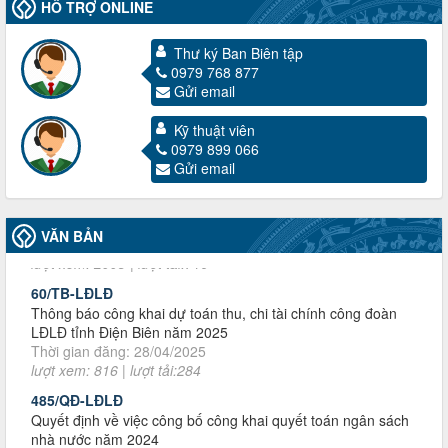
HỖ TRỢ ONLINE
Thư ký Ban Biên tập
0979 768 877
Gửi email
Kỹ thuật viên
3716/TLD-TC
0979 899 066
Công văn hướng dẫn công tác quả lý tài chính, tài sản công
Gửi email
đoàn khi đơn vị sát nhập, chấm dứt hoạt động
Thời gian đăng: 13/04/2025
lượt xem: 2003 | lượt tải:719
VĂN BẢN
60/TB-LĐLĐ
Thông báo công khai dự toán thu, chi tài chính công đoàn
LĐLĐ tỉnh Điện Biên năm 2025
Thời gian đăng: 28/04/2025
lượt xem: 816 | lượt tải:284
485/QĐ-LĐLĐ
Quyết định về việc công bố công khai quyết toán ngân sách
nhà nước năm 2024
Thời gian đăng: 29/04/2025
lượt xem: 915 | lượt tải:253