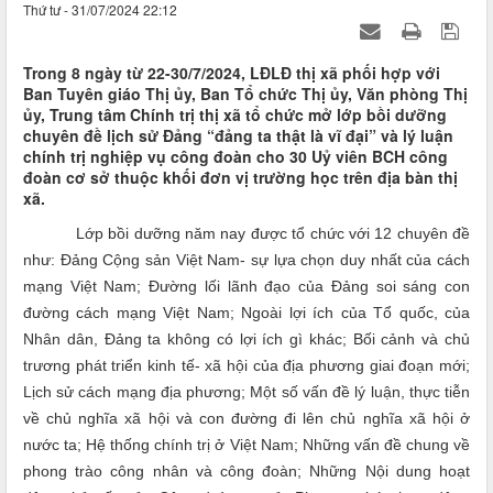
Thứ tư - 31/07/2024 22:12
Trong 8 ngày từ 22-30/7/2024, LĐLĐ thị xã phối hợp với
Ban Tuyên giáo Thị ủy, Ban Tổ chức Thị ủy, Văn phòng Thị
ủy, Trung tâm Chính trị thị xã tổ chức mở lớp bồi dưỡng
chuyên đề lịch sử Đảng “đảng ta thật là vĩ đại” và lý luận
chính trị nghiệp vụ công đoàn cho 30 Uỷ viên BCH công
đoàn cơ sở thuộc khối đơn vị trường học trên địa bàn thị
xã.
Lớp bồi dưỡng năm nay được tổ chức với 12 chuyên đề
như: Đảng Cộng sản Việt Nam- sự lựa chọn duy nhất của cách
mạng Việt Nam; Đường lối lãnh đạo của Đảng soi sáng con
đường cách mạng Việt Nam; Ngoài lợi ích của Tổ quốc, của
Nhân dân, Đảng ta không có lợi ích gì khác; Bối cảnh và chủ
trương phát triển kinh tế- xã hội của địa phương giai đoạn mới;
Lịch sử cách mạng địa phương; Một số vấn đề lý luận, thực tiễn
về chủ nghĩa xã hội và con đường đi lên chủ nghĩa xã hội ở
nước ta; Hệ thống chính trị ở Việt Nam; Những vấn đề chung về
phong trào công nhân và công đoàn; Những Nội dung hoạt