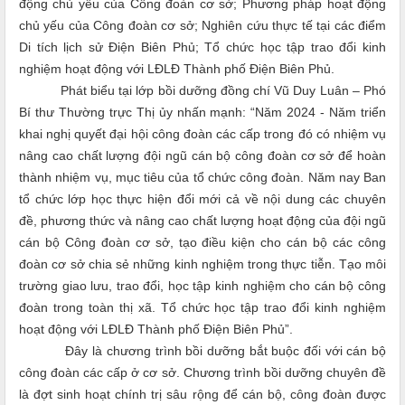
động chủ yếu của Công đoàn cơ sở; Phương pháp hoạt động
chủ yếu của Công đoàn cơ sở; Nghiên cứu thực tế tại các điểm
Di tích lịch sử Điện Biên Phủ; Tổ chức học tập trao đổi kinh
nghiệm hoạt động với LĐLĐ Thành phố Điện Biên Phủ.
Phát biểu tại lớp bồi dưỡng đồng chí Vũ Duy Luân – Phó
Bí thư Thường trực Thị ủy nhấn mạnh: “Năm 2024 - Năm triển
khai nghị quyết đại hội công đoàn các cấp trong đó có nhiệm vụ
nâng cao chất lượng đội ngũ cán bộ công đoàn cơ sở để hoàn
thành nhiệm vụ, mục tiêu của tổ chức công đoàn. Năm nay Ban
tổ chức lớp học thực hiện đổi mới cả về nội dung các chuyên
đề, phương thức và nâng cao chất lượng hoạt động của đội ngũ
cán bộ Công đoàn cơ sở, tạo điều kiện cho cán bộ các công
đoàn cơ sở chia sẻ những kinh nghiệm trong thực tiễn. Tạo môi
trường giao lưu, trao đổi, học tập kinh nghiệm cho cán bộ công
đoàn trong toàn thị xã. Tổ chức học tập trao đổi kinh nghiệm
hoạt động với LĐLĐ Thành phố Điện Biên Phủ”.
Đây là chương trình bồi dưỡng bắt buộc đối với cán bộ
công đoàn các cấp ở cơ sở. Chương trình bồi dưỡng chuyên đề
là đợt sinh hoạt chính trị sâu rộng để cán bộ, công đoàn được