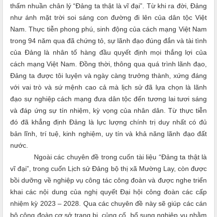
thấm nhuần chân lý “Đảng ta thật là vĩ đại”. Từ khi ra đời, Đảng
như ánh mặt trời soi sáng con đường đi lên của dân tộc Việt
Nam. Thực tiễn phong phú, sinh động của cách mạng Việt Nam
trong 94 năm qua đã chứng tỏ, sự lãnh đạo đúng đắn và tài tình
của Đảng là nhân tố hàng đầu quyết định mọi thắng lợi của
cách mạng Việt Nam. Đồng thời, thông qua quá trình lãnh đạo,
Đảng ta được tôi luyện và ngày càng trưởng thành, xứng đáng
với vai trò và sứ mệnh cao cả mà lịch sử đã lựa chọn là lãnh
đạo sự nghiệp cách mạng đưa dân tộc đến tương lai tươi sáng
và đáp ứng sự tín nhiệm, kỳ vọng của nhân dân. Từ thực tiễn
đó đã khẳng định Đảng là lực lượng chính trị duy nhất có đủ
bản lĩnh, trí tuệ, kinh nghiệm, uy tín và khả năng lãnh đạo đất
nước.
Ngoài các chuyên đề trong cuốn tài liệu “Đảng ta thật là
vĩ đại”, trong cuốn Lịch sử Đảng bộ thị xã Mường Lay, còn được
bồi dưỡng về nghiệp vụ công tác công đoàn và được nghe triển
khai các nội dung của nghị quyết Đại hội công đoàn các cấp
nhiệm kỳ 2023 – 2028. Qua các chuyên đề này sẽ giúp các cán
bộ công đoàn cơ sở trang bị, củng cố, bổ sung nghiệp vụ nhằm