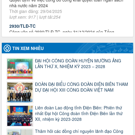
2930/TLĐ-TC
Công văn số 2930/TLĐ-TC, ngày 31/12/2024 của Tổng
LĐLĐ Việt Nam về việc quy định tỷ lệ phân phối tự động
KPCĐ 2% qua tài khoản Công đoàn Việt Nam về các cấp
Công đoàn năm 2025
Thời gian đăng: 06/01/2025
lượt xem: 1067 | lượt tải:437
47-TTCĐ/BTGTU
TIN XEM NHIỀU
Thông tin chuyên đề: Một số nôi dung về sắp xếp tổ chức bộ
máy của hệ thống chính trị tinh gọn, hoạt động hiệu lực, hiệu
ĐẠI HỘI CÔNG ĐOÀN HUYỆN MƯỜNG ẢNG
quả
LẦN THỨ X, NHIỆM KỲ 2023 – 2028
Thời gian đăng: 25/12/2024
lượt xem: 1225 | lượt tải:339
ĐOÀN ĐẠI BIỂU CÔNG ĐOÀN ĐIỆN BIÊN THAM
37/HD-TLĐ
DỰ ĐẠI HỘI XIII CÔNG ĐOÀN VIỆT NAM
Hướng dẫn Công đoàn với việc tổ chức và hoạt động của
Ban Thanh tra Nhân dân
Thời gian đăng: 27/12/2024
Liên đoàn Lao động tỉnh Điện Biên: Phiên thứ
lượt xem: 4950 | lượt tải:1353
nhất Đại hội Công đoàn tỉnh Điện Biên lần thứ
35/HD-TLĐ
XII, nhiệm kỳ 2023-2028
Hướng dẫn thực hiện một số nội dung chi liên quan đến
công tác kiểm tra, giám sát tại Công đoàn cơ sở
Thăm hỏi các đồng chí nguyên lãnh đạo Công
Thời gian đăng: 27/12/2024