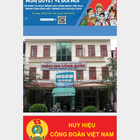
máy của hệ thống chính trị tinh gọn, hoạt động hiệu lực, hiệu
quả
Thời gian đăng: 25/12/2024
lượt xem: 1225 | lượt tải:339
37/HD-TLĐ
Hướng dẫn Công đoàn với việc tổ chức và hoạt động của
Ban Thanh tra Nhân dân
Thời gian đăng: 27/12/2024
lượt xem: 4950 | lượt tải:1353
35/HD-TLĐ
Hướng dẫn thực hiện một số nội dung chi liên quan đến
công tác kiểm tra, giám sát tại Công đoàn cơ sở
Thời gian đăng: 27/12/2024
lượt xem: 2075 | lượt tải:508
50/2024/QH/15
Luật Công đoàn 2024
Thời gian đăng: 25/12/2024
lượt xem: 4230 | lượt tải:322
2010-CV/TU
Tăng cường công tác lãnh đạo, chỉ đạo phát triển đoàn viên,
thành lập Công đoàn cơ sở trong các doanh nghiệp khu vực