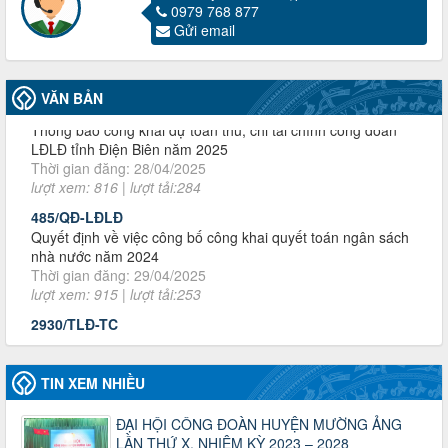
0979 768 877
Thời gian đăng: 13/04/2025
Gửi email
lượt xem: 2003 | lượt tải:719
60/TB-LĐLĐ
Thông báo công khai dự toán thu, chi tài chính công đoàn
VĂN BẢN
LĐLĐ tỉnh Điện Biên năm 2025
Thời gian đăng: 28/04/2025
lượt xem: 816 | lượt tải:284
485/QĐ-LĐLĐ
Quyết định về việc công bố công khai quyết toán ngân sách
nhà nước năm 2024
Thời gian đăng: 29/04/2025
lượt xem: 915 | lượt tải:253
2930/TLĐ-TC
Công văn số 2930/TLĐ-TC, ngày 31/12/2024 của Tổng
LĐLĐ Việt Nam về việc quy định tỷ lệ phân phối tự động
KPCĐ 2% qua tài khoản Công đoàn Việt Nam về các cấp
Công đoàn năm 2025
Thời gian đăng: 06/01/2025
TIN XEM NHIỀU
lượt xem: 1066 | lượt tải:437
ĐẠI HỘI CÔNG ĐOÀN HUYỆN MƯỜNG ẢNG
47-TTCĐ/BTGTU
LẦN THỨ X, NHIỆM KỲ 2023 – 2028
Thông tin chuyên đề: Một số nôi dung về sắp xếp tổ chức bộ