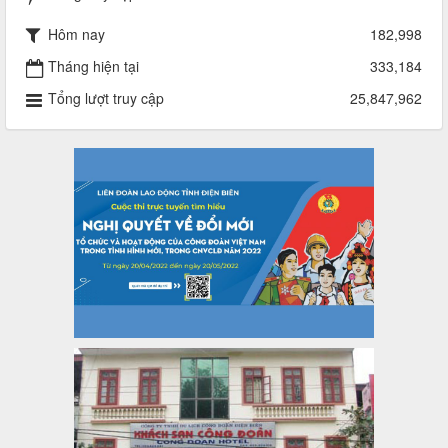
Quyết định về việc công bố công khai quyết toán ngân sách
nhà nước năm 2024
Hôm nay
182,998
Thời gian đăng: 29/04/2025
lượt xem: 915 | lượt tải:253
Tháng hiện tại
333,184
2930/TLĐ-TC
Tổng lượt truy cập
25,847,962
Công văn số 2930/TLĐ-TC, ngày 31/12/2024 của Tổng
LĐLĐ Việt Nam về việc quy định tỷ lệ phân phối tự động
KPCĐ 2% qua tài khoản Công đoàn Việt Nam về các cấp
Công đoàn năm 2025
Thời gian đăng: 06/01/2025
lượt xem: 1066 | lượt tải:437
47-TTCĐ/BTGTU
Thông tin chuyên đề: Một số nôi dung về sắp xếp tổ chức bộ
máy của hệ thống chính trị tinh gọn, hoạt động hiệu lực, hiệu
quả
Thời gian đăng: 25/12/2024
lượt xem: 1221 | lượt tải:339
37/HD-TLĐ
Hướng dẫn Công đoàn với việc tổ chức và hoạt động của
Ban Thanh tra Nhân dân
Thời gian đăng: 27/12/2024
lượt xem: 4942 | lượt tải:1349