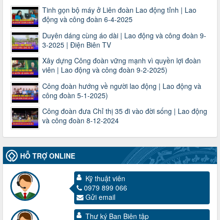
Tinh gọn bộ máy ở Liên đoàn Lao động tỉnh | Lao
động và công đoàn 6-4-2025
Duyên dáng cùng áo dài | Lao động và công đoàn 9-
3-2025 | Điện Biên TV
Xây dựng Công đoàn vững mạnh vì quyền lợi đoàn
viên | Lao động và công đoàn 9-2-2025)
Công đoàn hướng về người lao động | Lao động và
công đoàn 5-1-2025)
Công đoàn đưa Chỉ thị 35 đi vào đời sống | Lao động
và công đoàn 8-12-2024
HỖ TRỢ ONLINE
Kỹ thuật viên
0979 899 066
Gửi email
3716/TLD-TC
Công văn hướng dẫn công tác quả lý tài chính, tài sản công
Thư ký Ban Biên tập
đoàn khi đơn vị sát nhập, chấm dứt hoạt động