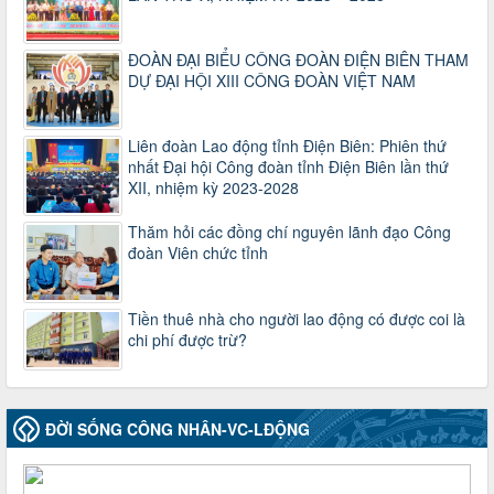
máy của hệ thống chính trị tinh gọn, hoạt động hiệu lực, hiệu
quả
ĐOÀN ĐẠI BIỂU CÔNG ĐOÀN ĐIỆN BIÊN THAM
Thời gian đăng: 25/12/2024
DỰ ĐẠI HỘI XIII CÔNG ĐOÀN VIỆT NAM
lượt xem: 1221 | lượt tải:339
37/HD-TLĐ
Hướng dẫn Công đoàn với việc tổ chức và hoạt động của
Liên đoàn Lao động tỉnh Điện Biên: Phiên thứ
Ban Thanh tra Nhân dân
nhất Đại hội Công đoàn tỉnh Điện Biên lần thứ
Thời gian đăng: 27/12/2024
XII, nhiệm kỳ 2023-2028
lượt xem: 4942 | lượt tải:1349
35/HD-TLĐ
Thăm hỏi các đồng chí nguyên lãnh đạo Công
đoàn Viên chức tỉnh
Hướng dẫn thực hiện một số nội dung chi liên quan đến
công tác kiểm tra, giám sát tại Công đoàn cơ sở
Thời gian đăng: 27/12/2024
lượt xem: 2072 | lượt tải:503
Tiền thuê nhà cho người lao động có được coi là
chi phí được trừ?
50/2024/QH/15
Luật Công đoàn 2024
Thời gian đăng: 25/12/2024
lượt xem: 4224 | lượt tải:318
ĐỜI SỐNG CÔNG NHÂN-VC-LĐỘNG
2010-CV/TU
Tăng cường công tác lãnh đạo, chỉ đạo phát triển đoàn viên,
thành lập Công đoàn cơ sở trong các doanh nghiệp khu vực