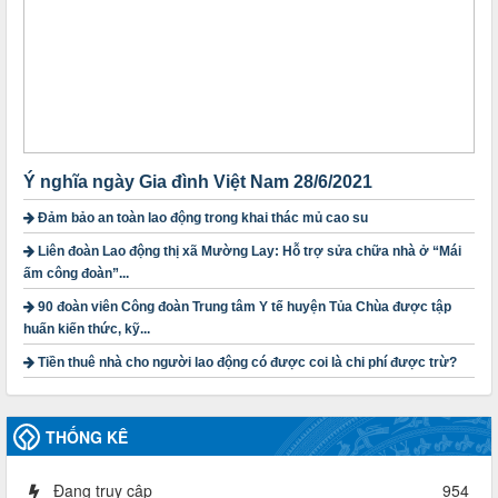
ngoài nhà nước trên địa bàn tỉnh
Thời gian đăng: 28/10/2024
lượt xem: 1167 | lượt tải:298
1754/QĐ-TLĐ
Quyết định số 1754/QĐ-TLĐ Về việc ban hành Quy định về
nguyên tắc xây dựng và giao dự toán tài chính công đoàn
năm 2025
Thời gian đăng: 23/09/2024
Ý nghĩa ngày Gia đình Việt Nam 28/6/2021
lượt xem: 4197 | lượt tải:1311
Đảm bảo an toàn lao động trong khai thác mủ cao su
3716/TLD-TC
Liên đoàn Lao động thị xã Mường Lay: Hỗ trợ sửa chữa nhà ở “Mái
Công văn hướng dẫn công tác quả lý tài chính, tài sản công
ấm công đoàn”...
đoàn khi đơn vị sát nhập, chấm dứt hoạt động
Thời gian đăng: 13/04/2025
90 đoàn viên Công đoàn Trung tâm Y tế huyện Tủa Chùa được tập
lượt xem: 2003 | lượt tải:719
huấn kiến thức, kỹ...
60/TB-LĐLĐ
Tiền thuê nhà cho người lao động có được coi là chi phí được trừ?
Thông báo công khai dự toán thu, chi tài chính công đoàn
LĐLĐ tỉnh Điện Biên năm 2025
Thời gian đăng: 28/04/2025
THỐNG KÊ
lượt xem: 816 | lượt tải:284
485/QĐ-LĐLĐ
Đang truy cập
954