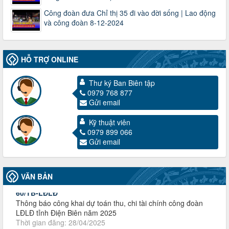
Công đoàn đưa Chỉ thị 35 đi vào đời sống | Lao động
và công đoàn 8-12-2024
HỖ TRỢ ONLINE
Thư ký Ban Biên tập
0979 768 877
Gửi email
3716/TLD-TC
Kỹ thuật viên
Công văn hướng dẫn công tác quả lý tài chính, tài sản công
0979 899 066
đoàn khi đơn vị sát nhập, chấm dứt hoạt động
Gửi email
Thời gian đăng: 13/04/2025
lượt xem: 2006 | lượt tải:722
60/TB-LĐLĐ
VĂN BẢN
Thông báo công khai dự toán thu, chi tài chính công đoàn
LĐLĐ tỉnh Điện Biên năm 2025
Thời gian đăng: 28/04/2025
lượt xem: 822 | lượt tải:286
485/QĐ-LĐLĐ