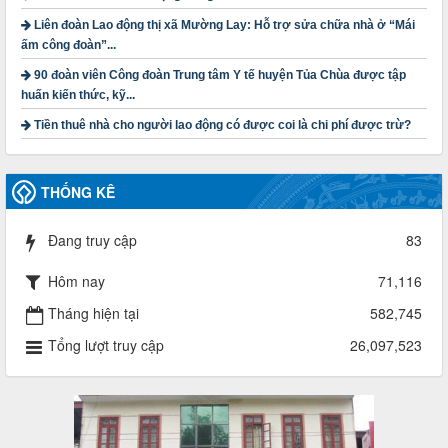
lượt xem: 4200 | lượt tải:1315
Liên đoàn Lao động thị xã Mường Lay: Hỗ trợ sửa chữa nhà ở “Mái
3716/TLD-TC
ấm công đoàn”...
Công văn hướng dẫn công tác quả lý tài chính, tài sản công
90 đoàn viên Công đoàn Trung tâm Y tế huyện Tủa Chùa được tập
đoàn khi đơn vị sát nhập, chấm dứt hoạt động
huấn kiến thức, kỹ...
Thời gian đăng: 13/04/2025
lượt xem: 2006 | lượt tải:722
Tiền thuê nhà cho người lao động có được coi là chi phí được trừ?
60/TB-LĐLĐ
Thông báo công khai dự toán thu, chi tài chính công đoàn
LĐLĐ tỉnh Điện Biên năm 2025
THỐNG KÊ
Thời gian đăng: 28/04/2025
lượt xem: 822 | lượt tải:286
Đang truy cập
83
485/QĐ-LĐLĐ
Quyết định về việc công bố công khai quyết toán ngân sách
Hôm nay
71,116
nhà nước năm 2024
Thời gian đăng: 29/04/2025
Tháng hiện tại
582,745
lượt xem: 919 | lượt tải:257
Tổng lượt truy cập
26,097,523
2930/TLĐ-TC
Công văn số 2930/TLĐ-TC, ngày 31/12/2024 của Tổng
LĐLĐ Việt Nam về việc quy định tỷ lệ phân phối tự động
KPCĐ 2% qua tài khoản Công đoàn Việt Nam về các cấp
Công đoàn năm 2025