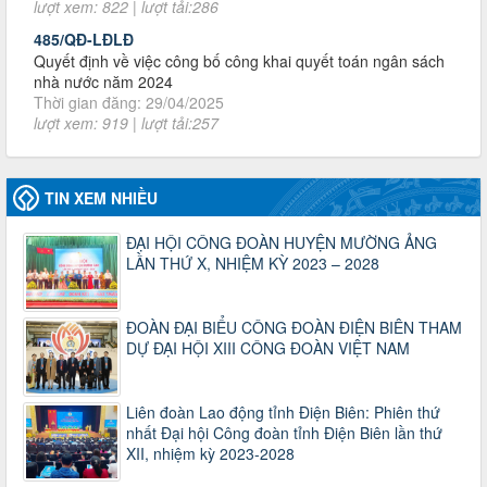
Quyết định về việc công bố công khai quyết toán ngân sách
nhà nước năm 2024
Thời gian đăng: 29/04/2025
lượt xem: 919 | lượt tải:257
2930/TLĐ-TC
Công văn số 2930/TLĐ-TC, ngày 31/12/2024 của Tổng
LĐLĐ Việt Nam về việc quy định tỷ lệ phân phối tự động
KPCĐ 2% qua tài khoản Công đoàn Việt Nam về các cấp
Công đoàn năm 2025
TIN XEM NHIỀU
Thời gian đăng: 06/01/2025
lượt xem: 1067 | lượt tải:438
ĐẠI HỘI CÔNG ĐOÀN HUYỆN MƯỜNG ẢNG
LẦN THỨ X, NHIỆM KỲ 2023 – 2028
47-TTCĐ/BTGTU
Thông tin chuyên đề: Một số nôi dung về sắp xếp tổ chức bộ
máy của hệ thống chính trị tinh gọn, hoạt động hiệu lực, hiệu
ĐOÀN ĐẠI BIỂU CÔNG ĐOÀN ĐIỆN BIÊN THAM
quả
DỰ ĐẠI HỘI XIII CÔNG ĐOÀN VIỆT NAM
Thời gian đăng: 25/12/2024
lượt xem: 1226 | lượt tải:339
37/HD-TLĐ
Liên đoàn Lao động tỉnh Điện Biên: Phiên thứ
Hướng dẫn Công đoàn với việc tổ chức và hoạt động của
nhất Đại hội Công đoàn tỉnh Điện Biên lần thứ
Ban Thanh tra Nhân dân
XII, nhiệm kỳ 2023-2028
Thời gian đăng: 27/12/2024