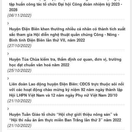
tập huấn công tác tổ chức Đại hội Công đoàn nhiệm kỳ 2023 -
2028
(06/11/2022)
Huyện Điện Biên khen thưởng nhiều cá nhân có thành tích xuất
sắc tham gia Hội diễn nghệ thuật quần chúng Công - Nông -
Binh tỉnh Điện Biên lần thứ VII, năm 2022
(27/10/2022)
Huyện Tủa Chùa kiểm tra, thẩm định cơ quan, đơn vị, trường
học đạt chuẩn văn hoá năm 2022
(25/10/2022)
Liên đoàn Lao động huyện Điện Biên: CĐCS trực thuộc sôi nổi
với các hoạt động chào mừng kỷ niệm 92 năm ngày thành lập
Hội LHPN Việt Nam và 12 năm ngày Phụ nữ Việt Nam 20/10
(21/10/2022)
Huyện Tuần Giáo tổ chức “Hội chợ giới thiệu nông sản” và
“Hội thi nấu ăn ẩm thực miền Ban Trắng lần thứ 3” năm 2022
(21/10/2022)