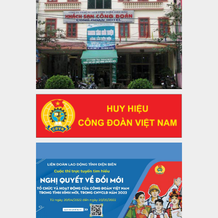
Thời gian đăng: 06/01/2025
lượt xem: 1067 | lượt tải:438
47-TTCĐ/BTGTU
Thông tin chuyên đề: Một số nôi dung về sắp xếp tổ chức bộ
máy của hệ thống chính trị tinh gọn, hoạt động hiệu lực, hiệu
quả
Thời gian đăng: 25/12/2024
lượt xem: 1226 | lượt tải:339
37/HD-TLĐ
Hướng dẫn Công đoàn với việc tổ chức và hoạt động của
Ban Thanh tra Nhân dân
Thời gian đăng: 27/12/2024
lượt xem: 4953 | lượt tải:1355
35/HD-TLĐ
Hướng dẫn thực hiện một số nội dung chi liên quan đến
công tác kiểm tra, giám sát tại Công đoàn cơ sở
Thời gian đăng: 27/12/2024
lượt xem: 2078 | lượt tải:510
50/2024/QH/15
Luật Công đoàn 2024
Thời gian đăng: 25/12/2024