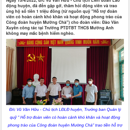
Ngày 15/4/2022, Đ/c Vũ Văn Hữu - Chủ tịch Liên đoàn Lao
động huyện, đã đến gặp gỡ, thăm hỏi động viên và trao
ủng hộ số tiền 1 triệu đồng (từ nguồn quỹ "Hỗ trợ đoàn
viên có hoàn cảnh khó khăn và hoạt động phong trào của
Công đoàn huyện Mường Chà") cho đoàn viên: Đào Văn
Xuyền công tác tại Trường PTDTBT THCS Mường Anh
không may mắc bệnh hiểm nghèo.
Đ/c Vũ Văn Hữu - Chủ tịch LĐLĐ huyện, Trưởng ban Quản lý
quỹ "
Hỗ trợ đoàn viên có hoàn cảnh khó khăn và hoạt động
phong trào của Công đoàn huyện Mường Chà" trao tiền hỗ trợ