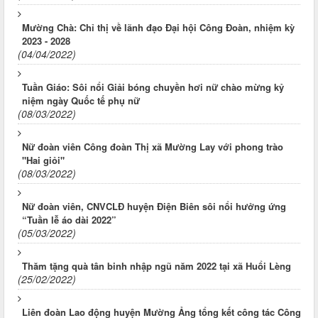
Mường Chà: Chỉ thị về lãnh đạo Đại hội Công Đoàn, nhiệm kỳ
2023 - 2028
(04/04/2022)
Tuần Giáo: Sôi nổi Giải bóng chuyền hơi nữ chào mừng kỷ
niệm ngày Quốc tế phụ nữ
(08/03/2022)
Nữ đoàn viên Công đoàn Thị xã Mường Lay với phong trào
"Hai giỏi"
(08/03/2022)
Nữ đoàn viên, CNVCLĐ huyện Điện Biên sôi nổi hưởng ứng
“Tuần lễ áo dài 2022”
(05/03/2022)
Thăm tặng quà tân binh nhập ngũ năm 2022 tại xã Huổi Lèng
(25/02/2022)
Liên đoàn Lao động huyện Mường Ảng tổng kết công tác Công