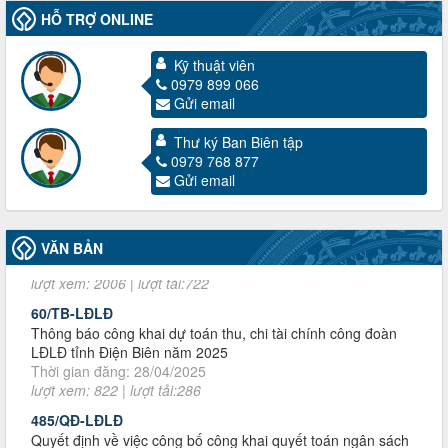
HỖ TRỢ ONLINE
Kỹ thuật viên
0979 899 066
Gửi email
Thư ký Ban Biên tập
0979 768 877
3716/TLD-TC
Gửi email
Công văn hướng dẫn công tác quả lý tài chính, tài sản công
đoàn khi đơn vị sát nhập, chấm dứt hoạt động
Thời gian đăng: 13/04/2025
lượt xem: 2006 | lượt tải:722
VĂN BẢN
60/TB-LĐLĐ
Thông báo công khai dự toán thu, chi tài chính công đoàn
LĐLĐ tỉnh Điện Biên năm 2025
Thời gian đăng: 28/04/2025
lượt xem: 822 | lượt tải:286
485/QĐ-LĐLĐ
Quyết định về việc công bố công khai quyết toán ngân sách
nhà nước năm 2024
Thời gian đăng: 29/04/2025