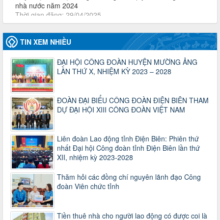
lượt xem: 919 | lượt tải:257
2930/TLĐ-TC
Công văn số 2930/TLĐ-TC, ngày 31/12/2024 của Tổng
LĐLĐ Việt Nam về việc quy định tỷ lệ phân phối tự động
TIN XEM NHIỀU
KPCĐ 2% qua tài khoản Công đoàn Việt Nam về các cấp
Công đoàn năm 2025
ĐẠI HỘI CÔNG ĐOÀN HUYỆN MƯỜNG ẢNG
Thời gian đăng: 06/01/2025
LẦN THỨ X, NHIỆM KỲ 2023 – 2028
lượt xem: 1067 | lượt tải:438
47-TTCĐ/BTGTU
Thông tin chuyên đề: Một số nôi dung về sắp xếp tổ chức bộ
ĐOÀN ĐẠI BIỂU CÔNG ĐOÀN ĐIỆN BIÊN THAM
máy của hệ thống chính trị tinh gọn, hoạt động hiệu lực, hiệu
DỰ ĐẠI HỘI XIII CÔNG ĐOÀN VIỆT NAM
quả
Thời gian đăng: 25/12/2024
lượt xem: 1226 | lượt tải:339
Liên đoàn Lao động tỉnh Điện Biên: Phiên thứ
nhất Đại hội Công đoàn tỉnh Điện Biên lần thứ
37/HD-TLĐ
XII, nhiệm kỳ 2023-2028
Hướng dẫn Công đoàn với việc tổ chức và hoạt động của
Ban Thanh tra Nhân dân
Thăm hỏi các đồng chí nguyên lãnh đạo Công
Thời gian đăng: 27/12/2024
đoàn Viên chức tỉnh
lượt xem: 4953 | lượt tải:1355
35/HD-TLĐ
Hướng dẫn thực hiện một số nội dung chi liên quan đến
Tiền thuê nhà cho người lao động có được coi là