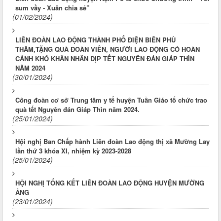
sum vầy - Xuân chia sẻ”
(01/02/2024)
LIÊN ĐOÀN LAO ĐỘNG THÀNH PHỐ ĐIỆN BIÊN PHỦ
THĂM,TẶNG QUÀ ĐOÀN VIÊN, NGƯỜI LAO ĐỘNG CÓ HOÀN
CẢNH KHÓ KHĂN NHÂN DỊP TẾT NGUYÊN ĐÁN GIÁP THÌN
NĂM 2024
(30/01/2024)
Công đoàn cơ sở Trung tâm y tế huyện Tuần Giáo tổ chức trao
quà tết Nguyên đán Giáp Thìn năm 2024.
(25/01/2024)
Hội nghị Ban Chấp hành Liên đoàn Lao động thị xã Mường Lay
lần thứ 3 khóa XI, nhiệm kỳ 2023-2028
(25/01/2024)
HỘI NGHỊ TỔNG KẾT LIÊN ĐOÀN LAO ĐỘNG HUYỆN MƯỜNG
ẢNG
(23/01/2024)