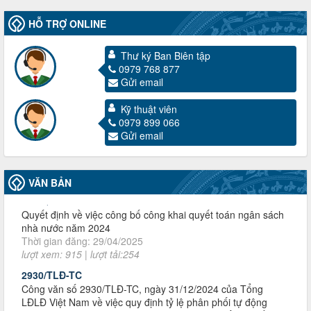
3716/TLD-TC
Công văn hướng dẫn công tác quả lý tài chính, tài sản công
HỖ TRỢ ONLINE
đoàn khi đơn vị sát nhập, chấm dứt hoạt động
Thời gian đăng: 13/04/2025
Thư ký Ban Biên tập
lượt xem: 2003 | lượt tải:719
0979 768 877
60/TB-LĐLĐ
Gửi email
Thông báo công khai dự toán thu, chi tài chính công đoàn
LĐLĐ tỉnh Điện Biên năm 2025
Kỹ thuật viên
Thời gian đăng: 28/04/2025
0979 899 066
lượt xem: 818 | lượt tải:284
Gửi email
485/QĐ-LĐLĐ
Quyết định về việc công bố công khai quyết toán ngân sách
nhà nước năm 2024
VĂN BẢN
Thời gian đăng: 29/04/2025
lượt xem: 915 | lượt tải:254
2930/TLĐ-TC
Công văn số 2930/TLĐ-TC, ngày 31/12/2024 của Tổng
LĐLĐ Việt Nam về việc quy định tỷ lệ phân phối tự động
KPCĐ 2% qua tài khoản Công đoàn Việt Nam về các cấp
Công đoàn năm 2025
Thời gian đăng: 06/01/2025
lượt xem: 1066 | lượt tải:437