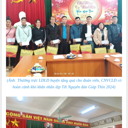
(Ảnh: Thường trực LĐLĐ huyện tặng quà cho đoàn viên, CNVCLĐ có
hoàn cảnh khó khăn nhân dịp Tết Nguyên đán Giáp Thìn 2024)