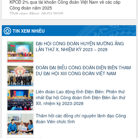
47-TTCĐ/BTGTU
Thông tin chuyên đề: Một số nôi dung về sắp xếp tổ chức bộ
máy của hệ thống chính trị tinh gọn, hoạt động hiệu lực, hiệu
quả
TIN XEM NHIỀU
Thời gian đăng: 25/12/2024
lượt xem: 1222 | lượt tải:339
ĐẠI HỘI CÔNG ĐOÀN HUYỆN MƯỜNG ẢNG
37/HD-TLĐ
LẦN THỨ X, NHIỆM KỲ 2023 – 2028
Hướng dẫn Công đoàn với việc tổ chức và hoạt động của
Ban Thanh tra Nhân dân
Thời gian đăng: 27/12/2024
ĐOÀN ĐẠI BIỂU CÔNG ĐOÀN ĐIỆN BIÊN THAM
lượt xem: 4945 | lượt tải:1351
DỰ ĐẠI HỘI XIII CÔNG ĐOÀN VIỆT NAM
35/HD-TLĐ
Hướng dẫn thực hiện một số nội dung chi liên quan đến
Liên đoàn Lao động tỉnh Điện Biên: Phiên thứ
công tác kiểm tra, giám sát tại Công đoàn cơ sở
nhất Đại hội Công đoàn tỉnh Điện Biên lần thứ
Thời gian đăng: 27/12/2024
XII, nhiệm kỳ 2023-2028
lượt xem: 2073 | lượt tải:507
50/2024/QH/15
Thăm hỏi các đồng chí nguyên lãnh đạo Công
Luật Công đoàn 2024
đoàn Viên chức tỉnh
Thời gian đăng: 25/12/2024
lượt xem: 4224 | lượt tải:319