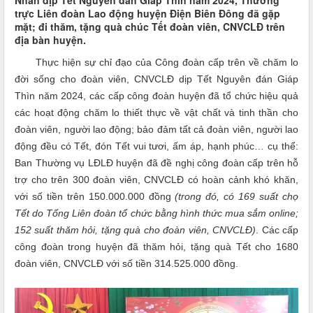
Nhân dịp Tết Nguyên đán Giáp Thìn năm 2024, Thường
trực Liên đoàn Lao động huyện Điện Biên Đông đã gặp
mặt; đi thăm, tặng quà chúc Tết đoàn viên, CNVCLĐ trên
địa bàn huyện.
Thực hiện sự chỉ đạo của Công đoàn cấp trên về chăm lo
đời sống cho đoàn viên, CNVCLĐ dịp Tết Nguyên đán Giáp
Thìn năm 2024, các cấp công đoàn huyện đã tổ chức hiệu quả
các hoạt động chăm lo thiết thực về vật chất và tinh thần cho
đoàn viên, người lao động; bảo đảm tất cả đoàn viên, người lao
động đều có Tết, đón Tết vui tươi, ấm áp, hạnh phúc…
cụ thể:
Ban Thường vụ LĐLĐ huyện đã đề nghị công đoàn cấp trên hỗ
trợ cho trên 300 đoàn viên, CNVCLĐ có hoàn cảnh khó khăn,
với số tiền trên 150.000.000 đồng
(trong đó, có 169 suất chợ
Tết do Tổng Liên đoàn tổ chức bằng hình thức mua sắm online;
152 suất thăm hỏi, tặng quà cho đoàn viên, CNVCLĐ)
.
Các cấp
công đoàn trong huyện đã thăm hỏi, tặng quà Tết cho 1680
đoàn viên, CNVCLĐ với số tiền 314.525.000 đồng.