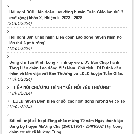
Hội nghị BCH Liên đoàn Lao động huyện Tuần Giáo lần thứ 3
(mở rộng) khóa X, Nhiệm kì 2023 - 2028
(21/01/2024)
Hội nghị Ban Chấp hành Liên đoàn Lao động huyện Nậm Pồ
lần thứ 3 (mở rộng)
(18/01/2024)
Đồng chí Tẩn Minh Long - Tỉnh ủy viên, UV Ban Chấp hành
Tổng Liên đoàn Lao động Việt Nam, Chủ tịch LĐLĐ tỉnh đến
thăm và làm việc với Ban Thường vụ LĐLĐ huyện Tuần Giáo.
(14/01/2024)
TIẾP NỐI CHƯƠNG TRÌNH “KẾT NỐI YÊU THƯƠNG”
(11/01/2024)
LĐLĐ huyện Điện Biên chuỗi các hoạt động hướng về cơ sở
(10/01/2024)
Sôi nổi một số hoạt động chào mừng 70 năm Ngày thành lập
Đảng bộ huyện Mường Chà (25/01/1954 - 25/01/2024) tại Công
đoàn cơ sở xã Mường Tùng