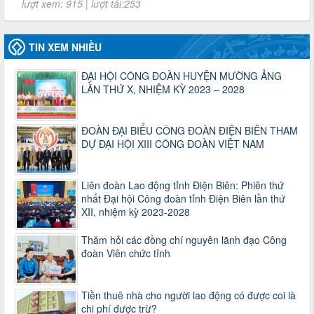
LĐLĐ Việt Nam về việc quy định tỷ lệ phân phối tự động
KPCĐ 2% qua tài khoản Công đoàn Việt Nam về các cấp
Công đoàn năm 2025
TIN XEM NHIỀU
Thời gian đăng: 06/01/2025
lượt xem: 1064 | lượt tải:437
ĐẠI HỘI CÔNG ĐOÀN HUYỆN MƯỜNG ẢNG
47-TTCĐ/BTGTU
LẦN THỨ X, NHIỆM KỲ 2023 – 2028
Thông tin chuyên đề: Một số nôi dung về sắp xếp tổ chức bộ
máy của hệ thống chính trị tinh gọn, hoạt động hiệu lực, hiệu
quả
ĐOÀN ĐẠI BIỂU CÔNG ĐOÀN ĐIỆN BIÊN THAM
Thời gian đăng: 25/12/2024
DỰ ĐẠI HỘI XIII CÔNG ĐOÀN VIỆT NAM
lượt xem: 1221 | lượt tải:339
37/HD-TLĐ
Liên đoàn Lao động tỉnh Điện Biên: Phiên thứ
Hướng dẫn Công đoàn với việc tổ chức và hoạt động của
nhất Đại hội Công đoàn tỉnh Điện Biên lần thứ
Ban Thanh tra Nhân dân
XII, nhiệm kỳ 2023-2028
Thời gian đăng: 27/12/2024
lượt xem: 4940 | lượt tải:1349
Thăm hỏi các đồng chí nguyên lãnh đạo Công
35/HD-TLĐ
đoàn Viên chức tỉnh
Hướng dẫn thực hiện một số nội dung chi liên quan đến
công tác kiểm tra, giám sát tại Công đoàn cơ sở
Thời gian đăng: 27/12/2024
Tiền thuê nhà cho người lao động có được coi là
lượt xem: 2072 | lượt tải:503
chi phí được trừ?