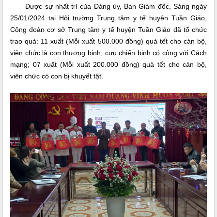
Được sự nhất trí của Đảng ủy, Ban Giám đốc,
Sáng ngày
25/
0
1/2024 tại Hội trường
Trung tâm y tế huyện Tuần Giáo
,
Công đoàn cơ sở Trung tâm y tế huyện Tuần Giáo
đã tổ chức
trao quà
:
11 xuất
(Mỗi xuất 500.000 đồng)
quà tết cho cán bộ,
viên chức là con thương binh, cựu chiến binh có công
với C
ách
mạng
;
07 xuất (Mỗi xuất 200.000 đồng) q
uà tết
cho
cán bộ,
viên chức có con bị khuyết tật
.