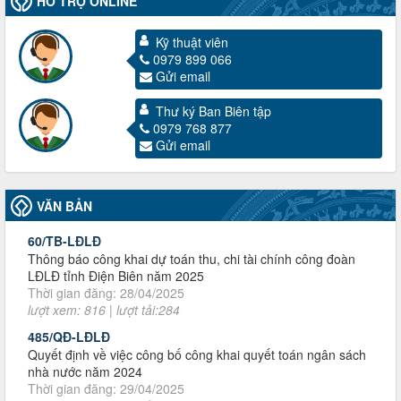
HỖ TRỢ ONLINE
Kỹ thuật viên
0979 899 066
Gửi email
3716/TLD-TC
Công văn hướng dẫn công tác quả lý tài chính, tài sản công
Thư ký Ban Biên tập
đoàn khi đơn vị sát nhập, chấm dứt hoạt động
0979 768 877
Thời gian đăng: 13/04/2025
Gửi email
lượt xem: 2001 | lượt tải:719
60/TB-LĐLĐ
VĂN BẢN
Thông báo công khai dự toán thu, chi tài chính công đoàn
LĐLĐ tỉnh Điện Biên năm 2025
Thời gian đăng: 28/04/2025
lượt xem: 816 | lượt tải:284
485/QĐ-LĐLĐ
Quyết định về việc công bố công khai quyết toán ngân sách
nhà nước năm 2024
Thời gian đăng: 29/04/2025
lượt xem: 915 | lượt tải:253
2930/TLĐ-TC
Công văn số 2930/TLĐ-TC, ngày 31/12/2024 của Tổng