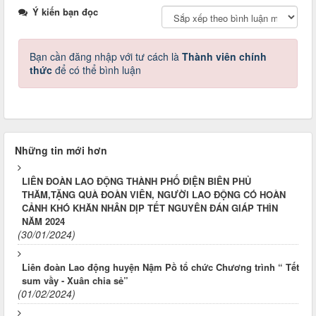
Ý kiến bạn đọc
Bạn cần đăng nhập với tư cách là
Thành viên chính
thức
để có thể bình luận
Những tin mới hơn
LIÊN ĐOÀN LAO ĐỘNG THÀNH PHỐ ĐIỆN BIÊN PHỦ
THĂM,TẶNG QUÀ ĐOÀN VIÊN, NGƯỜI LAO ĐỘNG CÓ HOÀN
CẢNH KHÓ KHĂN NHÂN DỊP TẾT NGUYÊN ĐÁN GIÁP THÌN
NĂM 2024
(30/01/2024)
Liên đoàn Lao động huyện Nậm Pồ tổ chức Chương trình “ Tết
sum vầy - Xuân chia sẻ”
(01/02/2024)