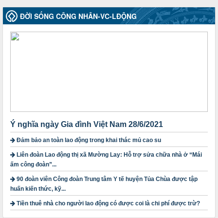
50/2024/QH/15
Luật Công đoàn 2024
ĐỜI SỐNG CÔNG NHÂN-VC-LĐỘNG
Thời gian đăng: 25/12/2024
lượt xem: 4224 | lượt tải:318
2010-CV/TU
Tăng cường công tác lãnh đạo, chỉ đạo phát triển đoàn viên,
thành lập Công đoàn cơ sở trong các doanh nghiệp khu vực
ngoài nhà nước trên địa bàn tỉnh
Thời gian đăng: 28/10/2024
lượt xem: 1167 | lượt tải:298
1754/QĐ-TLĐ
Quyết định số 1754/QĐ-TLĐ Về việc ban hành Quy định về
nguyên tắc xây dựng và giao dự toán tài chính công đoàn
Ý nghĩa ngày Gia đình Việt Nam 28/6/2021
năm 2025
Đảm bảo an toàn lao động trong khai thác mủ cao su
Thời gian đăng: 23/09/2024
lượt xem: 4197 | lượt tải:1311
Liên đoàn Lao động thị xã Mường Lay: Hỗ trợ sửa chữa nhà ở “Mái
ấm công đoàn”...
3716/TLD-TC
90 đoàn viên Công đoàn Trung tâm Y tế huyện Tủa Chùa được tập
Công văn hướng dẫn công tác quả lý tài chính, tài sản công
huấn kiến thức, kỹ...
đoàn khi đơn vị sát nhập, chấm dứt hoạt động
Thời gian đăng: 13/04/2025
Tiền thuê nhà cho người lao động có được coi là chi phí được trừ?
lượt xem: 2003 | lượt tải:719