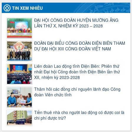
LĐLĐ Việt Nam về việc quy định tỷ lệ phân phối tự động
KPCĐ 2% qua tài khoản Công đoàn Việt Nam về các cấp
TIN XEM NHIỀU
Công đoàn năm 2025
Thời gian đăng: 06/01/2025
ĐẠI HỘI CÔNG ĐOÀN HUYỆN MƯỜNG ẢNG
lượt xem: 1066 | lượt tải:437
LẦN THỨ X, NHIỆM KỲ 2023 – 2028
47-TTCĐ/BTGTU
Thông tin chuyên đề: Một số nôi dung về sắp xếp tổ chức bộ
ĐOÀN ĐẠI BIỂU CÔNG ĐOÀN ĐIỆN BIÊN THAM
máy của hệ thống chính trị tinh gọn, hoạt động hiệu lực, hiệu
DỰ ĐẠI HỘI XIII CÔNG ĐOÀN VIỆT NAM
quả
Thời gian đăng: 25/12/2024
lượt xem: 1221 | lượt tải:339
Liên đoàn Lao động tỉnh Điện Biên: Phiên thứ
37/HD-TLĐ
nhất Đại hội Công đoàn tỉnh Điện Biên lần thứ
Hướng dẫn Công đoàn với việc tổ chức và hoạt động của
XII, nhiệm kỳ 2023-2028
Ban Thanh tra Nhân dân
Thời gian đăng: 27/12/2024
Thăm hỏi các đồng chí nguyên lãnh đạo Công
lượt xem: 4943 | lượt tải:1349
đoàn Viên chức tỉnh
35/HD-TLĐ
Hướng dẫn thực hiện một số nội dung chi liên quan đến
Tiền thuê nhà cho người lao động có được coi là
công tác kiểm tra, giám sát tại Công đoàn cơ sở
chi phí được trừ?
Thời gian đăng: 27/12/2024
lượt xem: 2072 | lượt tải:503