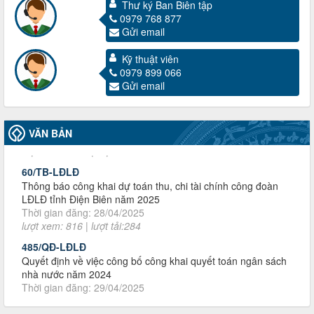
Thư ký Ban Biên tập
0979 768 877
Gửi email
Kỹ thuật viên
3716/TLD-TC
0979 899 066
Công văn hướng dẫn công tác quả lý tài chính, tài sản công
Gửi email
đoàn khi đơn vị sát nhập, chấm dứt hoạt động
Thời gian đăng: 13/04/2025
lượt xem: 2003 | lượt tải:719
VĂN BẢN
60/TB-LĐLĐ
Thông báo công khai dự toán thu, chi tài chính công đoàn
LĐLĐ tỉnh Điện Biên năm 2025
Thời gian đăng: 28/04/2025
lượt xem: 816 | lượt tải:284
485/QĐ-LĐLĐ
Quyết định về việc công bố công khai quyết toán ngân sách
nhà nước năm 2024
Thời gian đăng: 29/04/2025
lượt xem: 915 | lượt tải:253
2930/TLĐ-TC
Công văn số 2930/TLĐ-TC, ngày 31/12/2024 của Tổng