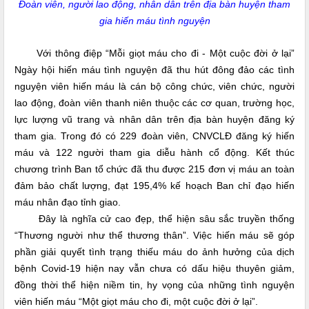
Đoàn viên, người lao động, nhân dân trên địa bàn huyện tham
gia hiến máu tình nguyện
Với thông điệp “Mỗi giọt máu cho đi - Một cuộc đời ở lại”
Ngày hội hiến máu tình nguyện đã thu hút đông đảo các tình
nguyện viên hiến máu là cán bộ công chức, viên chức, người
lao động, đoàn viên thanh niên thuộc các cơ quan, trường học,
lực lượng vũ trang và nhân dân trên địa bàn huyện đăng ký
tham gia. Trong đó có 229 đoàn viên, CNVCLĐ đăng ký hiến
máu và 122 người tham gia diễu hành cổ động. Kết thúc
chương trình Ban tổ chức đã thu được 215 đơn vị máu an toàn
đảm bảo chất lượng, đạt 195,4% kế hoạch Ban chỉ đạo hiến
máu nhân đạo tỉnh giao.
Đây là nghĩa cử cao đẹp, thể hiện sâu sắc truyền thống
“Thương người như thể thương thân”. Việc hiến máu sẽ góp
phần giải quyết tình trạng thiếu máu do ảnh hưởng của dịch
bệnh Covid-19 hiện nay vẫn chưa có dấu hiệu thuyên giảm,
đồng thời thể hiện niềm tin, hy vọng của những tình nguyện
viên hiến máu “Một giọt máu cho đi, một cuộc đời ở lại”.