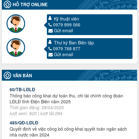
HỖ TRỢ ONLINE
Kỹ thuật viên
0979 899 066
Gửi email
3716/TLD-TC
Thư ký Ban Biên tập
Công văn hướng dẫn công tác quả lý tài chính, tài sản công
0979 768 877
đoàn khi đơn vị sát nhập, chấm dứt hoạt động
Gửi email
Thời gian đăng: 13/04/2025
lượt xem: 2004 | lượt tải:719
60/TB-LĐLĐ
VĂN BẢN
Thông báo công khai dự toán thu, chi tài chính công đoàn
LĐLĐ tỉnh Điện Biên năm 2025
Thời gian đăng: 28/04/2025
lượt xem: 820 | lượt tải:284
485/QĐ-LĐLĐ
Quyết định về việc công bố công khai quyết toán ngân sách
nhà nước năm 2024
Thời gian đăng: 29/04/2025
lượt xem: 917 | lượt tải:254