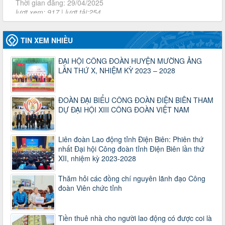
2930/TLĐ-TC
Công văn số 2930/TLĐ-TC, ngày 31/12/2024 của Tổng
LĐLĐ Việt Nam về việc quy định tỷ lệ phân phối tự động
KPCĐ 2% qua tài khoản Công đoàn Việt Nam về các cấp
Công đoàn năm 2025
TIN XEM NHIỀU
Thời gian đăng: 06/01/2025
lượt xem: 1067 | lượt tải:437
ĐẠI HỘI CÔNG ĐOÀN HUYỆN MƯỜNG ẢNG
LẦN THỨ X, NHIỆM KỲ 2023 – 2028
47-TTCĐ/BTGTU
Thông tin chuyên đề: Một số nôi dung về sắp xếp tổ chức bộ
máy của hệ thống chính trị tinh gọn, hoạt động hiệu lực, hiệu
ĐOÀN ĐẠI BIỂU CÔNG ĐOÀN ĐIỆN BIÊN THAM
quả
DỰ ĐẠI HỘI XIII CÔNG ĐOÀN VIỆT NAM
Thời gian đăng: 25/12/2024
lượt xem: 1224 | lượt tải:339
37/HD-TLĐ
Liên đoàn Lao động tỉnh Điện Biên: Phiên thứ
Hướng dẫn Công đoàn với việc tổ chức và hoạt động của
nhất Đại hội Công đoàn tỉnh Điện Biên lần thứ
Ban Thanh tra Nhân dân
XII, nhiệm kỳ 2023-2028
Thời gian đăng: 27/12/2024
lượt xem: 4949 | lượt tải:1352
Thăm hỏi các đồng chí nguyên lãnh đạo Công
đoàn Viên chức tỉnh
35/HD-TLĐ
Hướng dẫn thực hiện một số nội dung chi liên quan đến
công tác kiểm tra, giám sát tại Công đoàn cơ sở
Tiền thuê nhà cho người lao động có được coi là
Thời gian đăng: 27/12/2024