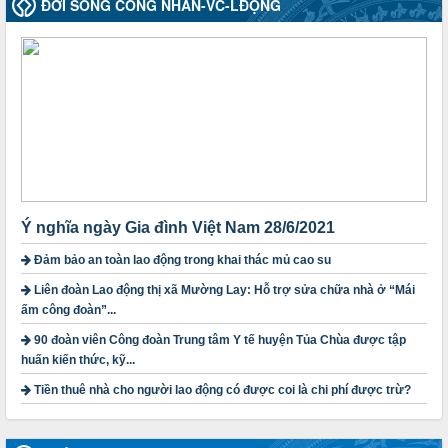
ĐỜI SỐNG CÔNG NHÂN-VC-LĐỘNG
2010-CV/TU
Tăng cường công tác lãnh đạo, chỉ đạo phát triển đoàn viên,
thành lập Công đoàn cơ sở trong các doanh nghiệp khu vực
ngoài nhà nước trên địa bàn tỉnh
Thời gian đăng: 28/10/2024
lượt xem: 1167 | lượt tải:298
1754/QĐ-TLĐ
Quyết định số 1754/QĐ-TLĐ Về việc ban hành Quy định về
nguyên tắc xây dựng và giao dự toán tài chính công đoàn
năm 2025
Ý nghĩa ngày Gia đình Việt Nam 28/6/2021
Thời gian đăng: 23/09/2024
lượt xem: 4195 | lượt tải:1311
Đảm bảo an toàn lao động trong khai thác mủ cao su
3716/TLD-TC
Liên đoàn Lao động thị xã Mường Lay: Hỗ trợ sửa chữa nhà ở “Mái
Công văn hướng dẫn công tác quả lý tài chính, tài sản công
ấm công đoàn”...
đoàn khi đơn vị sát nhập, chấm dứt hoạt động
90 đoàn viên Công đoàn Trung tâm Y tế huyện Tủa Chùa được tập
Thời gian đăng: 13/04/2025
huấn kiến thức, kỹ...
lượt xem: 2001 | lượt tải:719
Tiền thuê nhà cho người lao động có được coi là chi phí được trừ?
60/TB-LĐLĐ
Thông báo công khai dự toán thu, chi tài chính công đoàn
LĐLĐ tỉnh Điện Biên năm 2025