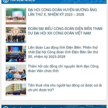
lượt xem: 1064 | lượt tải:437
ĐẠI HỘI CÔNG ĐOÀN HUYỆN MƯỜNG ẢNG
47-TTCĐ/BTGTU
LẦN THỨ X, NHIỆM KỲ 2023 – 2028
Thông tin chuyên đề: Một số nôi dung về sắp xếp tổ chức bộ
máy của hệ thống chính trị tinh gọn, hoạt động hiệu lực, hiệu
quả
ĐOÀN ĐẠI BIỂU CÔNG ĐOÀN ĐIỆN BIÊN THAM
Thời gian đăng: 25/12/2024
DỰ ĐẠI HỘI XIII CÔNG ĐOÀN VIỆT NAM
lượt xem: 1221 | lượt tải:339
37/HD-TLĐ
Hướng dẫn Công đoàn với việc tổ chức và hoạt động của
Liên đoàn Lao động tỉnh Điện Biên: Phiên thứ
Ban Thanh tra Nhân dân
nhất Đại hội Công đoàn tỉnh Điện Biên lần thứ
Thời gian đăng: 27/12/2024
XII, nhiệm kỳ 2023-2028
lượt xem: 4940 | lượt tải:1349
Thăm hỏi các đồng chí nguyên lãnh đạo Công
35/HD-TLĐ
đoàn Viên chức tỉnh
Hướng dẫn thực hiện một số nội dung chi liên quan đến
công tác kiểm tra, giám sát tại Công đoàn cơ sở
Thời gian đăng: 27/12/2024
Tiền thuê nhà cho người lao động có được coi là
lượt xem: 2072 | lượt tải:503
chi phí được trừ?
50/2024/QH/15
Luật Công đoàn 2024
Thời gian đăng: 25/12/2024
lượt xem: 4221 | lượt tải:318