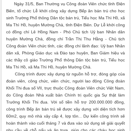
Ngày 31/5, Ban Thường vụ Công đoàn Viên chức tỉnh Điện
Biên, tổ chức Lễ khởi công xây dựng Bếp ăn bán trú cho học
sinh Trường Phổ thông Dân tộc bán trú, Tiểu học Ma Thì Hồ, xã
Ma Thì Hồ, huyện Mường Chà, tỉnh Điện Biên. Dự Lễ khởi công
có đồng chí Lê Hồng Nam - Phó Chủ tịch Uỷ ban Nhân dân
huyện Mường Chà, đồng chí Trần Thị Thu Hằng - Chủ tịch
Công đoàn Viên chức tỉnh, các đồng chí lãnh đạo: Uỷ ban Nhân
dân xã, Phòng Giáo dục và Đào tạo huyện, Ban Giám hiệu và
các thầy cô giáo Trường Phổ thông Dân tộc bán trú, Tiểu học
Ma Thì Hồ, xã Ma Thì Hồ, huyện Mường Chà.
Công trình được xây dựng từ nguồn hỗ trợ, đóng góp của
đoàn viên, công chức, viên chức, người lao động Công đoàn
Khối Thi đua số VII, trực thuộc Công đoàn Viên chức Việt Nam,
do Công đoàn Nhà xuất bản Chính trị quốc gia Sự thật làm
Trưởng Khối Thi đua. Với số tiền hỗ trợ 200.000.000 đồng,
công trình Bếp ăn bán trú sẽ được xây dựng với diện tích hơn
60m2, quy mô nhà xây cấp 4, lợp tôn... Dự kiến công trình sẽ
hoàn thành vào cuối tháng 7 và đưa vào sử dụng sẽ giải quyết
nhu cầu về chỗ nấu và ăn trưa, giúp cho các cháu học sinh