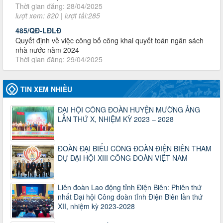
485/QĐ-LĐLĐ
Quyết định về việc công bố công khai quyết toán ngân sách
nhà nước năm 2024
Thời gian đăng: 29/04/2025
lượt xem: 917 | lượt tải:254
2930/TLĐ-TC
Công văn số 2930/TLĐ-TC, ngày 31/12/2024 của Tổng
LĐLĐ Việt Nam về việc quy định tỷ lệ phân phối tự động
TIN XEM NHIỀU
KPCĐ 2% qua tài khoản Công đoàn Việt Nam về các cấp
Công đoàn năm 2025
Thời gian đăng: 06/01/2025
ĐẠI HỘI CÔNG ĐOÀN HUYỆN MƯỜNG ẢNG
lượt xem: 1067 | lượt tải:437
LẦN THỨ X, NHIỆM KỲ 2023 – 2028
47-TTCĐ/BTGTU
Thông tin chuyên đề: Một số nôi dung về sắp xếp tổ chức bộ
ĐOÀN ĐẠI BIỂU CÔNG ĐOÀN ĐIỆN BIÊN THAM
máy của hệ thống chính trị tinh gọn, hoạt động hiệu lực, hiệu
DỰ ĐẠI HỘI XIII CÔNG ĐOÀN VIỆT NAM
quả
Thời gian đăng: 25/12/2024
lượt xem: 1225 | lượt tải:339
Liên đoàn Lao động tỉnh Điện Biên: Phiên thứ
37/HD-TLĐ
nhất Đại hội Công đoàn tỉnh Điện Biên lần thứ
XII, nhiệm kỳ 2023-2028
Hướng dẫn Công đoàn với việc tổ chức và hoạt động của
Ban Thanh tra Nhân dân