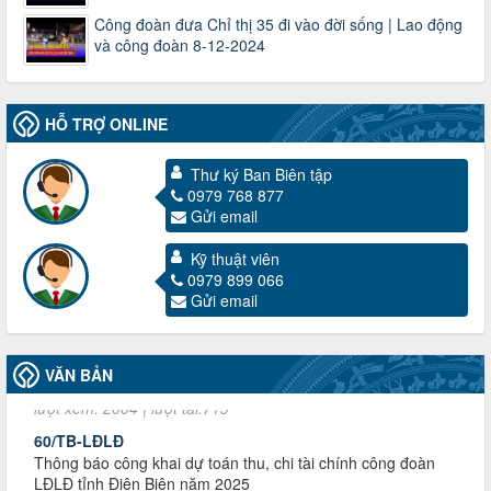
Công đoàn đưa Chỉ thị 35 đi vào đời sống | Lao động
và công đoàn 8-12-2024
HỖ TRỢ ONLINE
Thư ký Ban Biên tập
0979 768 877
Gửi email
Kỹ thuật viên
3716/TLD-TC
0979 899 066
Công văn hướng dẫn công tác quả lý tài chính, tài sản công
Gửi email
đoàn khi đơn vị sát nhập, chấm dứt hoạt động
Thời gian đăng: 13/04/2025
lượt xem: 2004 | lượt tải:719
VĂN BẢN
60/TB-LĐLĐ
Thông báo công khai dự toán thu, chi tài chính công đoàn
LĐLĐ tỉnh Điện Biên năm 2025
Thời gian đăng: 28/04/2025
lượt xem: 820 | lượt tải:285