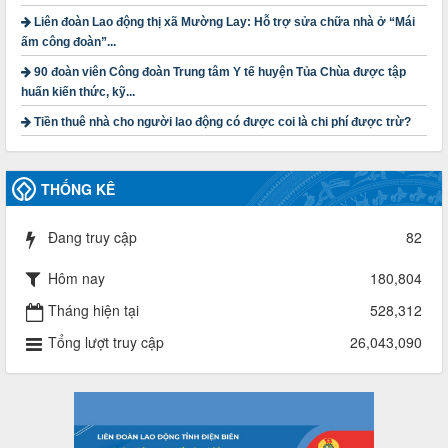
Thời gian đăng: 23/09/2024
lượt xem: 4199 | lượt tải:1314
Liên đoàn Lao động thị xã Mường Lay: Hỗ trợ sửa chữa nhà ở “Mái
ấm công đoàn”...
3716/TLD-TC
90 đoàn viên Công đoàn Trung tâm Y tế huyện Tủa Chùa được tập
Công văn hướng dẫn công tác quả lý tài chính, tài sản công
huấn kiến thức, kỹ...
đoàn khi đơn vị sát nhập, chấm dứt hoạt động
Thời gian đăng: 13/04/2025
Tiền thuê nhà cho người lao động có được coi là chi phí được trừ?
lượt xem: 2004 | lượt tải:719
60/TB-LĐLĐ
THỐNG KÊ
Thông báo công khai dự toán thu, chi tài chính công đoàn
LĐLĐ tỉnh Điện Biên năm 2025
Thời gian đăng: 28/04/2025
Đang truy cập
82
lượt xem: 820 | lượt tải:285
485/QĐ-LĐLĐ
Hôm nay
180,804
Quyết định về việc công bố công khai quyết toán ngân sách
Tháng hiện tại
528,312
nhà nước năm 2024
Thời gian đăng: 29/04/2025
Tổng lượt truy cập
26,043,090
lượt xem: 917 | lượt tải:254
2930/TLĐ-TC
Công văn số 2930/TLĐ-TC, ngày 31/12/2024 của Tổng
LĐLĐ Việt Nam về việc quy định tỷ lệ phân phối tự động
KPCĐ 2% qua tài khoản Công đoàn Việt Nam về các cấp