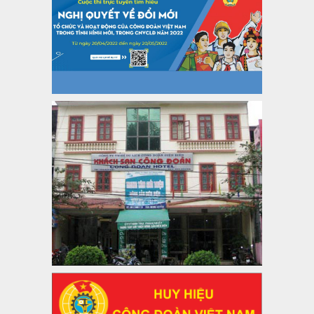
Công đoàn năm 2025
Thời gian đăng: 06/01/2025
lượt xem: 1067 | lượt tải:437
47-TTCĐ/BTGTU
Thông tin chuyên đề: Một số nôi dung về sắp xếp tổ chức bộ
máy của hệ thống chính trị tinh gọn, hoạt động hiệu lực, hiệu
quả
Thời gian đăng: 25/12/2024
lượt xem: 1225 | lượt tải:339
37/HD-TLĐ
Hướng dẫn Công đoàn với việc tổ chức và hoạt động của
Ban Thanh tra Nhân dân
Thời gian đăng: 27/12/2024
lượt xem: 4949 | lượt tải:1352
35/HD-TLĐ
Hướng dẫn thực hiện một số nội dung chi liên quan đến
công tác kiểm tra, giám sát tại Công đoàn cơ sở
Thời gian đăng: 27/12/2024
lượt xem: 2075 | lượt tải:508
50/2024/QH/15
Luật Công đoàn 2024