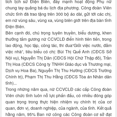
tích lịch sử Điện Biên, đẩy mạnh hoạt động Phụ nữ
chung tay quảng bá du lịch địa phương. Công đoàn Viên
chức tỉnh đã trao tặng trên 300 bộ áo dài, gửi tới các chị,
em nữ vùng sâu, vùng xa, vùng biên giới trên địa bàn tỉnh
Điện Biên.
Bên cạnh đó, chú trọng tuyên truyền, biểu dương, khen
thưởng tấm gương nữ CCVCLĐ điển hình tiên tiến, trong
lao động, học tập, công tác, thi đua“Giỏi việc nước, đảm
việc nhà”, tiêu biểu có chị: Bùi Thị Quế Anh (CĐCS Sở
Nội vụ), Nguyễn Thị Dân (CĐCS Hội Chữ Thập đỏ), Trần
Thị Hoa (CĐCS Công ty TNHH Giáo dục và Thương mại,
Dịch vụ Hoa Ba), Nguyễn Thị Thu Hường (CĐCS Trường
Chính trị), Phạm Thị Thu Hằng (CĐCS Tòa án Nhân dân
tỉnh)...
Trong những năm qua, nữ CCVCLĐ các cấp Công đoàn
Viên chức tỉnh luôn nỗ lực phấn đấu, có nhiều đóng góp
quan trọng trong thực hiện nhiệm vụ chính trị của cơ
quan, đơn vị, doanh nghiệp, của ngành, của tỉnh. Kết quả
hằng năm, 95% Ban nữ công các Công đoàn cơ sở đạt