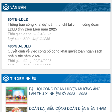
60/TB-LĐLĐ
VĂN BẢN
Thông báo công khai dự toán thu, chi tài chính công đoàn
LĐLĐ tỉnh Điện Biên năm 2025
Thời gian đăng: 28/04/2025
lượt xem: 822 | lượt tải:286
485/QĐ-LĐLĐ
Quyết định về việc công bố công khai quyết toán ngân sách
nhà nước năm 2024
Thời gian đăng: 29/04/2025
lượt xem: 919 | lượt tải:257
2930/TLĐ-TC
Công văn số 2930/TLĐ-TC, ngày 31/12/2024 của Tổng
LĐLĐ Việt Nam về việc quy định tỷ lệ phân phối tự động
KPCĐ 2% qua tài khoản Công đoàn Việt Nam về các cấp
TIN XEM NHIỀU
Công đoàn năm 2025
Thời gian đăng: 06/01/2025
ĐẠI HỘI CÔNG ĐOÀN HUYỆN MƯỜNG ẢNG
lượt xem: 1067 | lượt tải:438
LẦN THỨ X, NHIỆM KỲ 2023 – 2028
47-TTCĐ/BTGTU
Thông tin chuyên đề: Một số nôi dung về sắp xếp tổ chức bộ
máy của hệ thống chính trị tinh gọn, hoạt động hiệu lực, hiệu
ĐOÀN ĐẠI BIỂU CÔNG ĐOÀN ĐIỆN BIÊN THAM
quả