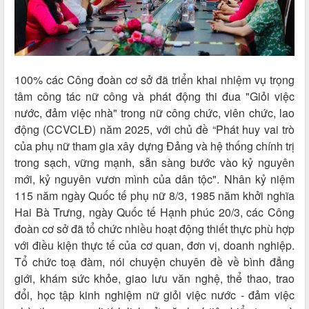
100% các Công đoàn cơ sở đã triển khai nhiệm vụ trọng
tâm công tác nữ công và phát động thi đua "Giỏi việc
nước, đảm việc nhà" trong nữ công chức, viên chức, lao
động (CCVCLĐ) năm 2025, với chủ đề “Phát huy vai trò
của phụ nữ tham gia xây dựng Đảng và hệ thống chính trị
trong sạch, vững mạnh, sẵn sàng bước vào kỷ nguyên
mới, kỷ nguyên vươn mình của dân tộc". Nhân kỷ niệm
115 năm ngày Quốc tế phụ nữ 8/3, 1985 năm khởi nghĩa
Hai Bà Trưng, ngày Quốc tế Hạnh phúc 20/3, các Công
đoàn cơ sở đã tổ chức nhiều hoạt động thiết thực phù hợp
với điều kiện thực tế của cơ quan, đơn vị, doanh nghiệp.
Tổ chức toạ đàm, nói chuyện chuyên đề về bình đẳng
giới, khám sức khỏe, giao lưu văn nghệ, thể thao, trao
đổi, học tập kinh nghiệm nữ giỏi việc nước - đảm việc