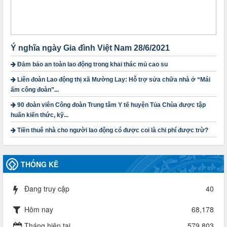
lượt xem: 1169 | lượt tải:299
1754/QĐ-TLĐ
Quyết định số 1754/QĐ-TLĐ Về việc ban hành Quy định về
nguyên tắc xây dựng và giao dự toán tài chính công đoàn
Ý nghĩa ngày Gia đình Việt Nam 28/6/2021
năm 2025
Thời gian đăng: 23/09/2024
Đảm bảo an toàn lao động trong khai thác mủ cao su
lượt xem: 4200 | lượt tải:1315
Liên đoàn Lao động thị xã Mường Lay: Hỗ trợ sửa chữa nhà ở “Mái
ấm công đoàn”...
3716/TLD-TC
Công văn hướng dẫn công tác quả lý tài chính, tài sản công
90 đoàn viên Công đoàn Trung tâm Y tế huyện Tủa Chùa được tập
đoàn khi đơn vị sát nhập, chấm dứt hoạt động
huấn kiến thức, kỹ...
Thời gian đăng: 13/04/2025
lượt xem: 2006 | lượt tải:722
Tiền thuê nhà cho người lao động có được coi là chi phí được trừ?
60/TB-LĐLĐ
Thông báo công khai dự toán thu, chi tài chính công đoàn
THỐNG KÊ
LĐLĐ tỉnh Điện Biên năm 2025
Thời gian đăng: 28/04/2025
lượt xem: 822 | lượt tải:286
Đang truy cập
40
485/QĐ-LĐLĐ
Hôm nay
68,178
Quyết định về việc công bố công khai quyết toán ngân sách
nhà nước năm 2024
Tháng hiện tại
579,803