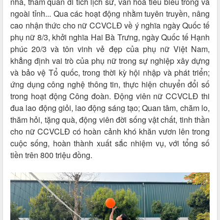
nhà, tham quan di tích lịch sử, văn hoá tiêu biểu trong và
ngoài tỉnh... Qua các hoạt động nhằm tuyên truyền, nâng
cao nhận thức cho nữ CCVCLĐ về ý nghĩa ngày Quốc tế
phụ nữ 8/3, khởi nghĩa Hai Bà Trưng, ngày Quốc tế Hạnh
phúc 20/3 và tôn vinh vẻ đẹp của phụ nữ Việt Nam,
khẳng định vai trò của phụ nữ trong sự nghiệp xây dựng
và bảo vệ Tổ quốc, trong thời kỳ hội nhập và phát triển;
ứng dụng công nghệ thông tin, thực hiện chuyển đổi số
trong hoạt động Công đoàn. Động viên nữ CCVCLĐ thi
đua lao động giỏi, lao động sáng tạo; Quan tâm, chăm lo,
thăm hỏi, tặng quà, động viên đời sống vật chất, tinh thần
cho nữ CCVCLĐ có hoàn cảnh khó khăn vươn lên trong
cuộc sống, hoàn thành xuất sắc nhiệm vụ, với tổng số
tiền trên 800 triệu đồng.