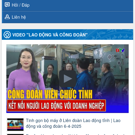
Hỏi / Đáp
Liên hệ
VIDEO "LAO ĐỘNG VÀ CÔNG ĐOÀN"
Tinh gọn bộ máy ở Liên đoàn Lao động tỉnh | Lao
động và công đoàn 6-4-2025