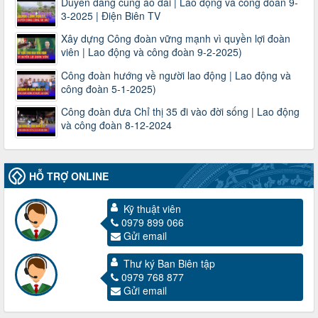
Duyên dáng cùng áo dài | Lao động và công đoàn 9-
3-2025 | Điện Biên TV
Xây dựng Công đoàn vững mạnh vì quyền lợi đoàn
viên | Lao động và công đoàn 9-2-2025)
Công đoàn hướng về người lao động | Lao động và
công đoàn 5-1-2025)
Công đoàn đưa Chỉ thị 35 đi vào đời sống | Lao động
và công đoàn 8-12-2024
HỖ TRỢ ONLINE
Kỹ thuật viên
0979 899 066
Gửi email
3716/TLD-TC
Thư ký Ban Biên tập
Công văn hướng dẫn công tác quả lý tài chính, tài sản công
0979 768 877
đoàn khi đơn vị sát nhập, chấm dứt hoạt động
Gửi email
Thời gian đăng: 13/04/2025
lượt xem: 2006 | lượt tải:722