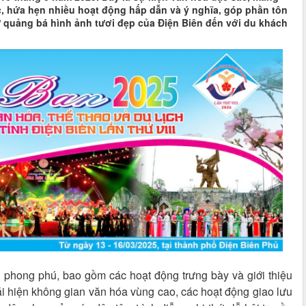
, hứa hẹn nhiều hoạt động hấp dẫn và ý nghĩa, góp phần tôn
ư quảng bá hình ảnh tươi đẹp của Điện Biên đến với du khách
 phong phú, bao gồm các hoạt động trưng bày và giới thiệu
ái hiện không gian văn hóa vùng cao, các hoạt động giao lưu