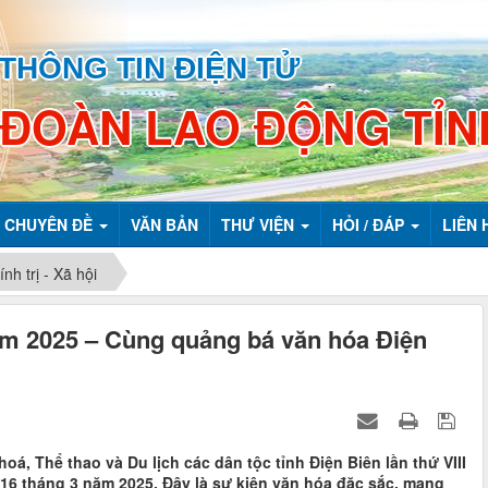
THÔNG TIN ĐIỆN TỬ
 ĐOÀN LAO ĐỘNG TỈN
CHUYÊN ĐỀ
VĂN BẢN
THƯ VIỆN
HỎI / ĐÁP
LIÊN 
nh trị - Xã hội
m 2025 – Cùng quảng bá văn hóa Điện
á, Thể thao và Du lịch các dân tộc tỉnh Điện Biên lần thứ VIII
 16 tháng 3 năm 2025. Đây là sự kiện văn hóa đặc sắc, mang