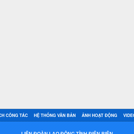
CH CÔNG TÁC
HỆ THỐNG VĂN BẢN
ẢNH HOẠT ĐỘNG
VIDE
LIÊN ĐOÀN LAO ĐỘNG TỈNH ĐIỆN BIÊN