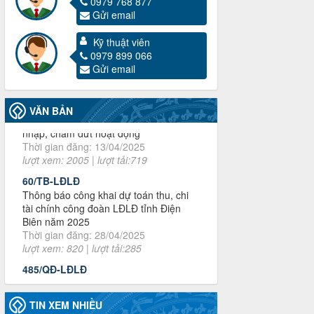
0979 768 877
Gửi email
Kỹ thuật viên
3716/TLD-TC
0979 899 066
Công văn hướng dẫn công tác quả lý tài
Gửi email
chính, tài sản công đoàn khi đơn vị sát
nhập, chấm dứt hoạt động
Thời gian đăng: 13/04/2025
VĂN BẢN
lượt xem: 2005 | lượt tải:719
60/TB-LĐLĐ
Thông báo công khai dự toán thu, chi
tài chính công đoàn LĐLĐ tỉnh Điện
Biên năm 2025
Thời gian đăng: 28/04/2025
lượt xem: 820 | lượt tải:285
485/QĐ-LĐLĐ
Quyết định về việc công bố công khai
quyết toán ngân sách nhà nước năm
2024
Thời gian đăng: 29/04/2025
lượt xem: 917 | lượt tải:254
TIN XEM NHIỀU