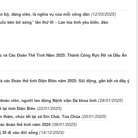
(12/03/2025)
án bộ, đảng viên, là nghĩa vụ của mỗi công dân
c bên bờ sóng” lần thứ III – Lan tỏa tình yêu biển, đảo
ốc và Các Đoàn Thể Tỉnh Năm 2025: Thành Công Rực Rỡ và Dấu Ấn
và các Đoàn thể tỉnh Điện Biên năm 2025: Sôi động, gắn kết và đầy ý
(28/01/2025)
 đoàn viên, người lao động Bệnh viện Đa khoa tỉnh
(22/01/2025)
tại tỉnh Điện Biên
(20/01/2025)
thăm, chúc tết tại xã Sín Chải, Tủa Chùa
(08/01/2025)
các đoàn thể tỉnh năm 2024
(14/12/2024)
 35 đi vào đời sống