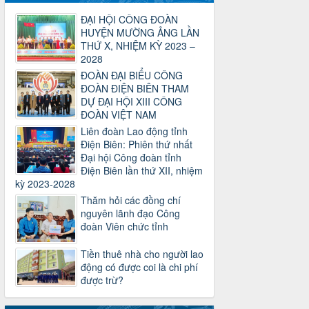
2930/TLĐ-TC
Công văn số 2930/TLĐ-TC, ngày
ĐẠI HỘI CÔNG ĐOÀN
31/12/2024 của Tổng LĐLĐ Việt Nam
HUYỆN MƯỜNG ẢNG LẦN
về việc quy định tỷ lệ phân phối tự động
THỨ X, NHIỆM KỲ 2023 –
KPCĐ 2% qua tài khoản Công đoàn
2028
Việt Nam về các cấp Công đoàn năm
ĐOÀN ĐẠI BIỂU CÔNG
2025
ĐOÀN ĐIỆN BIÊN THAM
Thời gian đăng: 06/01/2025
DỰ ĐẠI HỘI XIII CÔNG
lượt xem: 1067 | lượt tải:437
ĐOÀN VIỆT NAM
47-TTCĐ/BTGTU
Liên đoàn Lao động tỉnh
Thông tin chuyên đề: Một số nôi dung
Điện Biên: Phiên thứ nhất
về sắp xếp tổ chức bộ máy của hệ
Đại hội Công đoàn tỉnh
thống chính trị tinh gọn, hoạt động hiệu
Điện Biên lần thứ XII, nhiệm
lực, hiệu quả
kỳ 2023-2028
Thời gian đăng: 25/12/2024
Thăm hỏi các đồng chí
lượt xem: 1225 | lượt tải:339
nguyên lãnh đạo Công
đoàn Viên chức tỉnh
37/HD-TLĐ
Hướng dẫn Công đoàn với việc tổ chức
Tiền thuê nhà cho người lao
và hoạt động của Ban Thanh tra Nhân
động có được coi là chi phí
dân
được trừ?
Thời gian đăng: 27/12/2024
lượt xem: 4949 | lượt tải:1352