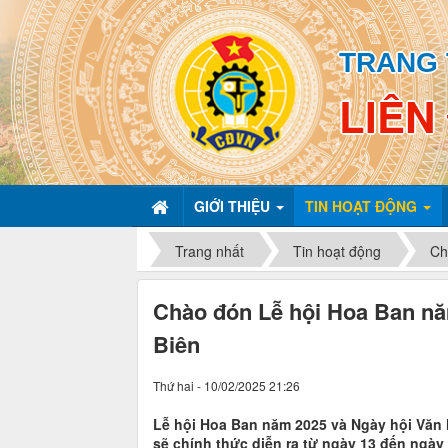
TRANG 
LIÊN
GIỚI THIỆU
TIN HOẠT ĐỘNG
Trang nhất
Tin hoạt động
Chí
Chào đón Lễ hội Hoa Ban nă
Biên
Thứ hai - 10/02/2025 21:26
Lễ hội Hoa Ban năm 2025 và Ngày hội Văn ho
sẽ chính thức diễn ra từ ngày 13 đến ngày