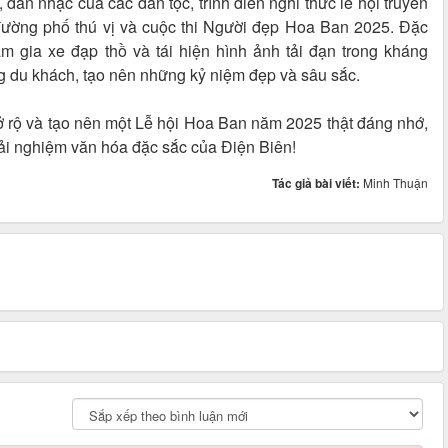
, dân nhạc của các dân tộc, trình diễn nghi thức lễ hội truyền
đường phố thú vị và cuộc thi Người đẹp Hoa Ban 2025. Đặc
m gia xe đạp thồ và tái hiện hình ảnh tải đạn trong kháng
ng du khách, tạo nên những kỷ niệm đẹp và sâu sắc.
rộ và tạo nên một Lễ hội Hoa Ban năm 2025 thật đáng nhớ,
trải nghiệm văn hóa đặc sắc của Điện Biên!
Tác giả bài viết:
Minh Thuận