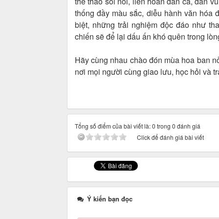
thể thao sôi nổi, liên hoan dân ca, dân vũ
thống đầy màu sắc, diễu hành văn hóa 
biệt, những trải nghiệm độc đáo như tha
chiến sẽ để lại dấu ấn khó quên trong lò
Hãy cùng nhau chào đón mùa hoa ban nở 
nơi mọi người cùng giao lưu, học hỏi và 
Tổng số điểm của bài viết là: 0 trong 0 đánh giá
Click để đánh giá bài viết
Ý kiến bạn đọc