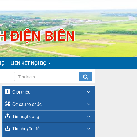
H ĐIỆN BIÊN
HỆ
LIÊN KẾT NỘI BỘ
Giới thiệu
Cơ cấu tổ chức
Tin hoạt động
Tin chuyên đề