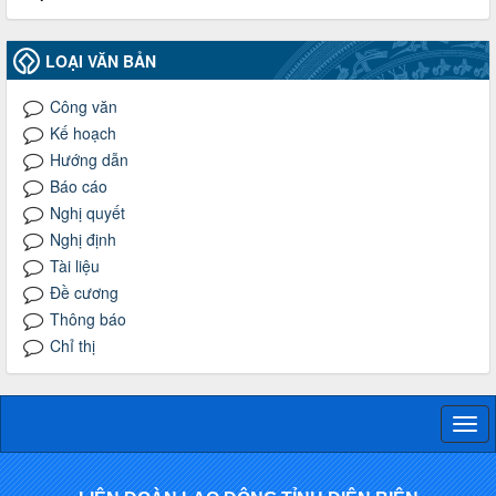
LOẠI VĂN BẢN
Công văn
Kế hoạch
Hướng dẫn
Báo cáo
Nghị quyết
Nghị định
Tài liệu
Đề cương
Thông báo
Chỉ thị
Togg
navi