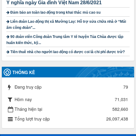
năm 2025
Ý nghĩa ngày Gia đình Việt Nam 28/6/2021
Thời gian đăng: 23/09/2024
lượt xem: 4200 | lượt tải:1315
Đảm bảo an toàn lao động trong khai thác mủ cao su
Liên đoàn Lao động thị xã Mường Lay: Hỗ trợ sửa chữa nhà ở “Mái
3716/TLD-TC
ấm công đoàn”...
Công văn hướng dẫn công tác quả lý tài chính, tài sản công
đoàn khi đơn vị sát nhập, chấm dứt hoạt động
90 đoàn viên Công đoàn Trung tâm Y tế huyện Tủa Chùa được tập
Thời gian đăng: 13/04/2025
huấn kiến thức, kỹ...
lượt xem: 2006 | lượt tải:722
Tiền thuê nhà cho người lao động có được coi là chi phí được trừ?
60/TB-LĐLĐ
Thông báo công khai dự toán thu, chi tài chính công đoàn
LĐLĐ tỉnh Điện Biên năm 2025
THỐNG KÊ
Thời gian đăng: 28/04/2025
lượt xem: 822 | lượt tải:286
Đang truy cập
79
485/QĐ-LĐLĐ
Quyết định về việc công bố công khai quyết toán ngân sách
Hôm nay
71,031
nhà nước năm 2024
Thời gian đăng: 29/04/2025
Tháng hiện tại
582,660
lượt xem: 919 | lượt tải:257
Tổng lượt truy cập
26,097,438
2930/TLĐ-TC
Công văn số 2930/TLĐ-TC, ngày 31/12/2024 của Tổng
LĐLĐ Việt Nam về việc quy định tỷ lệ phân phối tự động