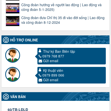
Công đoàn hướng về người lao động | Lao động và
công đoàn 5-1-2025)
Công đoàn đưa Chỉ thị 35 đi vào đời sống | Lao động
và công đoàn 8-12-2024
HỖ TRỢ ONLINE
Thư ký Ban Biên tập
0979 768 877
Gửi email
3716/TLD-TC
Kỹ thuật viên
Công văn hướng dẫn công tác quả lý tài chính, tài sản công
0979 899 066
đoàn khi đơn vị sát nhập, chấm dứt hoạt động
Gửi email
Thời gian đăng: 13/04/2025
lượt xem: 2006 | lượt tải:722
60/TB-LĐLĐ
VĂN BẢN
Thông báo công khai dự toán thu, chi tài chính công đoàn
LĐLĐ tỉnh Điện Biên năm 2025
Thời gian đăng: 28/04/2025