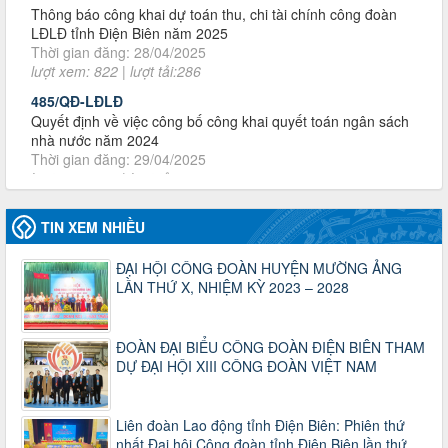
lượt xem: 822 | lượt tải:286
485/QĐ-LĐLĐ
Quyết định về việc công bố công khai quyết toán ngân sách
nhà nước năm 2024
Thời gian đăng: 29/04/2025
lượt xem: 919 | lượt tải:257
2930/TLĐ-TC
Công văn số 2930/TLĐ-TC, ngày 31/12/2024 của Tổng
LĐLĐ Việt Nam về việc quy định tỷ lệ phân phối tự động
KPCĐ 2% qua tài khoản Công đoàn Việt Nam về các cấp
Công đoàn năm 2025
TIN XEM NHIỀU
Thời gian đăng: 06/01/2025
lượt xem: 1067 | lượt tải:438
ĐẠI HỘI CÔNG ĐOÀN HUYỆN MƯỜNG ẢNG
47-TTCĐ/BTGTU
LẦN THỨ X, NHIỆM KỲ 2023 – 2028
Thông tin chuyên đề: Một số nôi dung về sắp xếp tổ chức bộ
máy của hệ thống chính trị tinh gọn, hoạt động hiệu lực, hiệu
quả
ĐOÀN ĐẠI BIỂU CÔNG ĐOÀN ĐIỆN BIÊN THAM
Thời gian đăng: 25/12/2024
DỰ ĐẠI HỘI XIII CÔNG ĐOÀN VIỆT NAM
lượt xem: 1226 | lượt tải:339
37/HD-TLĐ
Liên đoàn Lao động tỉnh Điện Biên: Phiên thứ
Hướng dẫn Công đoàn với việc tổ chức và hoạt động của
nhất Đại hội Công đoàn tỉnh Điện Biên lần thứ