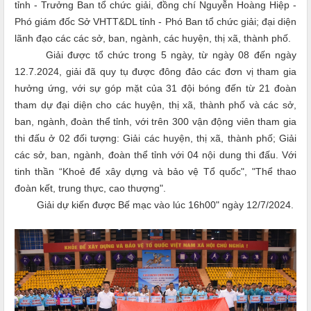
tỉnh - Trưởng Ban tổ chức giải, đồng chí Nguyễn Hoàng Hiệp -
Phó giám đốc Sở VHTT&DL tỉnh - Phó Ban tổ chức giải; đại diện
lãnh đạo các các sở, ban, ngành, các huyện, thị xã, thành phố.
Giải được tổ chức trong 5 ngày, từ ngày 08 đến ngày
12.7.2024, giải đã quy tụ được đông đảo các đơn vị tham gia
hưởng ứng, với sự góp mặt của 31 đội bóng đến từ 21 đoàn
tham dự đại diện cho các huyện, thị xã, thành phố và các sở,
ban, ngành, đoàn thể tỉnh, với trên 300 vận động viên tham gia
thi đấu ở 02 đối tượng: Giải các huyện, thị xã, thành phố; Giải
các sở, ban, ngành, đoàn thể tỉnh với 04 nội dung thi đấu
. Với
tinh thần “Khoẻ để xây dựng và bảo vệ Tổ quốc", "Thể thao
đoàn kết, trung thực, cao thượng".
Giải dự kiến được Bế mạc vào lúc 16h00" ngày 12/7/2024.