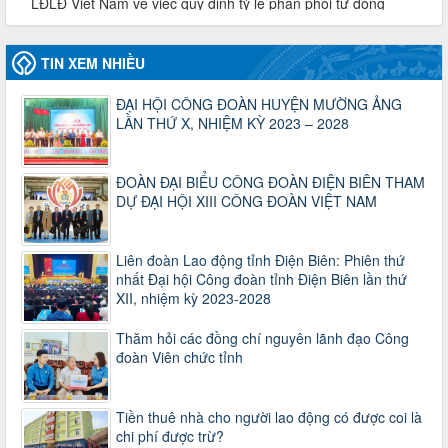
lượt xem: 1067 | lượt tải:437
47-TTCĐ/BTGTU
TIN XEM NHIỀU
Thông tin chuyên đề: Một số nôi dung về sắp xếp tổ chức bộ
máy của hệ thống chính trị tinh gọn, hoạt động hiệu lực, hiệu
quả
ĐẠI HỘI CÔNG ĐOÀN HUYỆN MƯỜNG ẢNG
Thời gian đăng: 25/12/2024
LẦN THỨ X, NHIỆM KỲ 2023 – 2028
lượt xem: 1225 | lượt tải:339
37/HD-TLĐ
ĐOÀN ĐẠI BIỂU CÔNG ĐOÀN ĐIỆN BIÊN THAM
Hướng dẫn Công đoàn với việc tổ chức và hoạt động của
DỰ ĐẠI HỘI XIII CÔNG ĐOÀN VIỆT NAM
Ban Thanh tra Nhân dân
Thời gian đăng: 27/12/2024
lượt xem: 4949 | lượt tải:1352
Liên đoàn Lao động tỉnh Điện Biên: Phiên thứ
35/HD-TLĐ
nhất Đại hội Công đoàn tỉnh Điện Biên lần thứ
Hướng dẫn thực hiện một số nội dung chi liên quan đến
XII, nhiệm kỳ 2023-2028
công tác kiểm tra, giám sát tại Công đoàn cơ sở
Thời gian đăng: 27/12/2024
Thăm hỏi các đồng chí nguyên lãnh đạo Công
lượt xem: 2075 | lượt tải:507
đoàn Viên chức tỉnh
50/2024/QH/15
Luật Công đoàn 2024
Tiền thuê nhà cho người lao động có được coi là
Thời gian đăng: 25/12/2024
chi phí được trừ?
lượt xem: 4226 | lượt tải:321