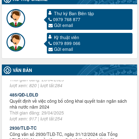
3716/TLD-TC
Thư ký Ban Biên tập
Công văn hướng dẫn công tác quả lý tài chính, tài sản công
0979 768 877
đoàn khi đơn vị sát nhập, chấm dứt hoạt động
Gửi email
Thời gian đăng: 13/04/2025
lượt xem: 2004 | lượt tải:719
Kỹ thuật viên
60/TB-LĐLĐ
0979 899 066
Thông báo công khai dự toán thu, chi tài chính công đoàn
Gửi email
LĐLĐ tỉnh Điện Biên năm 2025
Thời gian đăng: 28/04/2025
lượt xem: 820 | lượt tải:284
VĂN BẢN
485/QĐ-LĐLĐ
Quyết định về việc công bố công khai quyết toán ngân sách
nhà nước năm 2024
Thời gian đăng: 29/04/2025
lượt xem: 917 | lượt tải:254
2930/TLĐ-TC
Công văn số 2930/TLĐ-TC, ngày 31/12/2024 của Tổng
LĐLĐ Việt Nam về việc quy định tỷ lệ phân phối tự động
KPCĐ 2% qua tài khoản Công đoàn Việt Nam về các cấp
Công đoàn năm 2025
Thời gian đăng: 06/01/2025