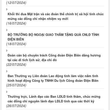
(12/07/2024)
Khối thi đua Mặt trận và các đoàn thể chính trị xã hội tỉnh chúc
mừng các đồng chí nhận nhiệm vụ mới
(16/07/2024)
BỘ TRƯỞNG BỘ NGOẠI GIAO THĂM TẶNG QUÀ CNLĐ TỈNH
ĐIỆN BIÊN
(18/07/2024)
Đoàn cán bộ chuyên trách Công đoàn Điện Biên dâng hương
tại các di tích lịch sử, địa chỉ đỏ
(22/07/2024)
Ban Thường vụ Liên đoàn Lao động tỉnh làm việc nắm tình
hình hoạt động Công ty TNHH Du lịch Công đoàn Điện Biên
(25/07/2024)
Thường trực, Lãnh đạo các Ban LĐLĐ tỉnh thăm, chúc mừng
các đồng chí nguyên lãnh đạo LĐLĐ tỉnh qua các thời kỳ
(26/07/2024)