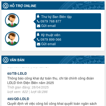
HỖ TRỢ ONLINE
Thư ký Ban Biên tập
0979 768 877
Gửi email
Kỹ thuật viên
3716/TLD-TC
0979 899 066
Công văn hướng dẫn công tác quả lý tài chính, tài sản công
Gửi email
đoàn khi đơn vị sát nhập, chấm dứt hoạt động
Thời gian đăng: 13/04/2025
lượt xem: 2006 | lượt tải:721
VĂN BẢN
60/TB-LĐLĐ
Thông báo công khai dự toán thu, chi tài chính công đoàn
LĐLĐ tỉnh Điện Biên năm 2025
Thời gian đăng: 28/04/2025
lượt xem: 822 | lượt tải:286
485/QĐ-LĐLĐ
Quyết định về việc công bố công khai quyết toán ngân sách
nhà nước năm 2024
Thời gian đăng: 29/04/2025