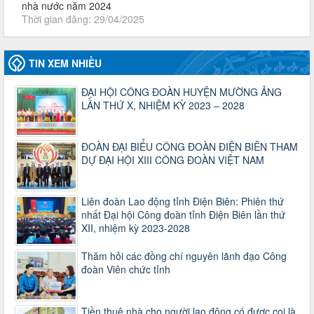
lượt xem: 919 | lượt tải:255
2930/TLĐ-TC
Công văn số 2930/TLĐ-TC, ngày 31/12/2024 của Tổng
LĐLĐ Việt Nam về việc quy định tỷ lệ phân phối tự động
TIN XEM NHIỀU
KPCĐ 2% qua tài khoản Công đoàn Việt Nam về các cấp
Công đoàn năm 2025
ĐẠI HỘI CÔNG ĐOÀN HUYỆN MƯỜNG ẢNG
Thời gian đăng: 06/01/2025
LẦN THỨ X, NHIỆM KỲ 2023 – 2028
lượt xem: 1067 | lượt tải:437
47-TTCĐ/BTGTU
Thông tin chuyên đề: Một số nôi dung về sắp xếp tổ chức bộ
ĐOÀN ĐẠI BIỂU CÔNG ĐOÀN ĐIỆN BIÊN THAM
máy của hệ thống chính trị tinh gọn, hoạt động hiệu lực, hiệu
DỰ ĐẠI HỘI XIII CÔNG ĐOÀN VIỆT NAM
quả
Thời gian đăng: 25/12/2024
lượt xem: 1226 | lượt tải:339
Liên đoàn Lao động tỉnh Điện Biên: Phiên thứ
nhất Đại hội Công đoàn tỉnh Điện Biên lần thứ
37/HD-TLĐ
XII, nhiệm kỳ 2023-2028
Hướng dẫn Công đoàn với việc tổ chức và hoạt động của
Ban Thanh tra Nhân dân
Thời gian đăng: 27/12/2024
Thăm hỏi các đồng chí nguyên lãnh đạo Công
lượt xem: 4950 | lượt tải:1353
đoàn Viên chức tỉnh
35/HD-TLĐ
Hướng dẫn thực hiện một số nội dung chi liên quan đến
Tiền thuê nhà cho người lao động có được coi là