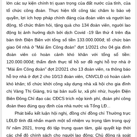
lớn các sự kiện chính trị quan trọng của đất nước của tỉnh, của
tổ chức công đoàn. Thực hiện tốt công tác chăm lo bảo vệ
quyền, lợi ích hợp pháp chính đáng của đoàn viên và người lao
động, tổ chức thăm hỏi, tặng quà cho 134 đoàn viên, người lao
động bị ảnh hưởng dịch bởi dịch Covid -19 lần thứ 4 trên địa
bàn tỉnh Điện Biên với tổng số tiền 133.000.000đ; tổ chức bàn
giao 04 nhà ở "Mái ấm Công đoàn" đợt 1/2021 cho 04 gia đình
đoàn viên có hoàn cảnh khó khăn với tổng số tiền:
120.000.000đ; thẩm định thực tế hồ sơ đề nghị hỗ trợ nhà ở
"Mái ấm Công đoàn" đợt 2/2021 cho 13 đoàn viên, ra thông báo
hỗ trợ nhà ở đợt 2 cho 10/13 đoàn viên, CNVCLĐ có hoàn cảnh
khó khăn; tổ chức khởi công xây dựng nhà xã hội cho gia đình
chị Vàng Thị Giàng, trú tại bản suối lư, xã phì nhừ, huyện Điện
Biên Đông.Chỉ đạo các CĐCS trích nộp kinh phí, đoàn phí công
đoàn theo đúng quy định của nhà nước và Tổng LĐ...
Phát biểu kết luận hội nghị, đồng chí đồng chí Thường trực
LĐLĐ tỉnh đã nhấn mạnh một số nhiệm vụ trọng tâm trong quý
IV năm 2021, trong đó tập trung quan tâm, giải quyết kịp thời
các chế độ chính sách cho người lao động; Chủ động rà soát