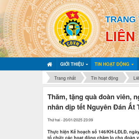
TRANG 
LIÊN
GIỚI THIỆU
TIN HOẠT ĐỘNG
Trang nhất
Tin hoạt động
Li
Thăm, tặng quà đoàn viên, 
nhân dịp tết Nguyên Đán Ất
Thứ hai - 20/01/2025 23:09
Thực hiện Kế hoạch số 146/KH-LĐLĐ, ngày
tổ chức các hoạt động chăm lo cho đoàn v