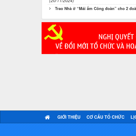
(20/11/2024)
Trao Nhà ở “Mái ấm Công đoàn” cho 2 đoà
GIỚI THIỆU
CƠ CẤU TỔ CHỨC
LỊ