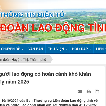
THÔNG TIN ĐIỆN TỬ
 ĐOÀN LAO ĐỘNG TỈN
CHUYÊN ĐỀ
VĂN BẢN
THƯ VIỆN
HỎI / ĐÁP
LIÊN 
ên đoàn Huyện, Thị, Thành phố
người lao động có hoàn cảnh khó khăn
 Tỵ năm 2025
 30/10/2024 của Ban Thường vụ Liên đoàn Lao động tỉnh về
iên và người lao động nhân dịp Tết Nguyên đán Ất Tỵ 2025;