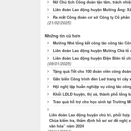
Nữ Chủ tịch Công đoàn tận tâm, trách nhi
Liên đoàn Lao động huyện Mường Ảng: X
Ra mắt Công đoàn cơ sở Công ty Cổ phần s
(21/02/2025)
Những tin cũ hơn
Mường Nhé tổng kết công tác công tác Cô
Liên đoàn Lao động huyện Mường Chà tổ 
Liên đoàn Lao động huyện Điện Biên tổ c
(09/01/2025)
Tặng quà Tết cho 100 đoàn viên công đoàn
Gắn biển Công trình đèn Led trang trí cây
Hội nghị tập huấn nghiệp vụ công tác côn
Khối LĐLĐ huyện, thị xã, thành phố tổng 
Trao quà hỗ trợ cho học sinh tại Trường 
Liên đoàn Lao động huyện chủ trì, phối 
Chùa kiểm tra, thẩm định hồ sơ sơ đề ng
văn hóa” năm 2024