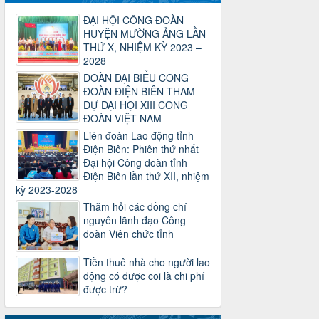
về việc quy định tỷ lệ phân phối tự động
ĐẠI HỘI CÔNG ĐOÀN
KPCĐ 2% qua tài khoản Công đoàn
HUYỆN MƯỜNG ẢNG LẦN
Việt Nam về các cấp Công đoàn năm
THỨ X, NHIỆM KỲ 2023 –
2025
2028
Thời gian đăng: 06/01/2025
ĐOÀN ĐẠI BIỂU CÔNG
lượt xem: 1064 | lượt tải:437
ĐOÀN ĐIỆN BIÊN THAM
47-TTCĐ/BTGTU
DỰ ĐẠI HỘI XIII CÔNG
Thông tin chuyên đề: Một số nôi dung
ĐOÀN VIỆT NAM
về sắp xếp tổ chức bộ máy của hệ
Liên đoàn Lao động tỉnh
thống chính trị tinh gọn, hoạt động hiệu
Điện Biên: Phiên thứ nhất
lực, hiệu quả
Đại hội Công đoàn tỉnh
Thời gian đăng: 25/12/2024
Điện Biên lần thứ XII, nhiệm
lượt xem: 1220 | lượt tải:339
kỳ 2023-2028
37/HD-TLĐ
Thăm hỏi các đồng chí
Hướng dẫn Công đoàn với việc tổ chức
nguyên lãnh đạo Công
và hoạt động của Ban Thanh tra Nhân
đoàn Viên chức tỉnh
dân
Thời gian đăng: 27/12/2024
Tiền thuê nhà cho người lao
lượt xem: 4940 | lượt tải:1349
động có được coi là chi phí
được trừ?
35/HD-TLĐ
Hướng dẫn thực hiện một số nội dung