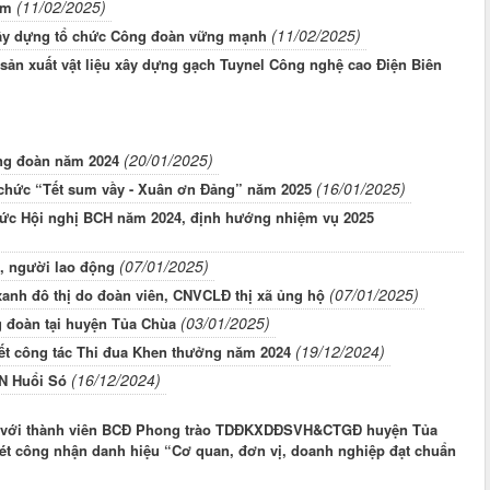
(11/02/2025)
ệm
(11/02/2025)
ây dựng tổ chức Công đoàn vững mạnh
ản xuất vật liệu xây dựng gạch Tuynel Công nghệ cao Điện Biên
(20/01/2025)
ng đoàn năm 2024
(16/01/2025)
chức “Tết sum vầy - Xuân ơn Đảng” năm 2025
hức Hội nghị BCH năm 2024, định hướng nhiệm vụ 2025
(07/01/2025)
, người lao động
(07/01/2025)
 xanh đô thị do đoàn viên, CNVCLĐ thị xã ủng hộ
(03/01/2025)
g đoàn tại huyện Tủa Chùa
(19/12/2024)
kết công tác Thi đua Khen thưởng năm 2024
(16/12/2024)
MN Huổi Só
hợp với thành viên BCĐ Phong trào TDĐKXDĐSVH&CTGĐ huyện Tủa
hị xét công nhận danh hiệu “Cơ quan, đơn vị, doanh nghiệp đạt chuẩn