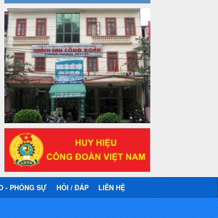
31/12/2024 của Tổng LĐLĐ Việt Nam
về việc quy định tỷ lệ phân phối tự động
KPCĐ 2% qua tài khoản Công đoàn
Việt Nam về các cấp Công đoàn năm
2025
Thời gian đăng: 06/01/2025
lượt xem: 1064 | lượt tải:437
47-TTCĐ/BTGTU
Thông tin chuyên đề: Một số nôi dung
về sắp xếp tổ chức bộ máy của hệ
thống chính trị tinh gọn, hoạt động hiệu
lực, hiệu quả
Thời gian đăng: 25/12/2024
lượt xem: 1220 | lượt tải:339
37/HD-TLĐ
Hướng dẫn Công đoàn với việc tổ chức
và hoạt động của Ban Thanh tra Nhân
dân
Thời gian đăng: 27/12/2024
O - PHÓNG SỰ
HỎI / ĐÁP
LIÊN HỆ
lượt xem: 4940 | lượt tải:1349
35/HD-TLĐ
Hướng dẫn thực hiện một số nội dung