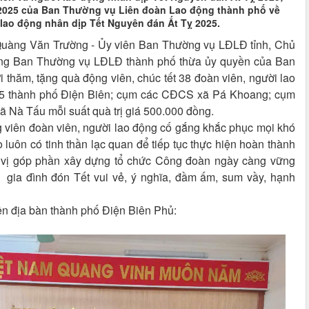
/2025 của Ban Thường vụ Liên đoàn Lao động thành phố về
 lao động nhân dịp Tết Nguyên đán Ất Tỵ 2025.
 Quàng Văn Trường - Ủy viên Ban Thường vụ LĐLĐ tỉnh, Chủ
rong Ban Thường vụ LĐLĐ thành phố thừa ủy quyền của Ban
 thăm, tặng quà động viên, chúc tết 38 đoàn viên, người lao
5 thành phố Điện Biên; cụm các CĐCS xã Pá Khoang; cụm
Nà Tấu mỗi suất quà trị giá 500.000 đồng.
g viên đoàn viên, người lao động cố gắng khắc phục mọi khó
luôn có tinh thần lạc quan để tiếp tục thực hiện hoàn thành
ơn vị góp phần xây dựng tổ chức Công đoàn ngày càng vững
 gia đình đón Tết vui vẻ, ý nghĩa, đầm ấm, sum vầy, hạnh
ên địa bàn thành phố Điện Biên Phủ: