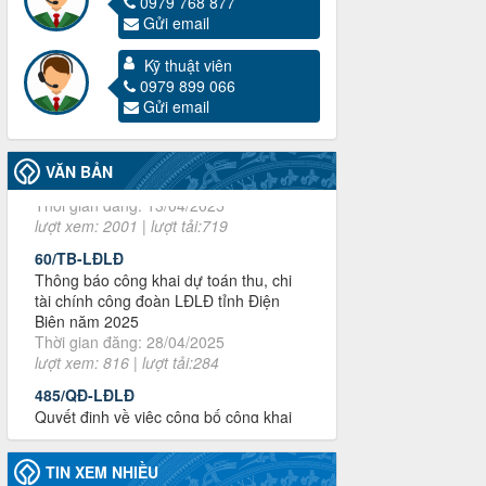
0979 768 877
Gửi email
3716/TLD-TC
Công văn hướng dẫn công tác quả lý tài
Kỹ thuật viên
chính, tài sản công đoàn khi đơn vị sát
0979 899 066
nhập, chấm dứt hoạt động
Gửi email
Thời gian đăng: 13/04/2025
lượt xem: 2001 | lượt tải:719
60/TB-LĐLĐ
VĂN BẢN
Thông báo công khai dự toán thu, chi
tài chính công đoàn LĐLĐ tỉnh Điện
Biên năm 2025
Thời gian đăng: 28/04/2025
lượt xem: 816 | lượt tải:284
485/QĐ-LĐLĐ
Quyết định về việc công bố công khai
quyết toán ngân sách nhà nước năm
2024
Thời gian đăng: 29/04/2025
lượt xem: 914 | lượt tải:253
2930/TLĐ-TC
Công văn số 2930/TLĐ-TC, ngày
TIN XEM NHIỀU
31/12/2024 của Tổng LĐLĐ Việt Nam