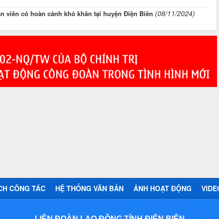
(08/11/2024)
n viên có hoàn cảnh khó khăn tại huyện Điện Biên
CH CÔNG TÁC
HỆ THỐNG VĂN BẢN
ẢNH HOẠT ĐỘNG
VIDE
LIÊN ĐOÀN LAO ĐỘNG TỈNH ĐIỆN BIÊN