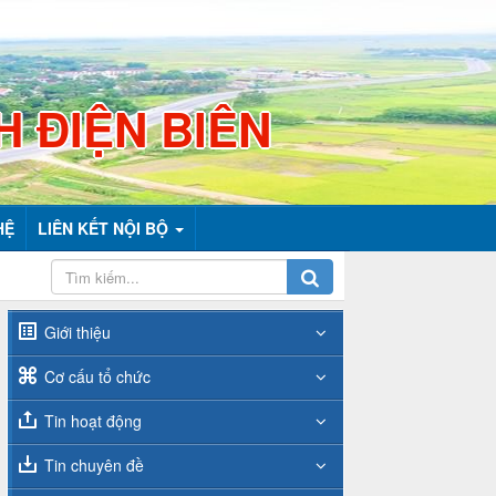
H ĐIỆN BIÊN
HỆ
LIÊN KẾT NỘI BỘ
Giới thiệu
Cơ cấu tổ chức
Tin hoạt động
Tin chuyên đề