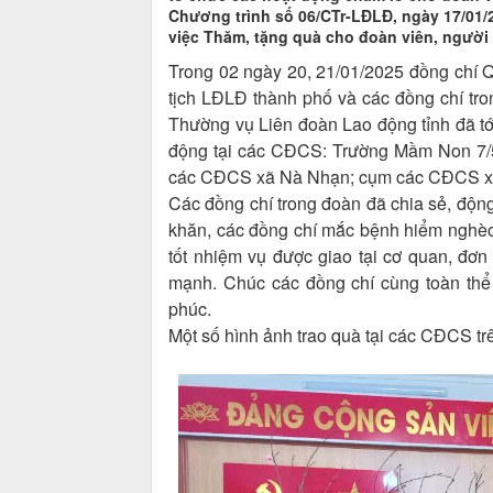
Chương trình số 06/CTr-LĐLĐ, ngày 17/01
việc Thăm, tặng quà cho đoàn viên, người
Trong 02 ngày 20, 21/01/2025 đồng chí
tịch LĐLĐ thành phố và các đồng chí t
Thường vụ Liên đoàn Lao động tỉnh đã tới
động tại các CĐCS: Trường Mầm Non 7/
các CĐCS xã Nà Nhạn; cụm các CĐCS xã 
Các đồng chí trong đoàn đã chia sẻ, độn
khăn, các đồng chí mắc bệnh hiểm nghèo 
tốt nhiệm vụ được giao tại cơ quan, đ
mạnh. Chúc các đồng chí cùng toàn thể
phúc.
Một số hình ảnh trao quà tại các CĐCS tr