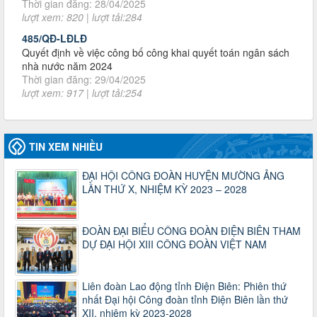
485/QĐ-LĐLĐ
Quyết định về việc công bố công khai quyết toán ngân sách
nhà nước năm 2024
Thời gian đăng: 29/04/2025
lượt xem: 917 | lượt tải:254
2930/TLĐ-TC
Công văn số 2930/TLĐ-TC, ngày 31/12/2024 của Tổng
LĐLĐ Việt Nam về việc quy định tỷ lệ phân phối tự động
KPCĐ 2% qua tài khoản Công đoàn Việt Nam về các cấp
Công đoàn năm 2025
TIN XEM NHIỀU
Thời gian đăng: 06/01/2025
lượt xem: 1067 | lượt tải:437
ĐẠI HỘI CÔNG ĐOÀN HUYỆN MƯỜNG ẢNG
47-TTCĐ/BTGTU
LẦN THỨ X, NHIỆM KỲ 2023 – 2028
Thông tin chuyên đề: Một số nôi dung về sắp xếp tổ chức bộ
máy của hệ thống chính trị tinh gọn, hoạt động hiệu lực, hiệu
quả
ĐOÀN ĐẠI BIỂU CÔNG ĐOÀN ĐIỆN BIÊN THAM
Thời gian đăng: 25/12/2024
DỰ ĐẠI HỘI XIII CÔNG ĐOÀN VIỆT NAM
lượt xem: 1224 | lượt tải:339
37/HD-TLĐ
Liên đoàn Lao động tỉnh Điện Biên: Phiên thứ
Hướng dẫn Công đoàn với việc tổ chức và hoạt động của
nhất Đại hội Công đoàn tỉnh Điện Biên lần thứ
Ban Thanh tra Nhân dân
XII, nhiệm kỳ 2023-2028
Thời gian đăng: 27/12/2024