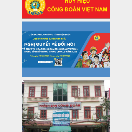
Công đoàn năm 2025
Thời gian đăng: 06/01/2025
lượt xem: 1067 | lượt tải:437
47-TTCĐ/BTGTU
Thông tin chuyên đề: Một số nôi dung về sắp xếp tổ chức bộ
máy của hệ thống chính trị tinh gọn, hoạt động hiệu lực, hiệu
quả
Thời gian đăng: 25/12/2024
lượt xem: 1224 | lượt tải:339
37/HD-TLĐ
Hướng dẫn Công đoàn với việc tổ chức và hoạt động của
Ban Thanh tra Nhân dân
Thời gian đăng: 27/12/2024
lượt xem: 4949 | lượt tải:1352
35/HD-TLĐ
Hướng dẫn thực hiện một số nội dung chi liên quan đến
công tác kiểm tra, giám sát tại Công đoàn cơ sở
Thời gian đăng: 27/12/2024
lượt xem: 2075 | lượt tải:507
50/2024/QH/15
Luật Công đoàn 2024