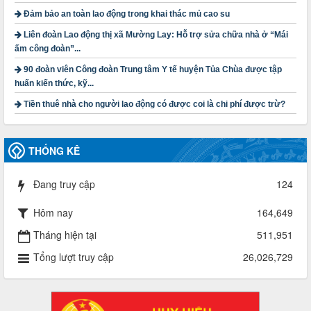
lượt xem: 4199 | lượt tải:1314
Đảm bảo an toàn lao động trong khai thác mủ cao su
3716/TLD-TC
Liên đoàn Lao động thị xã Mường Lay: Hỗ trợ sửa chữa nhà ở “Mái
Công văn hướng dẫn công tác quả lý tài chính, tài sản công
ấm công đoàn”...
đoàn khi đơn vị sát nhập, chấm dứt hoạt động
90 đoàn viên Công đoàn Trung tâm Y tế huyện Tủa Chùa được tập
Thời gian đăng: 13/04/2025
huấn kiến thức, kỹ...
lượt xem: 2004 | lượt tải:719
Tiền thuê nhà cho người lao động có được coi là chi phí được trừ?
60/TB-LĐLĐ
Thông báo công khai dự toán thu, chi tài chính công đoàn
LĐLĐ tỉnh Điện Biên năm 2025
THỐNG KÊ
Thời gian đăng: 28/04/2025
lượt xem: 820 | lượt tải:284
Đang truy cập
124
485/QĐ-LĐLĐ
Quyết định về việc công bố công khai quyết toán ngân sách
nhà nước năm 2024
Hôm nay
164,649
Thời gian đăng: 29/04/2025
Tháng hiện tại
511,951
lượt xem: 917 | lượt tải:254
Tổng lượt truy cập
26,026,729
2930/TLĐ-TC
Công văn số 2930/TLĐ-TC, ngày 31/12/2024 của Tổng
LĐLĐ Việt Nam về việc quy định tỷ lệ phân phối tự động
KPCĐ 2% qua tài khoản Công đoàn Việt Nam về các cấp