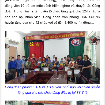
(mỗi suất trị giá 300 nghìn đồng), trích 5 triệu đồng thăm hỏi
động viên 10 trẻ em mắc bệnh hiểm nghèo và khuyết tật; Công
đoàn Trung tâm Y tế huyện tổ chức tặng quà cho 124 cháu là
con cán bộ, nhân viên; Công đoàn Văn phòng HĐND-UBND
huyên tặng quà cho 42 cháu với số tiền 8.400 nghìn đồng…
Công đoàn phòng LĐTB và XH huyện phối hợp với chính quyền
tặng quà cho các cháu đang điều trị tại TT Y tế