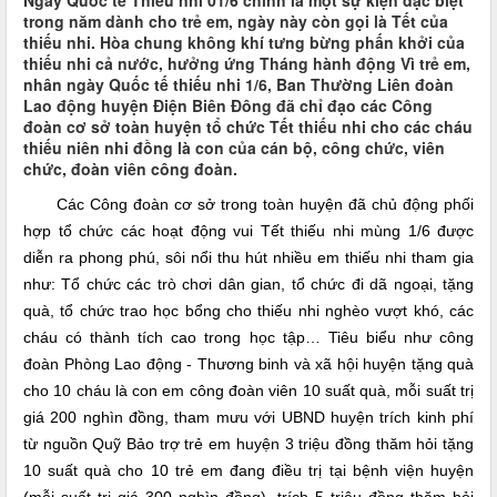
Ngày Quốc tế Thiếu nhi 01/6 chính là một sự kiện đặc biệt
trong năm dành cho trẻ em, ngày này còn gọi là Tết của
thiếu nhi. Hòa chung không khí tưng bừng phấn khởi của
thiếu nhi cả nước, hưởng ứng Tháng hành động Vì trẻ em,
nhân ngày Quốc tế thiếu nhi 1/6, Ban Thường Liên đoàn
Lao động huyện Điện Biên Đông đã chỉ đạo các Công
đoàn cơ sở toàn huyện tổ chức Tết thiếu nhi cho các cháu
thiếu niên nhi đồng là con của cán bộ, công chức, viên
chức, đoàn viên công đoàn.
Các Công đoàn cơ sở trong toàn huyện đã chủ động phối
hợp tổ chức các hoạt động vui Tết thiếu nhi mùng 1/6 được
diễn ra phong phú, sôi nổi thu hút nhiều em thiếu nhi tham gia
như: Tổ chức các trò chơi dân gian, tổ chức đi dã ngoại, tặng
quà, tổ chức trao học bổng cho thiếu nhi nghèo vượt khó, các
cháu có thành tích cao trong học tập… Tiêu biểu như công
đoàn Phòng Lao động - Thương binh và xã hội huyện
tặng quà
cho 10 cháu là con em công đoàn viên 10 suất quà, mỗi suất trị
giá 200 nghìn đồng, tham mưu với UBND huyện trích kinh phí
từ nguồn Quỹ Bảo trợ trẻ em huyện 3 triệu đồng thăm hỏi tặng
10 suất quà cho 10 trẻ em đang điều trị tại bệnh viện huyện