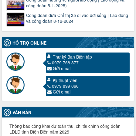
công đoàn 5-1-2025)
Công đoàn đưa Chỉ thị 35 đi vào đời sống | Lao động
và công đoàn 8-12-2024
HỖ TRỢ ONLINE
Thư ký Ban Biên tập
0979 768 877
Gửi email
3716/TLD-TC
Công văn hướng dẫn công tác quả lý tài chính, tài sản công
Kỹ thuật viên
đoàn khi đơn vị sát nhập, chấm dứt hoạt động
0979 899 066
Thời gian đăng: 13/04/2025
Gửi email
lượt xem: 2004 | lượt tải:719
60/TB-LĐLĐ
Thông báo công khai dự toán thu, chi tài chính công đoàn
VĂN BẢN
LĐLĐ tỉnh Điện Biên năm 2025
Thời gian đăng: 28/04/2025
lượt xem: 820 | lượt tải:284