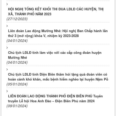
HỘI NGHỊ TỔNG KẾT KHỐI THI ĐUA LĐLĐ CÁC HUYỆN, THỊ
XÃ, THÀNH PHỐ NĂM 2023
(27/12/2023)
Liên đoàn Lao động Mường Nhé: Hội nghị Ban Chấp hành lần
thứ 3 (mở rộng) khóa V, nhiệm kỳ 2023-2028
(04/01/2024)
Chủ tịch LĐLĐ tỉnh làm việc với các cấp công đoàn huyện
Mường Nhé
(04/01/2024)
Chủ tịch LĐLĐ tỉnh Điện Biên thăm hỏi tặng quà đoàn viên có
hoàn cảnh khó khăn, mắc bệnh hiểm nghèo tại huyện Nậm Pồ
(05/01/2024)
LIÊN ĐOÀN LAO ĐỘNG THÀNH PHỐ ĐIỆN BIÊN PHỦ Tuyên
truyền Lễ hội Hoa Anh Đào – Điện Biên Phủ năm 2024
(09/01/2024)