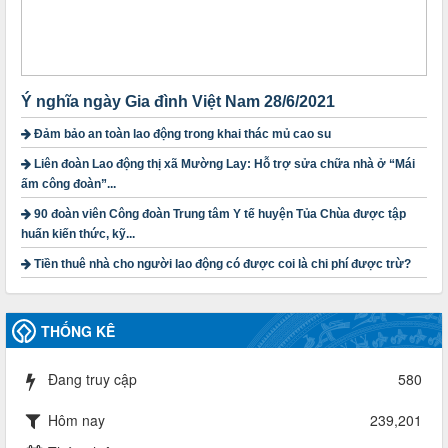
lượt xem: 1167 | lượt tải:298
1754/QĐ-TLĐ
Quyết định số 1754/QĐ-TLĐ Về việc ban hành Quy định về
nguyên tắc xây dựng và giao dự toán tài chính công đoàn
năm 2025
Ý nghĩa ngày Gia đình Việt Nam 28/6/2021
Thời gian đăng: 23/09/2024
Đảm bảo an toàn lao động trong khai thác mủ cao su
lượt xem: 4197 | lượt tải:1312
Liên đoàn Lao động thị xã Mường Lay: Hỗ trợ sửa chữa nhà ở “Mái
3716/TLD-TC
ấm công đoàn”...
Công văn hướng dẫn công tác quả lý tài chính, tài sản công
90 đoàn viên Công đoàn Trung tâm Y tế huyện Tủa Chùa được tập
đoàn khi đơn vị sát nhập, chấm dứt hoạt động
Thời gian đăng: 13/04/2025
huấn kiến thức, kỹ...
lượt xem: 2003 | lượt tải:719
Tiền thuê nhà cho người lao động có được coi là chi phí được trừ?
60/TB-LĐLĐ
Thông báo công khai dự toán thu, chi tài chính công đoàn
LĐLĐ tỉnh Điện Biên năm 2025
THỐNG KÊ
Thời gian đăng: 28/04/2025
lượt xem: 816 | lượt tải:284
Đang truy cập
580
485/QĐ-LĐLĐ
Quyết định về việc công bố công khai quyết toán ngân sách
Hôm nay
239,201
nhà nước năm 2024