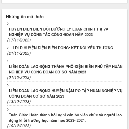
Những tin mới hơn
HUYỆN ĐIỆN BIÊN BỒI DƯỠNG LÝ LUẬN CHÍNH TRỊ VÀ
NGHIỆP VỤ CÔNG TÁC CÔNG ĐOÀN NĂM 2023
(17/11/2023)
LĐLĐ HUYỆN ĐIỆN BIÊN ĐÔNG: KẾT NỐI YÊU THƯƠNG
(21/11/2023)
LIÊN ĐOÀN LAO ĐỘNG THÀNH PHỐ ĐIỆN BIÊN PHỦ TẬP HUẤN
NGHIỆP VỤ CÔNG ĐOÀN CƠ SỞ NĂM 2023
(01/12/2023)
LIÊN ĐOÀN LAO ĐỘNG HUYỆN NẬM PỒ TẬP HUẤN NGHIỆP VỤ
CÔNG ĐOÀN CƠ SỞ NĂM 2023
(13/12/2023)
Tuần Giáo: Hoàn thành hội nghị cán bộ viên chức và người lao
động khối trường học năm học 2023- 2024.
(19/12/2023)