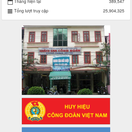
Thời gian đăng: 29/04/2025
Tháng hiện tại
389,547
lượt xem: 915 | lượt tải:253
Tổng lượt truy cập
25,904,325
2930/TLĐ-TC
Công văn số 2930/TLĐ-TC, ngày 31/12/2024 của Tổng
LĐLĐ Việt Nam về việc quy định tỷ lệ phân phối tự động
KPCĐ 2% qua tài khoản Công đoàn Việt Nam về các cấp
Công đoàn năm 2025
Thời gian đăng: 06/01/2025
lượt xem: 1066 | lượt tải:437
47-TTCĐ/BTGTU
Thông tin chuyên đề: Một số nôi dung về sắp xếp tổ chức bộ
máy của hệ thống chính trị tinh gọn, hoạt động hiệu lực, hiệu
quả
Thời gian đăng: 25/12/2024
lượt xem: 1221 | lượt tải:339
37/HD-TLĐ
Hướng dẫn Công đoàn với việc tổ chức và hoạt động của
Ban Thanh tra Nhân dân
Thời gian đăng: 27/12/2024
lượt xem: 4944 | lượt tải:1351
35/HD-TLĐ