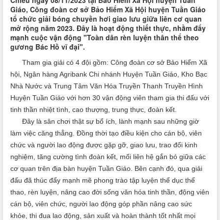
Chiều ngày 08/11/2023 tại Bảo Hiểm Xã Hội huyện Tuần
Giáo, Công đoàn cơ sở Bảo Hiểm Xã Hội huyện Tuần Giáo
tổ chức giải bóng chuyền hơi giao lưu giữa liên cơ quan
mở rộng năm 2023. Đây là hoạt động thiết thực, nhằm đẩy
mạnh cuộc vận động "Toàn dân rèn luyện thân thể theo
gương Bác Hồ vĩ đại".
Tham gia giải có 4 đội
gồm:
Công đoàn cơ sở Bảo Hiểm Xã
hội, Ngân hàng Agribank Chi nhánh Huyện Tuần Giáo, Kho Bạc
Nhà Nước và Trung Tâm Văn Hóa Truyền Thanh Truyền Hình
Huyện Tuần Giáo với hơn 30 vận động viên tham gia thi đấu
với
tinh thần nhiệt tình, cao thượng, trung thực, đoàn kết
.
Đây là sân chơi thật sự bổ ích, lành mạnh sau những giờ
làm việc căng thẳng. Đồng thời tạo điều kiện cho cán bộ, viên
chức và người lao động được gặp gỡ, giao lưu, trao đổi kinh
nghiệm, tăng cường tình đoàn kết, mối liên hệ gắn bó giữa các
cơ quan trên địa bàn huyện Tuần Giáo. Bên cạnh đó, qua giải
đấu đã thúc đẩy mạnh mẽ phong trào tập luyện thể dục thể
thao, rèn luyện, nâng cao
đời
sống văn hóa tinh thần, động viên
cán bộ, viên chức, người lao động góp phần
nâng cao sức
khỏe, thi đua lao động, sản xuất và hoàn thành tốt nhất mọi