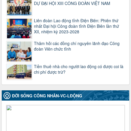
DỰ ĐẠI HỘI XIII CÔNG ĐOÀN VIỆT NAM
Thời gian đăng: 25/12/2024
lượt xem: 1221 | lượt tải:339
37/HD-TLĐ
Liên đoàn Lao động tỉnh Điện Biên: Phiên thứ
Hướng dẫn Công đoàn với việc tổ chức và hoạt động của
nhất Đại hội Công đoàn tỉnh Điện Biên lần thứ
Ban Thanh tra Nhân dân
XII, nhiệm kỳ 2023-2028
Thời gian đăng: 27/12/2024
lượt xem: 4944 | lượt tải:1351
Thăm hỏi các đồng chí nguyên lãnh đạo Công
đoàn Viên chức tỉnh
35/HD-TLĐ
Hướng dẫn thực hiện một số nội dung chi liên quan đến
công tác kiểm tra, giám sát tại Công đoàn cơ sở
Tiền thuê nhà cho người lao động có được coi là
Thời gian đăng: 27/12/2024
chi phí được trừ?
lượt xem: 2072 | lượt tải:506
50/2024/QH/15
Luật Công đoàn 2024
Thời gian đăng: 25/12/2024
ĐỜI SỐNG CÔNG NHÂN-VC-LĐỘNG
lượt xem: 4224 | lượt tải:319
2010-CV/TU
Tăng cường công tác lãnh đạo, chỉ đạo phát triển đoàn viên,
thành lập Công đoàn cơ sở trong các doanh nghiệp khu vực
ngoài nhà nước trên địa bàn tỉnh
Thời gian đăng: 28/10/2024