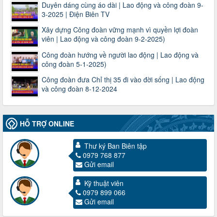
Duyên dáng cùng áo dài | Lao động và công đoàn 9-
3-2025 | Điện Biên TV
Xây dựng Công đoàn vững mạnh vì quyền lợi đoàn
viên | Lao động và công đoàn 9-2-2025)
Công đoàn hướng về người lao động | Lao động và
công đoàn 5-1-2025)
Công đoàn đưa Chỉ thị 35 đi vào đời sống | Lao động
và công đoàn 8-12-2024
HỖ TRỢ ONLINE
Thư ký Ban Biên tập
0979 768 877
Gửi email
3716/TLD-TC
Kỹ thuật viên
Công văn hướng dẫn công tác quả lý tài chính, tài sản công
0979 899 066
đoàn khi đơn vị sát nhập, chấm dứt hoạt động
Gửi email
Thời gian đăng: 13/04/2025
lượt xem: 2003 | lượt tải:719