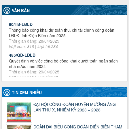
60/TB-LĐLĐ
VĂN BẢN
Thông báo công khai dự toán thu, chi tài chính công đoàn
LĐLĐ tỉnh Điện Biên năm 2025
Thời gian đăng: 28/04/2025
lượt xem: 816 | lượt tải:284
485/QĐ-LĐLĐ
Quyết định về việc công bố công khai quyết toán ngân sách
nhà nước năm 2024
Thời gian đăng: 29/04/2025
lượt xem: 915 | lượt tải:253
2930/TLĐ-TC
Công văn số 2930/TLĐ-TC, ngày 31/12/2024 của Tổng
LĐLĐ Việt Nam về việc quy định tỷ lệ phân phối tự động
KPCĐ 2% qua tài khoản Công đoàn Việt Nam về các cấp
Công đoàn năm 2025
TIN XEM NHIỀU
Thời gian đăng: 06/01/2025
lượt xem: 1066 | lượt tải:437
ĐẠI HỘI CÔNG ĐOÀN HUYỆN MƯỜNG ẢNG
LẦN THỨ X, NHIỆM KỲ 2023 – 2028
47-TTCĐ/BTGTU
Thông tin chuyên đề: Một số nôi dung về sắp xếp tổ chức bộ
máy của hệ thống chính trị tinh gọn, hoạt động hiệu lực, hiệu
ĐOÀN ĐẠI BIỂU CÔNG ĐOÀN ĐIỆN BIÊN THAM
quả