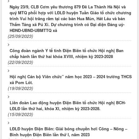
Ngày 23/9, CLB Cơm yêu thương 879 Đê La Thành Hà Nội và
quý MTQ phối hợp với LĐLĐ huyện Tuần Giáo tổ chức chương
trình Vui hội trăng rằm tại các bản Hua Mùn, Hát Láu và bản
Thẩm Táng xã Pú Xi. Dự chương trình có Đại diện Đảng uỷ-
HĐND-UBND-UBMTTQ xã
(25/09/2023)
Công đoàn ngành Y tế tỉnh Điện Biên tổ chức Hội nghị Ban
chấp hành lần thứ hai khóa XVIII, nhiệm kỳ 2023-2028
(22/09/2023)
Hội nghị Cán bộ Viên chức” năm học 2023 – 2024 trường THCS
xã Pom Lót.
(19/09/2023)
Liên đoàn Lao động huyện Điện Biên tổ chức Hội nghị BCH-
LĐLĐ lần thứ hai, khóa XI, nhiệm kỳ 2023-2028.
(15/09/2023)
LĐLĐ huyện Điện Biên: Giải bóng chuyền hơi Công – Nông –
Binh huyện Điện Biên lần thứ I, năm 2023