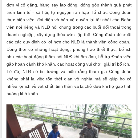
đơn vị cố gắng, hăng say lao động, đóng góp thành quả phát
triển kinh tế - xã hội, tự nguyện ra nhập Tổ chức Công đoàn
thực hiện việc đại diện và bảo vệ quyền lợi tốt nhất cho Đoàn
viên nói riêng và NLĐ nói chung trong các buổi đối thoại trong
doanh nghiệp, xây dựng thỏa ước tập thể. Công đoàn đề xuất
các các quy định có lợi hơn cho NLĐ là thành viên công đoàn.
Đồng thời có những hoạt động, phong trào thiết thực, bổ ích
như các hoạt động thăm hỏi NLĐ khi ốm đau, hỗ trợ Đoàn viên
gặp hoàn cảnh khó khăn, các hoạt động vui chơi, giải trí bổ ích.
Từ đó, NLĐ sẽ tin tưởng và hiểu rằng tham gia Công đoàn
không phải là việc tốn thời gian vô nghĩa mà sẽ giúp họ có
nhiều lợi ích về vật chất, tinh thần và là chỗ dựa khi họ gặp tình
huống khó khăn.