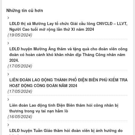
Những tin cũ hơn
LĐLĐ thị xã Mường Lay tổ chức Giải cầu lông CNVCLĐ – LLVT,
Người Cao tuổi mở rộng lần thứ XI năm 2024
(19/05/2024)
LĐLĐ huyện Mường Ảng thăm và tặng quà cho đoàn viên công
đoàn có hoàn cảnh khó khăn nhân dịp Tháng Công nhân năm
2024.
(17/05/2024)
LIÊN ĐOÀN LAO ĐỘNG THÀNH PHỐ ĐIỆN BIÊN PHỦ KIỂM TRA
HOẠT ĐỘNG CÔNG ĐOÀN NĂM 2024
(17/05/2024)
Liên đoàn Lao động tỉnh Điện Biên thăm hỏi công nhân bị
thương trong vụ tai nạn hầm lò
(16/05/2024)
LĐLĐ huyện Tuần Giáo thăm hỏi đoàn viên bị ảnh hưởng do