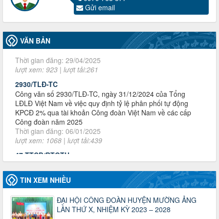
Gửi email
Thời gian đăng: 29/04/2025
lượt xem: 923 | lượt tải:261
2930/TLĐ-TC
VĂN BẢN
Công văn số 2930/TLĐ-TC, ngày 31/12/2024 của Tổng
LĐLĐ Việt Nam về việc quy định tỷ lệ phân phối tự động
KPCĐ 2% qua tài khoản Công đoàn Việt Nam về các cấp
Công đoàn năm 2025
Thời gian đăng: 06/01/2025
lượt xem: 1068 | lượt tải:439
47-TTCĐ/BTGTU
Thông tin chuyên đề: Một số nôi dung về sắp xếp tổ chức bộ
máy của hệ thống chính trị tinh gọn, hoạt động hiệu lực, hiệu
quả
Thời gian đăng: 25/12/2024
lượt xem: 1228 | lượt tải:342
37/HD-TLĐ
Hướng dẫn Công đoàn với việc tổ chức và hoạt động của
TIN XEM NHIỀU
Ban Thanh tra Nhân dân
Thời gian đăng: 27/12/2024
ĐẠI HỘI CÔNG ĐOÀN HUYỆN MƯỜNG ẢNG
lượt xem: 4957 | lượt tải:1358
LẦN THỨ X, NHIỆM KỲ 2023 – 2028
35/HD-TLĐ