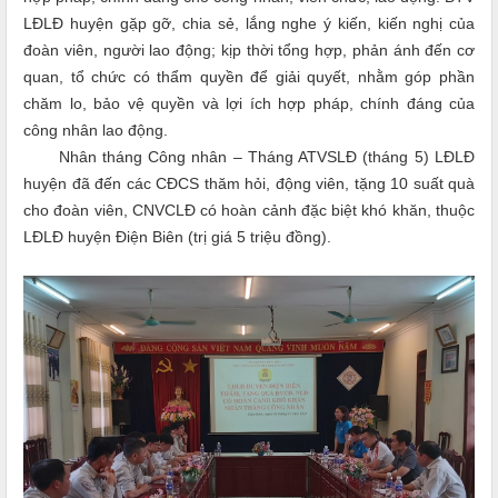
LĐLĐ huyện gặp gỡ, chia sẻ, lắng nghe ý kiến, kiến nghị của
đoàn viên, người lao động; kịp thời tổng hợp, phản ánh đến cơ
quan, tổ chức có thẩm quyền để giải quyết, nhằm góp phần
chăm lo, bảo vệ quyền và lợi ích hợp pháp, chính đáng của
công nhân lao động.
Nhân tháng Công nhân – Tháng ATVSLĐ (tháng 5) LĐLĐ
huyện đã đến các CĐCS thăm hỏi, động viên, tặng 10 suất quà
cho đoàn viên, CNVCLĐ có hoàn cảnh đặc biệt khó khăn, thuộc
LĐLĐ huyện Điện Biên (trị giá 5 triệu đồng).