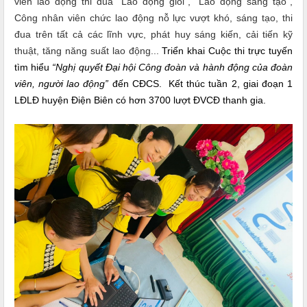
viên lao động thi đua “Lao động giỏi”, “Lao động sáng tạo”,
Công nhân viên chức lao động nỗ lực vượt khó, sáng tạo, thi
đua trên tất cả các lĩnh vực, phát huy sáng kiến, cải tiến kỹ
thuật, tăng năng suất lao động...
Triển khai Cuộc thi trực tuyến
tìm hiểu
“Nghị quyết Đại hội Công đoàn và hành động của đoàn
viên, người lao động”
đến CĐCS. Kết thúc tuần 2, giai đoạn 1
LĐLĐ huyện Điện Biên có hơn 3700 lượt ĐVCĐ thanh gia.