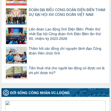
Hướng dẫn thực hiện một số nội dung chi liên quan đến
công tác kiểm tra, giám sát tại Công đoàn cơ sở
ĐOÀN ĐẠI BIỂU CÔNG ĐOÀN ĐIỆN BIÊN THAM
Thời gian đăng: 27/12/2024
DỰ ĐẠI HỘI XIII CÔNG ĐOÀN VIỆT NAM
lượt xem: 2082 | lượt tải:513
50/2024/QH/15
Liên đoàn Lao động tỉnh Điện Biên: Phiên thứ
Luật Công đoàn 2024
nhất Đại hội Công đoàn tỉnh Điện Biên lần thứ
Thời gian đăng: 25/12/2024
XII, nhiệm kỳ 2023-2028
lượt xem: 4238 | lượt tải:324
2010-CV/TU
Thăm hỏi các đồng chí nguyên lãnh đạo Công
Tăng cường công tác lãnh đạo, chỉ đạo phát triển đoàn viên,
đoàn Viên chức tỉnh
thành lập Công đoàn cơ sở trong các doanh nghiệp khu vực
ngoài nhà nước trên địa bàn tỉnh
Thời gian đăng: 28/10/2024
Tiền thuê nhà cho người lao động có được coi là
lượt xem: 1170 | lượt tải:301
chi phí được trừ?
1754/QĐ-TLĐ
Quyết định số 1754/QĐ-TLĐ Về việc ban hành Quy định về
nguyên tắc xây dựng và giao dự toán tài chính công đoàn
ĐỜI SỐNG CÔNG NHÂN-VC-LĐỘNG
năm 2025
Thời gian đăng: 23/09/2024
lượt xem: 4206 | lượt tải:1319