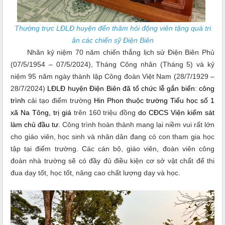
Thường trực LĐLĐ huyện đến thăm hỏi động viên tặng quà tri
ân
các chiến sỹ Điện Biên
Nhân kỷ niệm 70 năm chiến thắng lịch sử Điện Biên Phủ
(07/5/1954 – 07/5/2024), Tháng Công nhân (Tháng 5) và kỷ
niệm 95 năm ngày thành lập Công đoàn Việt Nam (28/7/1929 –
28/7/2024)
LĐLĐ huyện Điện Biên đã tổ chức lễ gắn biển
:
công
trình
cải tạo điểm trường
Hin Phon thuộc trường Tiểu học số 1
xã Na Tông, trị giá
trên 160 triệu đồng
do CĐCS Viện kiểm sát
làm chủ đầu tư.
Công trình hoàn thành mang lại niềm vui rất lớn
cho giáo viên, học sinh và nhân dân đang có con tham gia học
tập tại điểm trường. Các cán bộ, giáo viên, đoàn viên công
đoàn nhà trường sẽ có đầy đủ điều kiện cơ sở vật chất để thi
đua dạy tốt, học tốt, nâng cao chất lượng dạy và học.