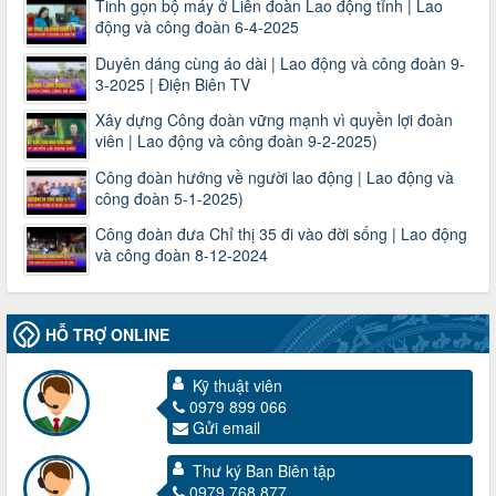
Tinh gọn bộ máy ở Liên đoàn Lao động tỉnh | Lao
động và công đoàn 6-4-2025
Duyên dáng cùng áo dài | Lao động và công đoàn 9-
3-2025 | Điện Biên TV
Xây dựng Công đoàn vững mạnh vì quyền lợi đoàn
viên | Lao động và công đoàn 9-2-2025)
Công đoàn hướng về người lao động | Lao động và
công đoàn 5-1-2025)
3716/TLD-TC
Công đoàn đưa Chỉ thị 35 đi vào đời sống | Lao động
Công văn hướng dẫn công tác quả lý tài chính, tài sản công
và công đoàn 8-12-2024
đoàn khi đơn vị sát nhập, chấm dứt hoạt động
Thời gian đăng: 13/04/2025
lượt xem: 2009 | lượt tải:724
60/TB-LĐLĐ
HỖ TRỢ ONLINE
Thông báo công khai dự toán thu, chi tài chính công đoàn
LĐLĐ tỉnh Điện Biên năm 2025
Kỹ thuật viên
Thời gian đăng: 28/04/2025
0979 899 066
lượt xem: 826 | lượt tải:287
Gửi email
485/QĐ-LĐLĐ
Thư ký Ban Biên tập
Quyết định về việc công bố công khai quyết toán ngân sách
0979 768 877
nhà nước năm 2024