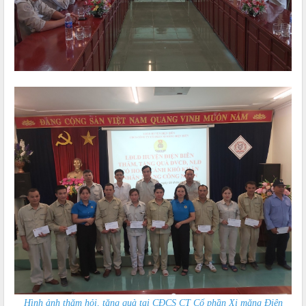
Hình ảnh thăm hỏi, tặng quà tại CĐCS CT Cổ phần Xi măng Điện